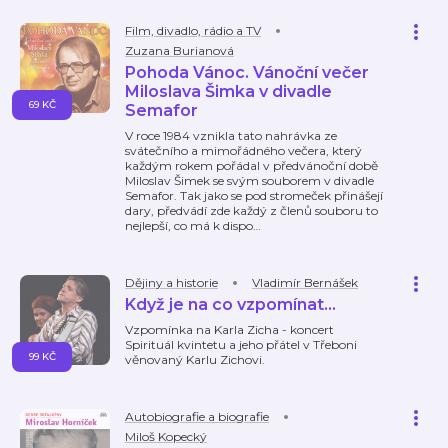
Film, divadlo, rádio a TV
Zuzana Burianová
Pohoda Vánoc. Vánoční večer
Miloslava Šimka v divadle
69 KČ
Semafor
V roce 1984 vznikla tato nahrávka ze
svátečního a mimořádného večera, který
každým rokem pořádal v předvánoční době
Miloslav Šimek se svým souborem v divadle
Semafor. Tak jako se pod stromeček přinášejí
dary, předvádí zde každý z členů souboru to
nejlepší, co má k dispo
…
Dějiny a historie
Vladimír Bernášek
Když je na co vzpomínat...
Vzpomínka na Karla Zicha - koncert
Spirituál kvintetu a jeho přátel v Třeboni
99 KČ
věnovaný Karlu Zichovi.
Autobiografie a biografie
Miloš Kopecký