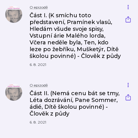
O epizodě
Část I. (K smíchu toto
představení, Pramínek vlasů,
Hledám všude svoje spisy,
Vstupní árie Malého lorda,
Včera neděle byla, Ten, kdo
leze po žebříku, Mušketýr, Dítě
školou povinné) - Člověk z půdy
6. 8. 2021
O epizodě
Část II. (Nemá cenu bát se tmy,
Léta dozrávání, Pane Sommer,
ádié, Dítě školou povinné) -
Člověk z půdy
6. 8. 2021