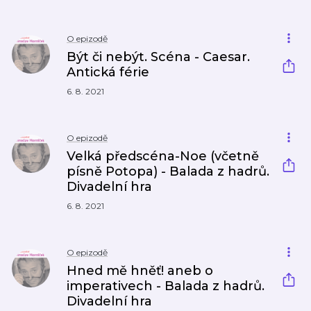
O epizodě
Být či nebýt. Scéna - Caesar.
Antická férie
6. 8. 2021
O epizodě
Velká předscéna-Noe (včetně
písně Potopa) - Balada z hadrů.
Divadelní hra
6. 8. 2021
O epizodě
Hned mě hněť! aneb o
imperativech - Balada z hadrů.
Divadelní hra