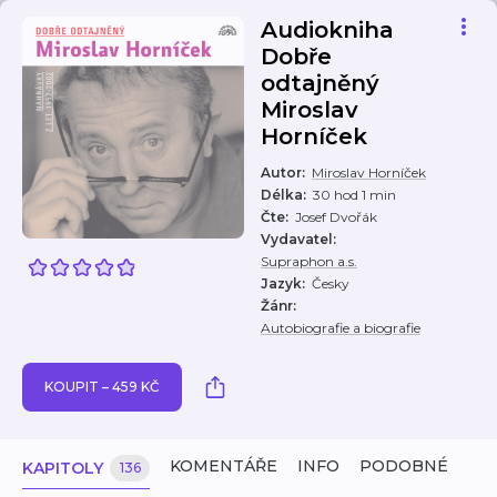
Audiokniha
Dobře
odtajněný
Miroslav
Horníček
Autor
:
Miroslav Horníček
Délka
:
30 hod 1 min
Čte
:
Josef Dvořák
Vydavatel
:
Supraphon a.s.
Jazyk
:
Česky
Žánr
:
Autobiografie a biografie
KOUPIT – 459 KČ
KOMENTÁŘE
INFO
PODOBNÉ
KAPITOLY
136