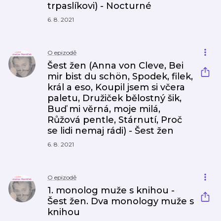
trpaslíkovi) - Nocturné
6. 8. 2021
O epizodě
Šest žen (Anna von Cleve, Bei
mir bist du schön, Spodek, filek,
král a eso, Koupil jsem si včera
paletu, Družiček bělostný šik,
Buď mi věrná, moje milá,
Růžová pentle, Stárnutí, Proč
se lidi nemaj rádi) - Šest žen
6. 8. 2021
O epizodě
1. monolog muže s knihou -
Šest žen. Dva monology muže s
knihou