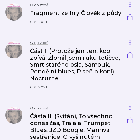
O epizodě
Fragment ze hry Člověk z půdy
6. 8. 2021
O epizodě
Část I. (Protože jen ten, kdo
zpívá, Zlomil jsem ruku tetičce,
Smrt starého osla, Samouk,
Pondělní blues, Píseň o koni) -
Nocturné
6. 8. 2021
O epizodě
Částa II. (Svítání, To všechno
odnes čas, Tralala, Trumpet
Blues, JZD Boogie, Marnivá
sestřenice, O vyšinutém