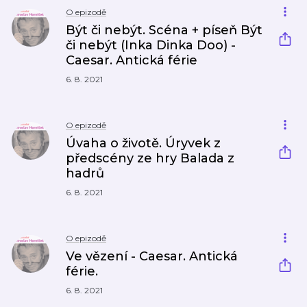
O epizodě
Být či nebýt. Scéna + píseň Být
či nebýt (Inka Dinka Doo) -
Caesar. Antická férie
6. 8. 2021
O epizodě
Úvaha o životě. Úryvek z
předscény ze hry Balada z
hadrů
6. 8. 2021
O epizodě
Ve vězení - Caesar. Antická
férie.
6. 8. 2021