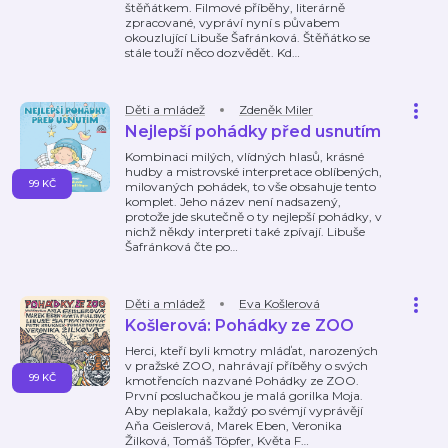
štěňátkem. Filmové příběhy, literárně
zpracované, vypráví nyní s půvabem
okouzlující Libuše Šafránková. Štěňátko se
stále touží něco dozvědět. Kd
…
Děti a mládež
Zdeněk Miler
Nejlepší pohádky před usnutím
Kombinaci milých, vlídných hlasů, krásné
hudby a mistrovské interpretace oblíbených,
99 KČ
milovaných pohádek, to vše obsahuje tento
komplet. Jeho název není nadsazený,
protože jde skutečně o ty nejlepší pohádky, v
nichž někdy interpreti také zpívají. Libuše
Šafránková čte po
…
Děti a mládež
Eva Košlerová
Košlerová: Pohádky ze ZOO
Herci, kteří byli kmotry mláďat, narozených
v pražské ZOO, nahrávají příběhy o svých
99 KČ
kmotřencích nazvané Pohádky ze ZOO.
První posluchačkou je malá gorilka Moja.
Aby neplakala, každý po svémjí vyprávějí
Aňa Geislerová, Marek Eben, Veronika
Žilková, Tomáš Töpfer, Květa F
…