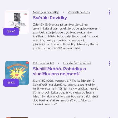
Novely a povídky
Zdeněk Svěrák
Svěrák: Povídky
Zdeněk Svěrák se přiznává, že už na
gymnáziu si usmyslel, že bude spisovatelem
139 KČ
povídek a že je bude vydávat svázané v
knížkách. Místo toho celý život psal filmové
scénáře, texty pro divadlo a slova k
písničkám. Sbírkou Povídky, která vyšla na
podzim roku 2008 a okamžitě
…
Děti a mládež
Libuše Šafránková
Sluníííííčkóóó. Pohádky o
sluníčku pro nejmenší
Sluníííííčkóóó, kdepak jsi? Po každé zimě
69 KČ
čekají děti na sluníčko, aby si zase mohly
hrát venku na hřišti jen tak v tričku, mohly
jít na procházku do parku nebo do lesa a
hlavně - aby mohly s partou ostatních dětí
dovádět a hřát se na sluníčku... Aby to
čekání na sluníč
…