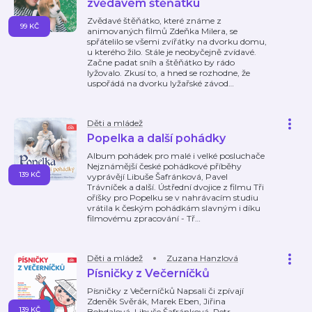
zvědavém štěňátku
Zvědavé štěňátko, které známe z
99 KČ
animovaných filmů Zdeňka Milera, se
spřátelilo se všemi zvířátky na dvorku domu,
u kterého žilo. Stále je neobyčejně zvídavé.
Začne padat sníh a štěňátko by rádo
lyžovalo. Zkusí to, a hned se rozhodne, že
uspořádá na dvorku lyžařské závod
…
Děti a mládež
Popelka a další pohádky
Album pohádek pro malé i velké posluchače
Nejznámější české pohádkové příběhy
139 KČ
vyprávějí Libuše Šafránková, Pavel
Trávníček a další. Ústřední dvojice z filmu Tři
oříšky pro Popelku se v nahrávacím studiu
vrátila k českým pohádkám slavným i díku
filmovému zpracování - Tř
…
Děti a mládež
Zuzana Hanzlová
Písničky z Večerníčků
Písničky z Večerníčků Napsali či zpívají
Zdeněk Svěrák, Marek Eben, Jiřina
139 KČ
Bohdalová, Libuše Šafránková, Petr