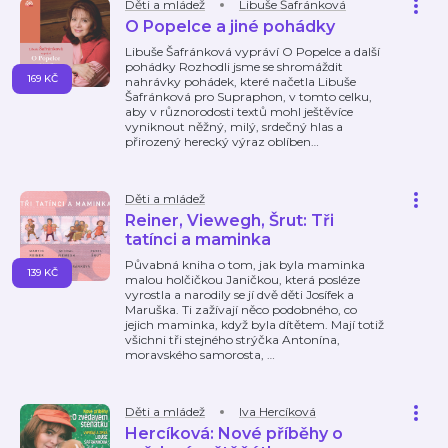
Děti a mládež
Libuše Šafránková
O Popelce a jiné pohádky
Libuše Šafránková vypráví O Popelce a další
pohádky Rozhodli jsme se shromáždit
169 KČ
nahrávky pohádek, které načetla Libuše
Šafránková pro Supraphon, v tomto celku,
aby v různorodosti textů mohl ještěvíce
vyniknout něžný, milý, srdečný hlas a
přirozený herecký výraz oblíben
…
Děti a mládež
Reiner, Viewegh, Šrut: Tři
tatínci a maminka
Půvabná kniha o tom, jak byla maminka
139 KČ
malou holčičkou Janičkou, která posléze
vyrostla a narodily se jí dvě děti Josífek a
Maruška. Ti zažívají něco podobného, co
jejich maminka, když byla dítětem. Mají totiž
všichni tři stejného strýčka Antonína,
moravského samorosta,
…
Děti a mládež
Iva Hercíková
Hercíková: Nové příběhy o