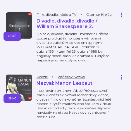
Film, divadlo, rádio a TV
Otomar Krejča
Divadlo, divadlo, divadlo /
William Shakespeare 2.
Divadlo, divadlo, divadlo - miniserie určená
69 KČ
pouze pro digitální prodej je věnovaná
divadlu a autorům s divadlem spjatým.
WILLIAM SHAKESPEARE (pokřtěn 26.
dubna 1564 - zemřel 23. dubna 1616) byl
anglický herec, básník a dramatik. I když od
napsání jeho her uplynulo víc
…
Poezie
Vítězslav Nezval
Nezval: Manon Lescaut
Inspirován románem Abbé Prévosta stvořil
básník Vítězslav Nezval romantický klenot,
99 KČ
divadelní hru o nekonečné lásce šestnáctileté
Manon a rytíře maltézského řádu des Grieux.
Básnické hodnoty textu a skotačivá dějovost
navázaly na etapu Nezvalovy avantgardní
poezie. Hra
…