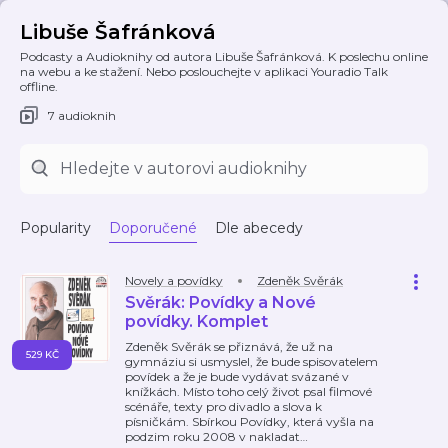
Libuše Šafránková
Podcasty a Audioknihy od autora Libuše Šafránková. K poslechu online
na webu a ke stažení. Nebo poslouchejte v aplikaci Youradio Talk
offline.
7 audioknih
Popularity
Doporučené
Dle abecedy
Novely a povídky
Zdeněk Svěrák
Svěrák: Povídky a Nové
povídky. Komplet
Zdeněk Svěrák se přiznává, že už na
529 KČ
gymnáziu si usmyslel, že bude spisovatelem
povídek a že je bude vydávat svázané v
knížkách. Místo toho celý život psal filmové
scénáře, texty pro divadlo a slova k
písničkám. Sbírkou Povídky, která vyšla na
podzim roku 2008 v nakladat
…