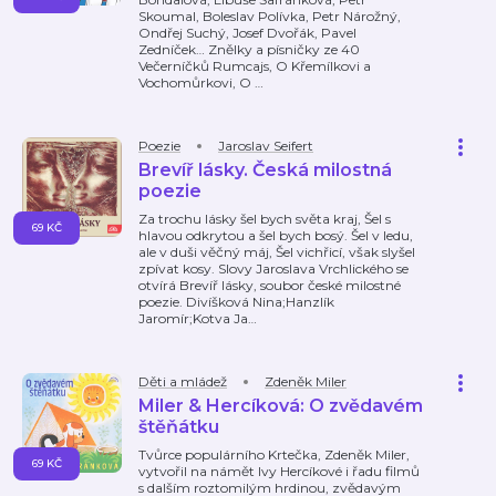
Skoumal, Boleslav Polívka, Petr Nárožný,
Ondřej Suchý, Josef Dvořák, Pavel
Zedníček… Znělky a písničky ze 40
Večerníčků Rumcajs, O Křemílkovi a
Vochomůrkovi, O
…
Poezie
Jaroslav Seifert
Brevíř lásky. Česká milostná
poezie
Za trochu lásky šel bych světa kraj, Šel s
69 KČ
hlavou odkrytou a šel bych bosý. Šel v ledu,
ale v duši věčný máj, Šel vichřicí, však slyšel
zpívat kosy. Slovy Jaroslava Vrchlického se
otvírá Brevíř lásky, soubor české milostné
poezie. Divíšková Nina;Hanzlík
Jaromír;Kotva Ja
…
Děti a mládež
Zdeněk Miler
Miler & Hercíková: O zvědavém
štěňátku
Tvůrce populárního Krtečka, Zdeněk Miler,
69 KČ
vytvořil na námět Ivy Hercíkové i řadu filmů
s dalším roztomilým hrdinou, zvědavým