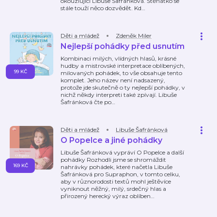
okouzlující Libuše Šafránková. Štěňátko se
stále touží něco dozvědět. Kd
…
Děti a mládež
Zdeněk Miler
Nejlepší pohádky před usnutím
Kombinaci milých, vlídných hlasů, krásné
hudby a mistrovské interpretace oblíbených,
99 KČ
milovaných pohádek, to vše obsahuje tento
komplet. Jeho název není nadsazený,
protože jde skutečně o ty nejlepší pohádky, v
nichž někdy interpreti také zpívají. Libuše
Šafránková čte po
…
Děti a mládež
Libuše Šafránková
O Popelce a jiné pohádky
Libuše Šafránková vypráví O Popelce a další
pohádky Rozhodli jsme se shromáždit
169 KČ
nahrávky pohádek, které načetla Libuše
Šafránková pro Supraphon, v tomto celku,
aby v různorodosti textů mohl ještěvíce
vyniknout něžný, milý, srdečný hlas a
přirozený herecký výraz oblíben
…