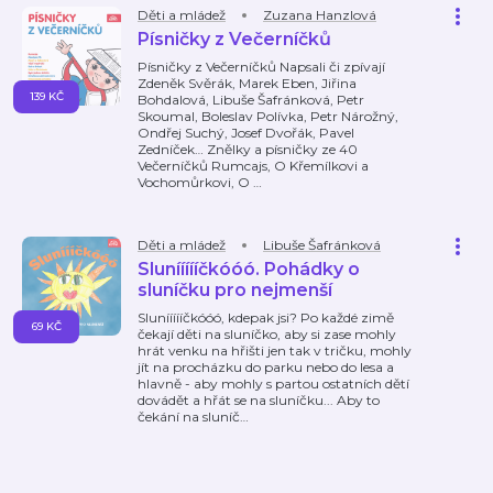
Děti a mládež
Zuzana Hanzlová
Písničky z Večerníčků
Písničky z Večerníčků Napsali či zpívají
Zdeněk Svěrák, Marek Eben, Jiřina
139 KČ
Bohdalová, Libuše Šafránková, Petr
Skoumal, Boleslav Polívka, Petr Nárožný,
Ondřej Suchý, Josef Dvořák, Pavel
Zedníček… Znělky a písničky ze 40
Večerníčků Rumcajs, O Křemílkovi a
Vochomůrkovi, O
…
Děti a mládež
Libuše Šafránková
Sluníííííčkóóó. Pohádky o
sluníčku pro nejmenší
Sluníííííčkóóó, kdepak jsi? Po každé zimě
69 KČ
čekají děti na sluníčko, aby si zase mohly
hrát venku na hřišti jen tak v tričku, mohly
jít na procházku do parku nebo do lesa a
hlavně - aby mohly s partou ostatních dětí
dovádět a hřát se na sluníčku... Aby to
čekání na sluníč
…