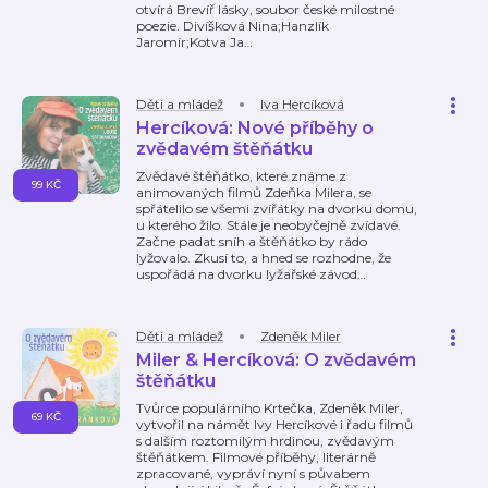
otvírá Brevíř lásky, soubor české milostné
poezie. Divíšková Nina;Hanzlík
Jaromír;Kotva Ja
…
Děti a mládež
Iva Hercíková
Hercíková: Nové příběhy o
zvědavém štěňátku
Zvědavé štěňátko, které známe z
99 KČ
animovaných filmů Zdeňka Milera, se
spřátelilo se všemi zvířátky na dvorku domu,
u kterého žilo. Stále je neobyčejně zvídavé.
Začne padat sníh a štěňátko by rádo
lyžovalo. Zkusí to, a hned se rozhodne, že
uspořádá na dvorku lyžařské závod
…
Děti a mládež
Zdeněk Miler
Miler & Hercíková: O zvědavém
štěňátku
Tvůrce populárního Krtečka, Zdeněk Miler,
69 KČ
vytvořil na námět Ivy Hercíkové i řadu filmů
s dalším roztomilým hrdinou, zvědavým
štěňátkem. Filmové příběhy, literárně
zpracované, vypráví nyní s půvabem