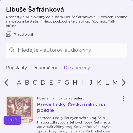
Libuše Šafránková
Podcasty a Audioknihy od autora Libuše Šafránková. K poslechu online
na webu a ke stažení. Nebo poslouchejte v aplikaci Youradio Talk
offline.
7 audioknih
Popularity
Doporučené
Dle abecedy
A
B
C
D
E
F
G
H
I
J
K
L
M
N
Poezie
Jaroslav Seifert
Brevíř lásky. Česká milostná
poezie
Za trochu lásky šel bych světa kraj, Šel s
69 KČ
hlavou odkrytou a šel bych bosý. Šel v ledu,
ale v duši věčný máj, Šel vichřicí, však slyšel
zpívat kosy. Slovy Jaroslava Vrchlického se