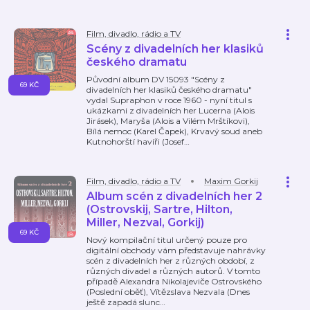
Film, divadlo, rádio a TV
Scény z divadelních her klasiků
českého dramatu
Původní album DV 15093 "Scény z
69 KČ
divadelních her klasiků českého dramatu"
vydal Supraphon v roce 1960 - nyní titul s
ukázkami z divadelních her Lucerna (Alois
Jirásek), Maryša (Alois a Vilém Mrštíkovi),
Bílá nemoc (Karel Čapek), Krvavý soud aneb
Kutnohorští havíři (Josef
…
Film, divadlo, rádio a TV
Maxim Gorkij
Album scén z divadelních her 2
(Ostrovskij, Sartre, Hilton,
Miller, Nezval, Gorkij)
69 KČ
Nový kompilační titul určený pouze pro
digitální obchody vám představuje nahrávky
scén z divadelních her z různých období, z
různých divadel a různých autorů. V tomto
případě Alexandra Nikolajeviče Ostrovského
(Poslední oběť), Vítězslava Nezvala (Dnes
ještě zapadá slunc
…