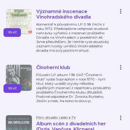
Významné inscenace
Vinohradského divadla
Komentář k původnímu LP 0 58 0404 z
roku 1972: Předkládáme veřejnosti studiové
139 KČ
nahrávky výňatků z inscenací pražského
Divadla na Vinohradech z posledních let.
Jsme přesvědčeni, že i tenhle ryze akustický
záznam tvorby umělců Vinohradského
divadla má svůj pozitivní smysl
…
Činoherní klub
Původní LP album 1 58 0411 "Činoherní
klub" vydal Supraphon v roce 1970 - nyní
titul, který uváděl úryvky několika
úspěšných inscenací z repertoáru proslulého
139 KČ
pražského Činoherního klubu (Bludiště,
Podivné odpoledne Dr. Zvonka Burkeho,
Zločin a trest, Na koho to slovo p
…
Film, divadlo, rádio a TV
Album scén z divadelních her
(Drda, Vančura, Klicpera)