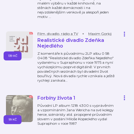
malém výběru v každé knihovně, na
stěnách každé domácnosti i na
nejvzdálenějším venkově ja alespoň jeden
motiv
…
Film, divadlo, rádio a TV
Maxim Gorkij
Realistické divadlo Zdeňka
Nejedlého
Z komentáře k původnímu 2LP albu 0 58
139 KČ
0408 "Realistické divadlo Zdeňka Nejedlého"
vydanému v Supraphonu v roce 1975 a nyní
vycházejícímu poprvé digitálně: V prvních
poválečných sezónách byl divadelní život
bouřlivý. Nová divadla rychle vznikala a ještě
rychleji zanikala
…
Forbíny života 1
Původní LP album 1218 4300 s vyprávěním
a vzpomínáním Jana Wericha na své kolegy
herce, scénáristy atd. propojené průvodním
slovem v podání Miloše Kopeckého vydal
99 KČ
Supraphon v roce 1987