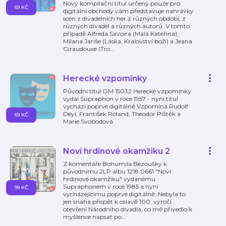
Nový kompilační titul určený pouze pro
69 KČ
digitální obchody vám představuje nahrávky
scén z divadelních her z různých období, z
různých divadel a různých autorů. V tomto
případě Alfreda Savoira (Malá Kateřina),
Milana Jariše (Láska, Království boží) a Jeana
Giraudouxe (Tro
…
Herecké vzpomínky
Původní titul DM 15032 Herecké vzpomínky
vydal Supraphon v roce 1957 - nyní titul
vychází poprvé digitálně Vzpomíná Rudolf
Deyl, František Roland, Theodor Pištěk a
69 KČ
Marie Svobodová
Noví hrdinové okamžiku 2
Z komentáře Bohumila Bezoušky k
původnímu 2LP albu 1218 0661 "Noví
hrdinové okamžiku" vydanému
Supraphonem v roce 1985 a nyní
99 KČ
vycházejícímu poprvé digitálně: Nebyla to
jen snaha přispět k oslavě 100. výročí
otevření Národního divadla, co mě přivedlo k
myšlence napsat po
…