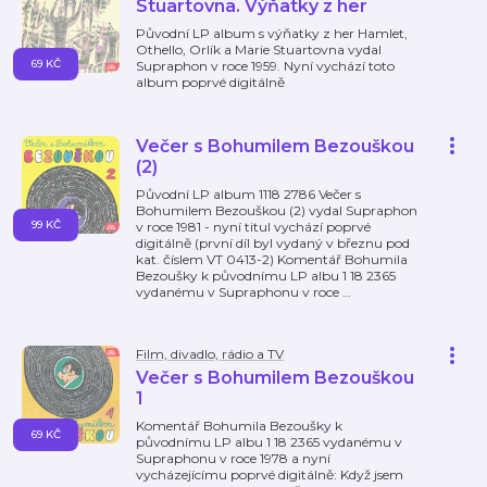
Stuartovna. Výňatky z her
Původní LP album s výňatky z her Hamlet,
Othello, Orlík a Marie Stuartovna vydal
69 KČ
Supraphon v roce 1959. Nyní vychází toto
album poprvé digitálně
Večer s Bohumilem Bezouškou
(2)
Původní LP album 1118 2786 Večer s
Bohumilem Bezouškou (2) vydal Supraphon
99 KČ
v roce 1981 - nyní titul vychází poprvé
digitálně (první díl byl vydaný v březnu pod
kat. číslem VT 0413-2) Komentář Bohumila
Bezoušky k původnímu LP albu 1 18 2365
vydanému v Supraphonu v roce
…
Film, divadlo, rádio a TV
Večer s Bohumilem Bezouškou
1
Komentář Bohumila Bezoušky k
69 KČ
původnímu LP albu 1 18 2365 vydanému v
Supraphonu v roce 1978 a nyní
vycházejícímu poprvé digitálně: Když jsem