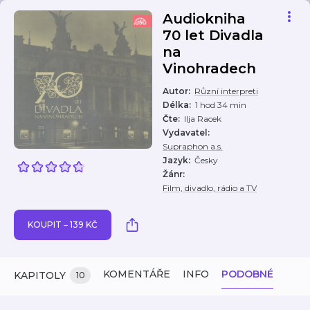
Audiokniha
70 let Divadla
na
Vinohradech
Autor
:
Různí interpreti
Délka
:
1 hod 34 min
Čte
:
Ilja Racek
Vydavatel
:
Supraphon a.s.
Jazyk
:
Česky
Žánr
:
Film, divadlo, rádio a TV
KOUPIT – 139 KČ
KOMENTÁŘE
INFO
PODOBNÉ
KAPITOLY
10