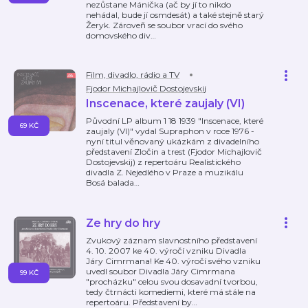
nezůstane Mánička (ač by jí to nikdo
nehádal, bude jí osmdesát) a také stejně starý
Žeryk. Zároveň se soubor vrací do svého
domovského div
…
Film, divadlo, rádio a TV
Fjodor Michajlovič Dostojevskij
Inscenace, které zaujaly (VI)
Původní LP album 1 18 1939 "Inscenace, které
69 KČ
zaujaly (VI)" vydal Supraphon v roce 1976 -
nyní titul věnovaný ukázkám z divadelního
představení Zločin a trest (Fjodor Michajlovič
Dostojevskij) z repertoáru Realistického
divadla Z. Nejedlého v Praze a muzikálu
Bosá balada
…
Ze hry do hry
Zvukový záznam slavnostního představení
4. 10. 2007 ke 40. výročí vzniku Divadla
Járy Cimrmana! Ke 40. výročí svého vzniku
uvedl soubor Divadla Járy Cimrmana
99 KČ
"procházku" celou svou dosavadní tvorbou,
tedy čtrnácti komediemi, které má stále na
repertoáru. Představení by
…