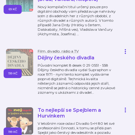
Nový kompilační titul určený pouze pro
69 KČ
digitální obchody vám představuje nahrávky
scén z divadelních her z různých období, z
různých divadel a různých autorů. V tomto
případě Jana Drdy (Hrátky s čertem,
Dalskabáty, hříšná ves), Vladislava Vančury
(Alchymista, Josefína)
…
Film, divadlo, rádio a TV
Dějiny českého divadla
Původní komplet 8 desek 0 29 0551 - 558
Dějiny českého divadla vydal Supraphon v
199 KČ
roce 1971 - nyní tento komplet vydáváme
poprvé digitálně. Technická kvalita
některých záznamů odpovídá jejich stáří,
nicméně se jedná o historicky cenné zvukové
záznamy s ukázkami z divadel
…
To nejlepší se Spejblem a
Hurvínkem
V letošním roce oslaví Divadlo S+H 80 let své
profesionální činnosti, k tomu se přidá pan
199 KČ
Spejbl jako čerstvý devadesátník a pozadu