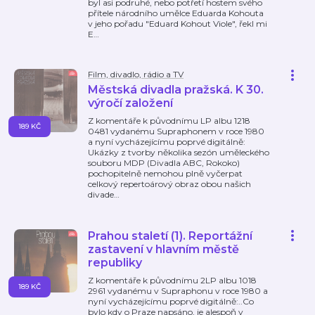
byl asi podruhé, nebo potřetí hostem svého
přítele národního umělce Eduarda Kohouta
v jeho pořadu "Eduard Kohout Viole", řekl mi
E
…
Film, divadlo, rádio a TV
Městská divadla pražská. K 30.
výročí založení
Z komentáře k původnímu LP albu 1218
189 KČ
0481 vydanému Supraphonem v roce 1980
a nyní vycházejícímu poprvé digitálně:
Ukázky z tvorby několika sezón uměleckého
souboru MDP (Divadla ABC, Rokoko)
pochopitelně nemohou plně vyčerpat
celkový repertoárový obraz obou našich
divade
…
Prahou staletí (1). Reportážní
zastavení v hlavním městě
republiky
Z komentáře k původnímu 2LP albu 1018
189 KČ
2961 vydanému v Supraphonu v roce 1980 a
nyní vycházejícímu poprvé digitálně:..Co
bylo kdy o Praze napsáno, je alespoň v