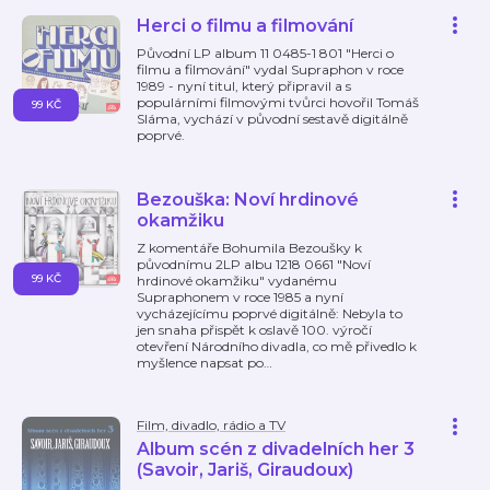
Herci o filmu a filmování
Původní LP album 11 0485-1 801 "Herci o
filmu a filmování" vydal Supraphon v roce
1989 - nyní titul, který připravil a s
populárními filmovými tvůrci hovořil Tomáš
99 KČ
Sláma, vychází v původní sestavě digitálně
poprvé.
Bezouška: Noví hrdinové
okamžiku
Z komentáře Bohumila Bezoušky k
původnímu 2LP albu 1218 0661 "Noví
99 KČ
hrdinové okamžiku" vydanému
Supraphonem v roce 1985 a nyní
vycházejícímu poprvé digitálně: Nebyla to
jen snaha přispět k oslavě 100. výročí
otevření Národního divadla, co mě přivedlo k
myšlence napsat po
…
Film, divadlo, rádio a TV
Album scén z divadelních her 3
(Savoir, Jariš, Giraudoux)