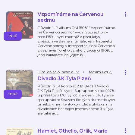
Vzpomínáme na Červenou
sedmu
Původní LP album DM 15081 "Vzpomínáme
na Červenou sedmu" vydal Supraphon v
69 KČ
roce 1959 - nyní montáž z písní kdysi
znějících ve slavném uměleckém kabaretu
Červené sedmy v interpretaci Soni Červené a
z vyprávění o jeho vzniku v prosinci 1909, o
jeho zakladatelích, jejich b
…
Film, divadlo, rádio a TV
Maxim Gorkij
Divadlo J.K.Tyla Plzeň
Původní 2LP komplet 2 18 0431 "Divadlo
J.K.Tyla Plzeň" vydal Supraphon v roce 1978
139 KČ
u příležitosti 170. výročí narození J.K.Tyla ve
spolupráci se Svazem českých dramatických
umělců - nyní tento komplet s ukázkami z
divadelních her nejen jmenovaného J.K Tyla,
ale také aut
…
Hamlet, Othello, Orlík, Marie