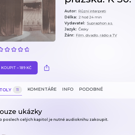
Autor
:
Různí interpreti
Délka
:
2 hod 24 min
Vydavatel
:
Supraphon a.s.
Jazyk
:
Česky
Žánr
:
Film, divadlo, rádio a TV
KOUPIT – 189 KČ
KOMENTÁŘE
INFO
PODOBNÉ
ITOLY
11
ouze ukázky
o poslech celých kapitol je nutné audioknihu zakoupit.