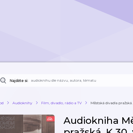
Najděte si:
od
Audioknihy
Film, divadlo, rádio a TV
Městská divadla pražská.
Audiokniha Mě
pražská. K 30. 