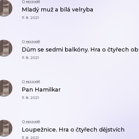
O epizodě
Mladý muž a bílá velryba
11. 8. 2021
O epizodě
Dům se sedmi balkóny. Hra o čtyřech o
11. 8. 2021
O epizodě
Pan Hamilkar
11. 8. 2021
O epizodě
Loupežnice. Hra o čtyřech dějstvích
11. 8. 2021