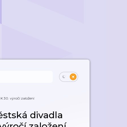
 K 30. výročí založení
stská divadla
výročí založení