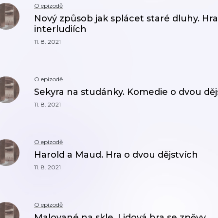
O epizodě
Nový způsob jak splácet staré dluhy. Hra
interludiích
11. 8. 2021
O epizodě
Sekyra na studánky. Komedie o dvou děj
11. 8. 2021
O epizodě
Harold a Maud. Hra o dvou dějstvích
11. 8. 2021
O epizodě
Malované na skle. Lidová hra se zpěvy