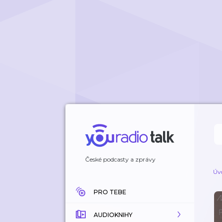
České podcasty a zprávy
Úv
PRO TEBE
AUDIOKNIHY