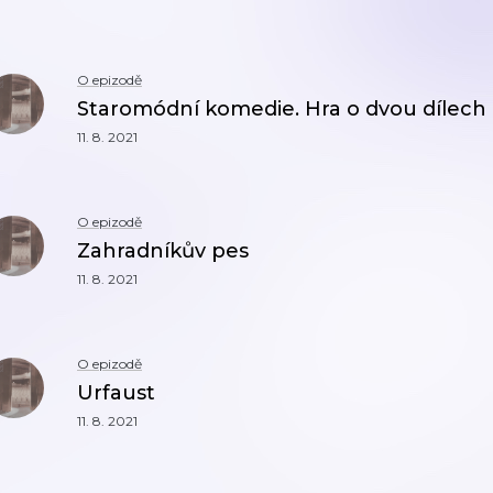
O epizodě
Staromódní komedie. Hra o dvou dílech
11. 8. 2021
O epizodě
Zahradníkův pes
11. 8. 2021
O epizodě
Urfaust
11. 8. 2021