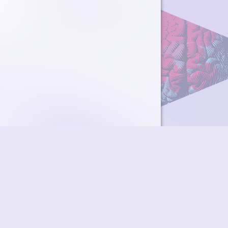
ky
Přidat podcast
RSS