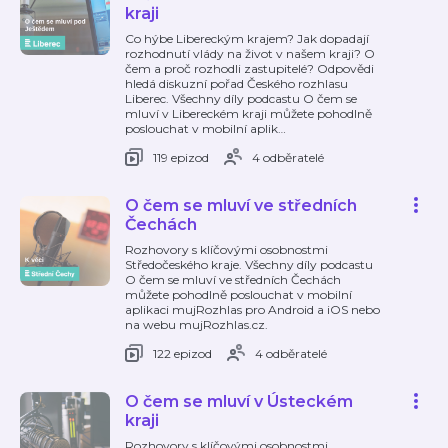
kraji
Co hýbe Libereckým krajem? Jak dopadají
rozhodnutí vlády na život v našem kraji? O
čem a proč rozhodli zastupitelé? Odpovědi
hledá diskuzní pořad Českého rozhlasu
Liberec. Všechny díly podcastu O čem se
mluví v Libereckém kraji můžete pohodlně
poslouchat v mobilní aplik
…
119 epizod
4 odběratelé
O čem se mluví ve středních
Čechách
Rozhovory s klíčovými osobnostmi
Středočeského kraje. Všechny díly podcastu
O čem se mluví ve středních Čechách
můžete pohodlně poslouchat v mobilní
aplikaci mujRozhlas pro Android a iOS nebo
na webu mujRozhlas.cz.
122 epizod
4 odběratelé
O čem se mluví v Ústeckém
kraji
Rozhovory s klíčovými osobnostmi