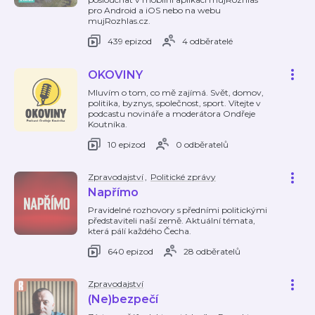
pro Android a iOS nebo na webu
mujRozhlas.cz.
439 epizod
4 odběratelé
OKOVINY
Mluvím o tom, co mě zajímá. Svět, domov,
politika, byznys, společnost, sport. Vítejte v
podcastu novináře a moderátora Ondřeje
Koutníka.
10 epizod
0 odběratelů
Zpravodajství
,
Politické zprávy
Napřímo
Pravidelné rozhovory s předními politickými
představiteli naší země. Aktuální témata,
která pálí každého Čecha.
640 epizod
28 odběratelů
Zpravodajství
(Ne)bezpečí