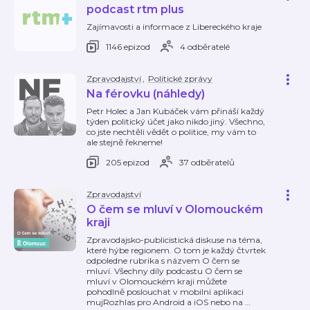
podcast rtm plus
Zajímavosti a informace z Libereckého kraje
1146 epizod
4 odběratelé
Zpravodajství
,
Politické zprávy
Na férovku (náhledy)
Petr Holec a Jan Kubáček vám přináší každý
týden politický účet jako nikdo jiný. Všechno,
co jste nechtěli vědět o politice, my vám to
ale stejně řekneme!
205 epizod
37 odběratelů
Zpravodajství
O čem se mluví v Olomouckém
kraji
Zpravodajsko-publicistická diskuse na téma,
které hýbe regionem. O tom je každý čtvrtek
odpoledne rubrika s názvem O čem se
mluví. Všechny díly podcastu O čem se
mluví v Olomouckém kraji můžete
pohodlně poslouchat v mobilní aplikaci
mujRozhlas pro Android a iOS nebo na
…