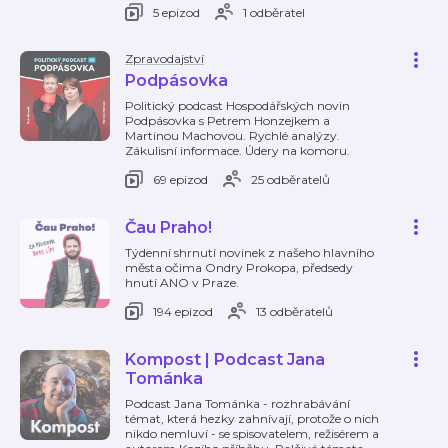
5 epizod
1 odběratel
Zpravodajství
Podpásovka
Politický podcast Hospodářských novin
Podpásovka s Petrem Honzejkem a
Martinou Machovou. Rychlé analýzy.
Zákulisní informace. Údery na komoru.
69 epizod
25 odběratelů
Čau Praho!
Týdenní shrnutí novinek z našeho hlavního
města očima Ondry Prokopa, předsedy
hnutí ANO v Praze.
194 epizod
13 odběratelů
Kompost | Podcast Jana
Tománka
Podcast Jana Tománka - rozhrabávání
témat, která hezky zahnívají, protože o nich
nikdo nemluví - se spisovatelem, režisérem a