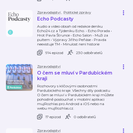
Zpravodajství
,
Politické zprávy
Echo Podcasty
Audio a video obsah od redakce deníku
Echo24.cz a Týdeníku Echo. • Echo Porada •
Hrot Pavla Štrunce • Echo Salon • Muži za
pultem • Výpravy Jiřího Peňáse • Pravda
neexistuje TM • Minulost není historie
914 epizod
230 odběratelů
Zpravodajství
O čem se mluví v Pardubickém
kraji
Rozhovory s klíčovými osobnostmi
Pardubického kraje. Všechny díly podcastu
O čem se mluví v Pardubickém kraji můžete
pohodlně poslouchat v mobilní aplikaci
mujRozhlas pro Android a iOS nebo na
webu mujRozhlas.cz.
17 epizod
0 odběratelů
Zpravodajství