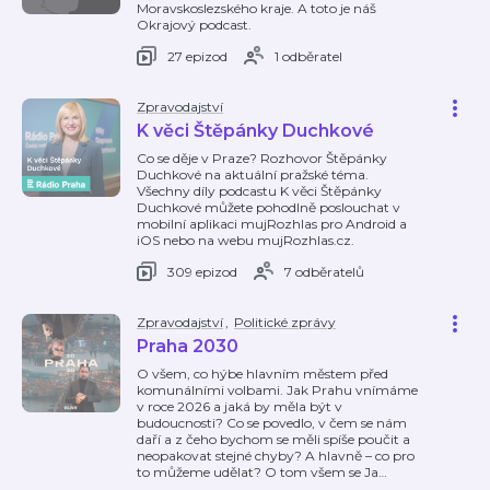
Moravskoslezského kraje. A toto je náš
Okrajový podcast.
27 epizod
1 odběratel
Zpravodajství
K věci Štěpánky Duchkové
Co se děje v Praze? Rozhovor Štěpánky
Duchkové na aktuální pražské téma.
Všechny díly podcastu K věci Štěpánky
Duchkové můžete pohodlně poslouchat v
mobilní aplikaci mujRozhlas pro Android a
iOS nebo na webu mujRozhlas.cz.
309 epizod
7 odběratelů
Zpravodajství
,
Politické zprávy
Praha 2030
O všem, co hýbe hlavním městem před
komunálními volbami. Jak Prahu vnímáme
v roce 2026 a jaká by měla být v
budoucnosti? Co se povedlo, v čem se nám
daří a z čeho bychom se měli spíše poučit a
neopakovat stejné chyby? A hlavně – co pro
to můžeme udělat? O tom všem se Ja
…