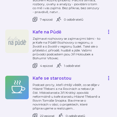
autorem Kozího příběhu. Palčivá témata,
rozbory, úvahy a analýzy - povídání o tom
co mě i vás zajímá. Bez příkras, bez cenzury
- pravdivě, natvr
…
7 epizod
0 odběratelů
Kafe na Půdě
Zajímavé rozhovory se zajímavými lidmi - to
je Kafe na Půdě! Rozhovory o regionu, o
životě a o životě v regionu Sudet. Také ale o
přátelství, přírodě, hudbě a jídle. Vašimi
průvodci podcastem jsou Jiří Holoubek a
Bohumír Vítovec.
4 epizod
1 odběratel
Kafe se starostou
Podcast pro ty, kteří chtějí vědět, co se děje v
Hlásné Třebani a na Rovinách a nebaví je
číst. Místostarosta Jiří Krátký zpovídá
neformálně u kafe starostu Hlásné Třebaně a
Rovin Tomáše Snopka. Bavíme se o
novinkách v obci, o projektech, které
připravujeme a realizujem
…
22 epizod
0 odběratelů