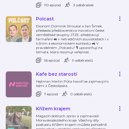
110 epizod
3 odběratelé
Polcast
Ekonom Dominik Stroukal a Jan Šimek,
předseda představenstva inovativní české
zemědělské skupiny JTZE, představují
farmaření 🚜 v netradičních souvislostech i v
tržním a ekonomickém kontextu 🚜 V
pravidelném „Polcastu“ 🎙️ upozorňují na
témata, která rezonují veřejnost
…
56 epizod
9 odběratelů
Kafe bez starostí
Hejtman Martin Půta hovoří se zajímavými
lidmi z Českolipska.
7 epizod
0 odběratelů
Křížem krajem
Magazín dobrých zpráv a zajímavostí
Moravskoslezského kraje. Všechny díly
podcastu Křížem krajem můžete pohodlně
poslouchat v mobilní aplikaci mujRozhlas