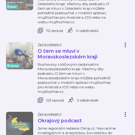
Ústeckého kraje. Všechny díly podcastu O
čem se mluví v Ústeckém kraji můžete
pohodlně poslouchat v mobilní aplikaci
mujRozhlas pro Android a iOS nebo na
webu mujRozhlas.cz.
112 epizod
0 odběratelů
Zpravodajství
O čem se mluví v
Moravskoslezském kraji
Rozhovory s klíčovými osobnostmi
Moravskoslezského kraje. Všechny díly
podcastu O čem se mluví v
Moravskoslezském kraji můžete pohodlně
poslouchat v mobilní aplikaci mujRozhlas
pro Android a iOS nebo na webu
mujRozhlas.cz.
123 epizod
2 odběratelé
Zpravodajství
Okrajový podcast
Jsme regionální redakce Okraj.cz. Navracíme
investigativní a analytickou žurnalistiku do