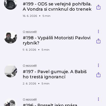
#199 - ODS se veřejně pohřbila.
A Vondra si cvrnknul do trenek
16. 6. 2026
5 min
O epizodě
#198 - Vypálili Motoristi Pavlovi
rybník?
9. 6. 2026
5 min
O epizodě
#197 - Pavel gumuje. A Babiš
ho trestá ignorancí
2. 6. 2026
5 min
O epizodě
#196 - Posselt jako spása