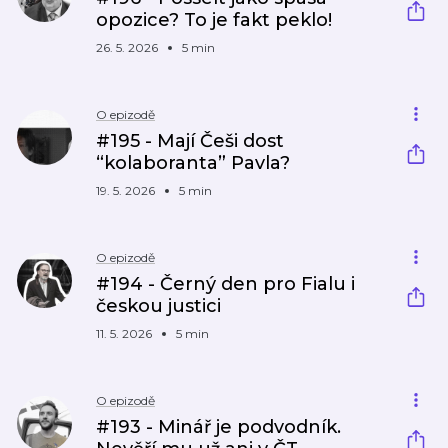
opozice? To je fakt peklo!
26. 5. 2026
5 min
O epizodě
#195 - Mají Češi dost
“kolaboranta” Pavla?
19. 5. 2026
5 min
O epizodě
#194 - Černý den pro Fialu i
českou justici
11. 5. 2026
5 min
O epizodě
#193 - Minář je podvodník.