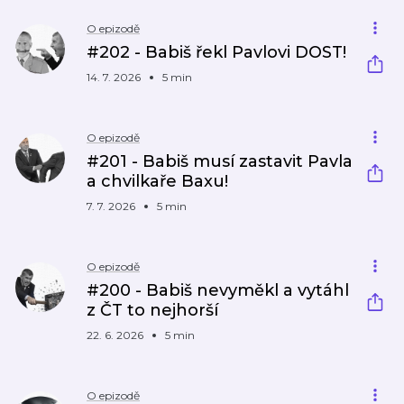
O epizodě
#202 - Babiš řekl Pavlovi DOST!
14. 7. 2026
5 min
O epizodě
#201 - Babiš musí zastavit Pavla
a chvilkaře Baxu!
7. 7. 2026
5 min
O epizodě
#200 - Babiš nevyměkl a vytáhl
z ČT to nejhorší
22. 6. 2026
5 min
O epizodě