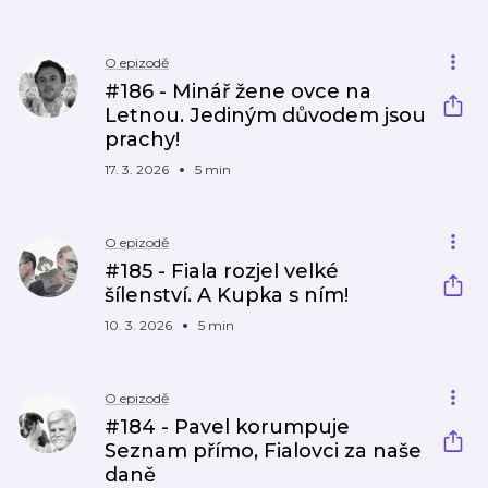
O epizodě
#186 - Minář žene ovce na
Letnou. Jediným důvodem jsou
prachy!
17. 3. 2026
5 min
O epizodě
#185 - Fiala rozjel velké
šílenství. A Kupka s ním!
10. 3. 2026
5 min
O epizodě
#184 - Pavel korumpuje
Seznam přímo, Fialovci za naše
daně