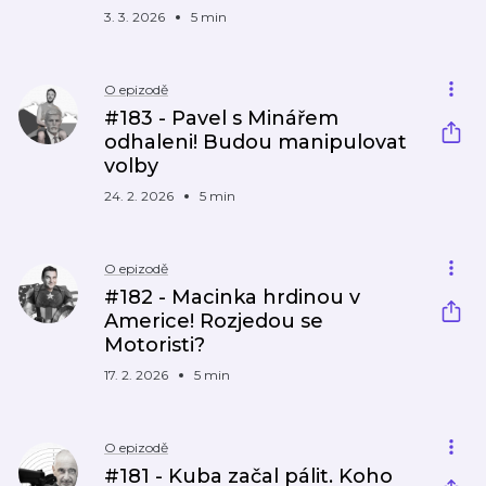
3. 3. 2026
5 min
O epizodě
#183 - Pavel s Minářem
odhaleni! Budou manipulovat
volby
24. 2. 2026
5 min
O epizodě
#182 - Macinka hrdinou v
Americe! Rozjedou se
Motoristi?
17. 2. 2026
5 min
O epizodě
#181 - Kuba začal pálit. Koho