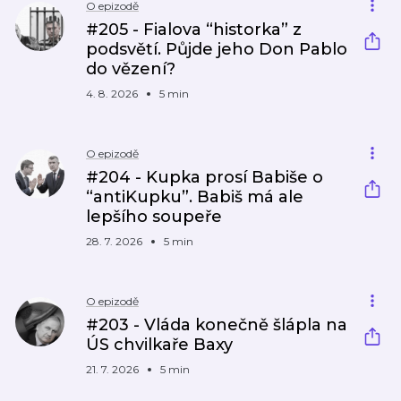
O epizodě
#205 - Fialova “historka” z
podsvětí. Půjde jeho Don Pablo
do vězení?
4. 8. 2026
5 min
O epizodě
#204 - Kupka prosí Babiše o
“antiKupku”. Babiš má ale
lepšího soupeře
28. 7. 2026
5 min
O epizodě
#203 - Vláda konečně šlápla na
ÚS chvilkaře Baxy
21. 7. 2026
5 min