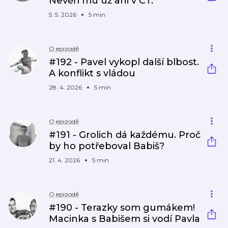
Nevěří mu už ani v ČT.
5. 5. 2026
5 min
O epizodě
#192 - Pavel vykopl další blbost.
A konflikt s vládou
28. 4. 2026
5 min
O epizodě
#191 - Grolich dá každému. Proč
by ho potřeboval Babiš?
21. 4. 2026
5 min
O epizodě
#190 - Terazky som gumákem!
Macinka s Babišem si vodí Pavla