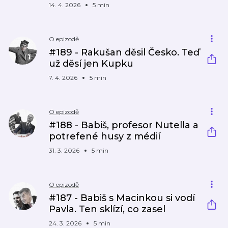
14. 4. 2026
5 min
O epizodě
#189 - Rakušan děsil Česko. Teď
už děsí jen Kupku
7. 4. 2026
5 min
O epizodě
#188 - Babiš, profesor Nutella a
potrefené husy z médií
31. 3. 2026
5 min
O epizodě
#187 - Babiš s Macinkou si vodí
Pavla. Ten sklízí, co zasel
24. 3. 2026
5 min