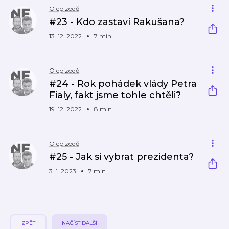
O epizodě
#23 - Kdo zastaví Rakušana?
13. 12. 2022
7 min
O epizodě
#24 - Rok pohádek vlády Petra
Fialy, fakt jsme tohle chtěli?
19. 12. 2022
8 min
O epizodě
#25 - Jak si vybrat prezidenta?
3. 1. 2023
7 min
ZPĚT
NAČÍST DALŠÍ