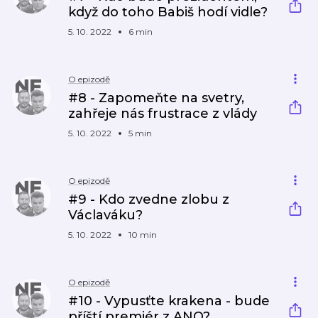
když do toho Babiš hodí vidle?
5. 10. 2022
6 min
O epizodě
#8 - Zapomeňte na svetry,
zahřeje nás frustrace z vlády
5. 10. 2022
5 min
O epizodě
#9 - Kdo zvedne zlobu z
Václaváku?
5. 10. 2022
10 min
O epizodě
#10 - Vypusťte krakena - bude
příští premiér z ANO?