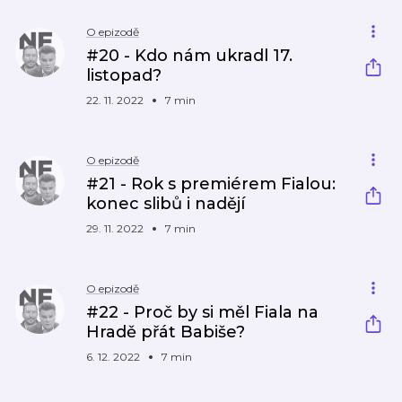
O epizodě
#20 - Kdo nám ukradl 17.
listopad?
22. 11. 2022
7 min
O epizodě
#21 - Rok s premiérem Fialou:
konec slibů i nadějí
29. 11. 2022
7 min
O epizodě
#22 - Proč by si měl Fiala na
Hradě přát Babiše?
6. 12. 2022
7 min