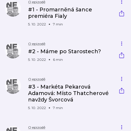
O epizodě
#1 - Promarněná šance
premiéra Fialy
5. 10. 2022
7 min
O epizodě
#2 - Máme po Starostech?
5. 10. 2022
6 min
O epizodě
#3 - Markéta Pekarová
Adamová: Místo Thatcherové
navždy Švorcová
5. 10. 2022
7 min
O epizodě