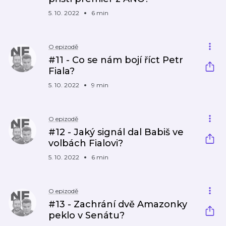
5. 10. 2022
6 min
O epizodě
#11 - Co se nám bojí říct Petr
Fiala?
5. 10. 2022
9 min
O epizodě
#12 - Jaký signál dal Babiš ve
volbách Fialovi?
5. 10. 2022
6 min
O epizodě
#13 - Zachrání dvě Amazonky
peklo v Senátu?