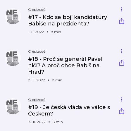
O epizodě
#17 - Kdo se bojí kandidatury
Babiše na prezidenta?
1. 11. 2022
8 min
O epizodě
#18 - Proč se generál Pavel
ničí? A proč chce Babiš na
Hrad?
8. 11. 2022
8 min
O epizodě
#19 - Je česká vláda ve válce s
Českem?
15. 11. 2022
8 min