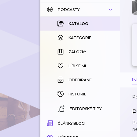
PODCASTY
KATALOG
KOUPENÉ
KATALOG
KATEGORIE
KATEGORIE
ZÁLOŽKY
ZÁLOŽKY
HISTORIE
LÍBÍ SE MI
I
ODEBÍRANÉ
HISTORIE
Pe
EDITORSKÉ TIPY
P
Pe
ČLÁNKY BLOG
ne