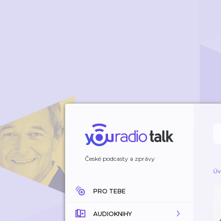
České podcasty a zprávy
Úv
PRO TEBE
AUDIOKNIHY