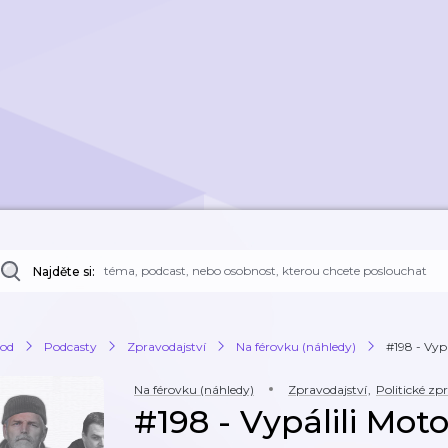
Najděte si:
od
Podcasty
Zpravodajství
Na férovku (náhledy)
#198 - Vypá
Na férovku (náhledy)
Zpravodajství
,
Politické zp
#198 - Vypálili Moto