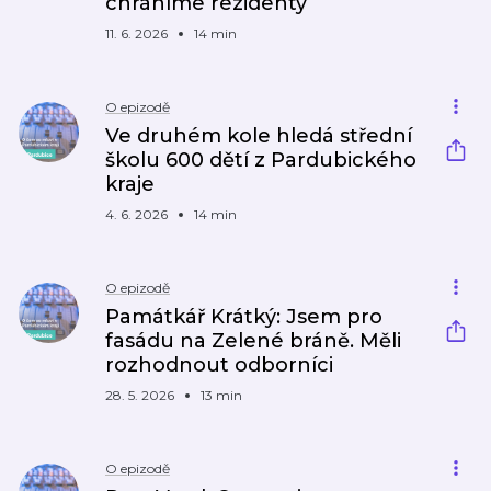
chráníme rezidenty
11. 6. 2026
14 min
O epizodě
Ve druhém kole hledá střední
školu 600 dětí z Pardubického
kraje
4. 6. 2026
14 min
O epizodě
Památkář Krátký: Jsem pro
fasádu na Zelené bráně. Měli
rozhodnout odborníci
28. 5. 2026
13 min
O epizodě