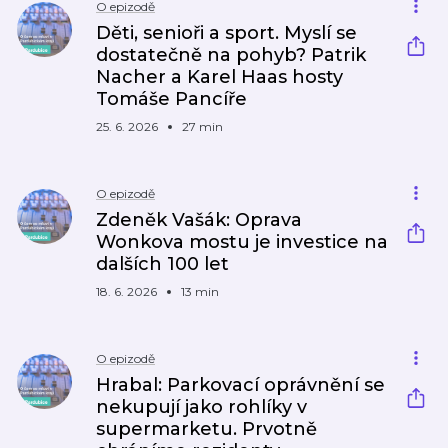
O epizodě
Děti, senioři a sport. Myslí se
dostatečně na pohyb? Patrik
Nacher a Karel Haas hosty
Tomáše Pancíře
25. 6. 2026
27 min
O epizodě
Zdeněk Vašák: Oprava
Wonkova mostu je investice na
dalších 100 let
18. 6. 2026
13 min
O epizodě
Hrabal: Parkovací oprávnění se
nekupují jako rohlíky v
supermarketu. Prvotně