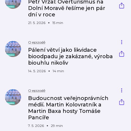
Petr Vrzal: Overturismus na
Dolní Moravě řešíme jen pár
dní v roce
21. 5. 2026
15 min
O epizodě
Pálení větví jako likvidace
bioodpadu je zakázané, výroba
biouhlu nikoliv
14. 5. 2026
14 min
O epizodě
Budoucnost veřejnoprávních
médií. Martin Kolovratník a
Martin Baxa hosty Tomáše
Pancíře
7. 5. 2026
29 min