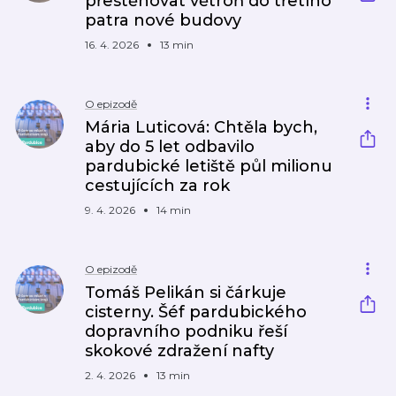
přestěhovat větroň do třetího
patra nové budovy
16. 4. 2026
13 min
O epizodě
Mária Luticová: Chtěla bych,
aby do 5 let odbavilo
pardubické letiště půl milionu
cestujících za rok
9. 4. 2026
14 min
O epizodě
Tomáš Pelikán si čárkuje
cisterny. Šéf pardubického
dopravního podniku řeší
skokové zdražení nafty
2. 4. 2026
13 min