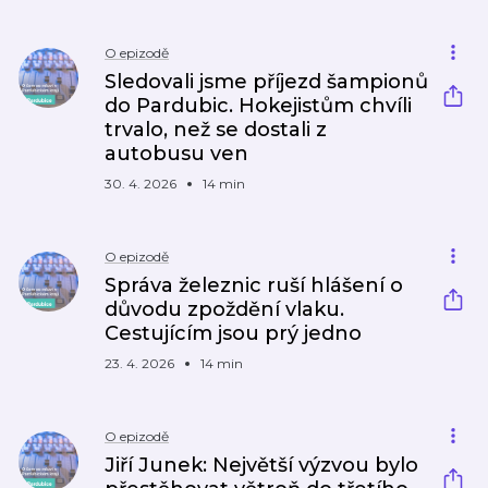
O epizodě
Sledovali jsme příjezd šampionů
do Pardubic. Hokejistům chvíli
trvalo, než se dostali z
autobusu ven
30. 4. 2026
14 min
O epizodě
Správa železnic ruší hlášení o
důvodu zpoždění vlaku.
Cestujícím jsou prý jedno
23. 4. 2026
14 min
O epizodě
Jiří Junek: Největší výzvou bylo