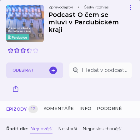
Zpravodajství
Český rozhlas
Podcast O čem se
mluví v Pardubickém
kraji
ODEBÍRAT
KOMENTÁŘE
INFO
PODOBNÉ
EPIZODY
17
Řadit dle:
Nejnovější
Nejstarší
Nejposlouchanější