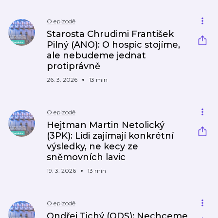
O epizodě
Starosta Chrudimi František
Pilný (ANO): O hospic stojíme,
ale nebudeme jednat
protiprávně
26. 3. 2026
13 min
O epizodě
Hejtman Martin Netolický
(3PK): Lidi zajímají konkrétní
výsledky, ne kecy ze
sněmovních lavic
19. 3. 2026
13 min
O epizodě
Ondřej Tichý (ODS): Nechceme