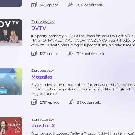
305 epizod
280 odběratelů
Zpravodajství
DVTV
▶ Spotify podcasty NEJSOU součástí členství DVTV ★ 
NA SPOTIFY, ALE TAKÉ NA DVTV.CZ JAKO RSS ★ Podpořte D
dvtv.cz - získáte přístup nejen k podcastům, ale také k ro
1221 epizod
1744 odběratelů
Zpravodajství
Mozaika
Živě moderovaný proud kulturního zpravodajství a publicis
můžete pohodlně poslouchat v mobilní aplikaci mujRozhla
mujRozhlas.cz.
2791 epizod
26 odběratelů
Zpravodajství
Prostor X
Rozhovorový podcast Reflexu Prostor X dává hlas těm, kteří