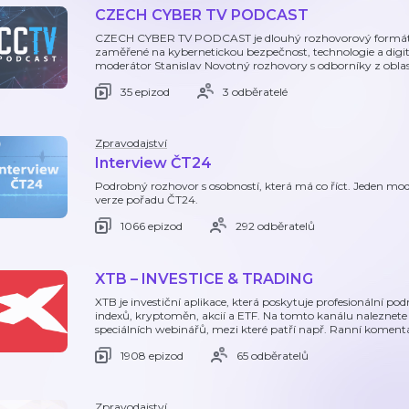
CZECH CYBER TV PODCAST
CZECH CYBER TV PODCAST je dlouhý rozhovorový formát
zaměřené na kybernetickou bezpečnost, technologie a digitá
moderátor Stanislav Novotný rozhovory s odborníky z oblast
35 epizod
3 odběratelé
Zpravodajství
Interview ČT24
Podrobný rozhovor s osobností, která má co říct. Jeden mode
verze pořadu ČT24.
1066 epizod
292 odběratelů
XTB – INVESTICE & TRADING
XTB je investiční aplikace, která poskytuje profesionální 
indexů, kryptoměn, akcií a ETF. Na tomto kanálu naleznet
speciálních webinářů, mezi které patří např. Ranní komen
1908 epizod
65 odběratelů
Zpravodajství