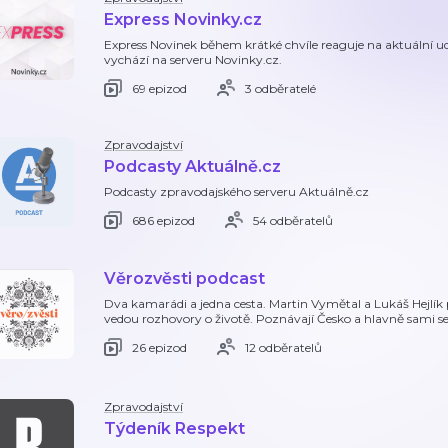
Express Novinky.cz
Express Novinek během krátké chvíle reaguje na aktuální ud
vychází na serveru Novinky.cz.
69 epizod
3 odběratelé
Zpravodajství
Podcasty Aktuálně.cz
Podcasty zpravodajského serveru Aktuálně.cz
686 epizod
54 odběratelů
Věrozvěsti podcast
Dva kamarádi a jedna cesta. Martin Vymětal a Lukáš Hejlík 
vedou rozhovory o životě. Poznávají Česko a hlavně sami s
26 epizod
12 odběratelů
Zpravodajství
Týdeník Respekt