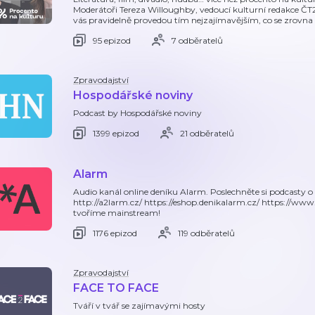
Moderátoři Tereza Willoughby, vedoucí kulturní redakce Č
vás pravidelně provedou tím nejzajímavějším, co se zrovna
95 epizod
7 odběratelů
Zpravodajství
Hospodářské noviny
Podcast by Hospodářské noviny
1399 epizod
21 odběratelů
Alarm
Audio kanál online deníku Alarm. Poslechněte si podcasty o 
http://a2larm.cz/ https://eshop.denikalarm.cz/ https://ww
tvoříme mainstream!
1176 epizod
119 odběratelů
Zpravodajství
FACE TO FACE
Tváří v tvář se zajímavými hosty