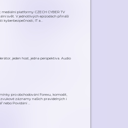
 mediální platformy CZECH CYBER TV
lní svět. V jednotlivých epizodách přináší
i kyberbezpečnosti, IT a
…
rátor, jeden host, jedna perspektiva. Audio
podmínky pro obchodování Forexu, komodit,
e zvukové záznamy našich pravidelných i
tář nebo Povídání
…