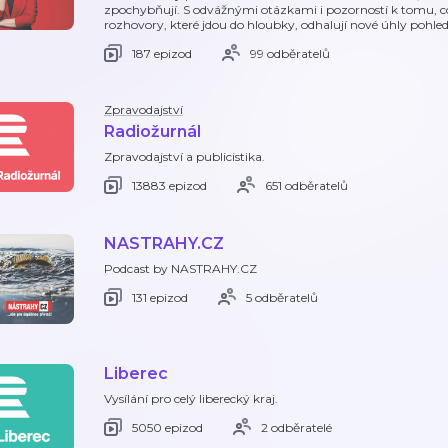
zpochybňují. S odvážnými otázkami i pozorností k tomu, co
rozhovory, které jdou do hloubky, odhalují nové úhly pohle
187 epizod
99 odběratelů
Zpravodajství
Radiožurnál
Zpravodajství a publicistika.
13883 epizod
651 odběratelů
NASTRAHY.CZ
Podcast by NASTRAHY.CZ
131 epizod
5 odběratelů
Liberec
Vysílání pro celý liberecký kraj.
5050 epizod
2 odběratelé