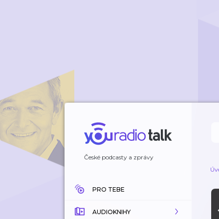
České podcasty a zprávy
Úv
PRO TEBE
AUDIOKNIHY