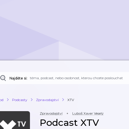
Najděte si:
od
Podcasty
Zpravodajství
XTV
Zpravodajství
Luboš Xaver Veselý
Podcast XTV