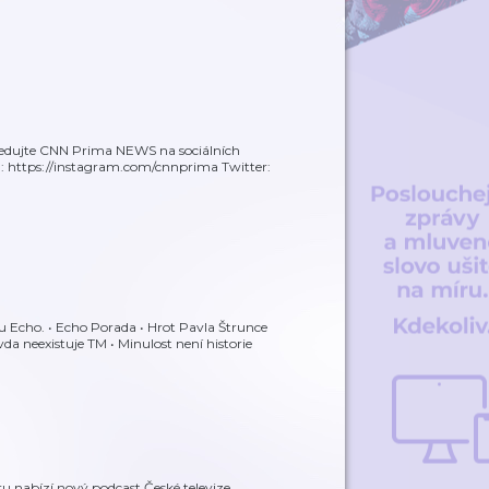
edujte CNN Prima NEWS na sociálních
m: https://instagram.com/cnnprima Twitter:
u Echo. • Echo Porada • Hrot Pavla Štrunce
da neexistuje TM • Minulost není historie
ru nabízí nový podcast České televize.