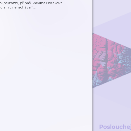
 (ne)zazní, přináší Pavlína Horáková
du a nic nenechávají
…