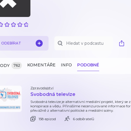
ODEBÍRAT
KOMENTÁŘE
INFO
PODOBNÉ
ZODY
762
Zpravodajství
Svobodná televize
Svobodná televize je alternativní mediální projekt, který se
konspirace a vědu. Přinášíme necenzurované informace f
převážně z alternativní politické a mediální scény.
158 epizod
6 odběratelů