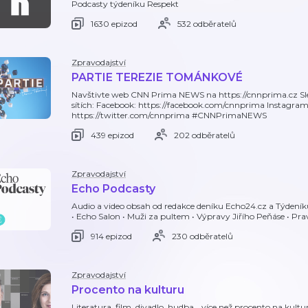
Podcasty týdeníku Respekt
1630 epizod
532 odběratelů
Zpravodajství
PARTIE TEREZIE TOMÁNKOVÉ
Navštivte web CNN Prima NEWS na https://cnnprima.cz Sl
sítích: Facebook: https://facebook.com/cnnprima Instagra
https://twitter.com/cnnprima #CNNPrimaNEWS
439 epizod
202 odběratelů
Zpravodajství
Echo Podcasty
Audio a video obsah od redakce deníku Echo24.cz a Týdeník
• Echo Salon • Muži za pultem • Výpravy Jiřího Peňáse • Prav
914 epizod
230 odběratelů
Zpravodajství
Procento na kulturu
Literatura, film, divadlo, hudba… více než procento na kultu