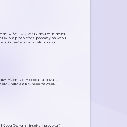
VŠECHNY NAŠE PODCASTY NAJDETE NEJEN
VTV a předplaťte si podcasty na webu
zhovorům, e-časopisu a dalším novin
…
tiky. Všechny díly podcastu Mozaika
s pro Android a iOS nebo na webu
 hýbou Českem – inspirují, provokují i