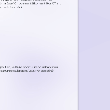
T24, a Josef Chuchma, šéfkomentátor ČT art
 ve světě umění
…
politice, kultuře, sportu, nebo urbanismu.
w.darujme.cz/projekt/1205779 Společně