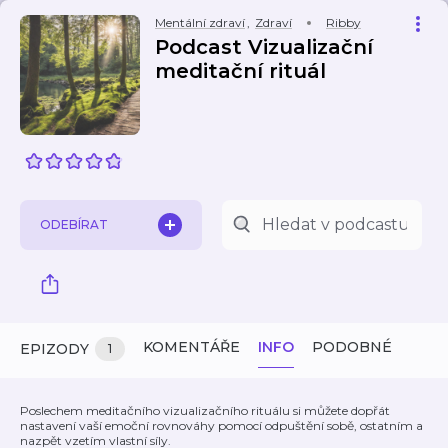
Mentální zdraví
,
Zdraví
Ribby
Podcast Vizualizační
meditační rituál
ODEBÍRAT
KOMENTÁŘE
INFO
PODOBNÉ
EPIZODY
1
Poslechem meditačního vizualizačního rituálu si můžete dopřát
nastavení vaší emoční rovnováhy pomocí odpuštění sobě, ostatním a
nazpět vzetím vlastní síly.