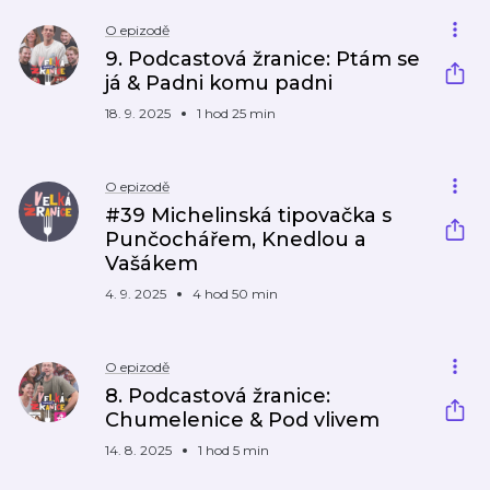
O epizodě
9. Podcastová žranice: Ptám se
já & Padni komu padni
18. 9. 2025
1 hod 25 min
O epizodě
#39 Michelinská tipovačka s
Punčochářem, Knedlou a
Vašákem
4. 9. 2025
4 hod 50 min
O epizodě
8. Podcastová žranice:
Chumelenice & Pod vlivem
14. 8. 2025
1 hod 5 min