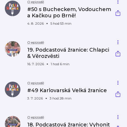
O epizodě
#50 s Bucheckem, Vodouchem
a Kačkou po Brně!
4. 8. 2026
5 hod 53 min
O epizodě
19. Podcastová žranice: Chlapci
& Věrozvěsti
16. 7. 2026
1 hod 6 min
O epizodě
#49 Karlovarská Velká žranice
3. 7. 2026
3 hod 28 min
O epizodě
18. Podcastová žranice: Vyhonit