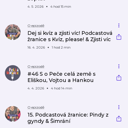
4. 5. 2026
4 hod 15 min
O epizodě
Dej si kvíz a zjisti víc! Podcastová
žranice s Kvíz, please! & Zjisti víc
16. 4. 2026
1 hod 2 min
O epizodě
#46 S o Peče celá země s
Eliškou, Vojtou a Hankou
4. 4. 2026
4 hod 14 min
O epizodě
15. Podcastová žranice: Pindy z
gyndy & Šimrání