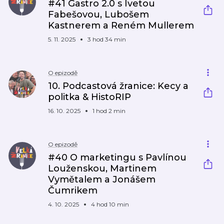
#41 Gastro 2.0 s Ivetou
Fabešovou, Lubošem
Kastnerem a Reném Mullerem
5. 11. 2025
3 hod 34 min
O epizodě
10. Podcastová žranice: Kecy a
politka & HistoRIP
16. 10. 2025
1 hod 2 min
O epizodě
#40 O marketingu s Pavlínou
Louženskou, Martinem
Vymětalem a Jonášem
Čumrikem
4. 10. 2025
4 hod 10 min