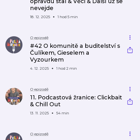
opravdu stal & Věci & Další už se
nevejde
18. 12. 2025
1 hod 5 min
O epizodě
#42 O komunitě a buditelství s
Čulíkem, Gieselem a
Vyzourkem
4. 12. 2025
1 hod 2 min
O epizodě
11. Podcastová žranice: Clickbait
& Chill Out
13. 11. 2025
54 min
O epizodě