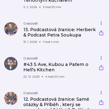
Těhotným kuchařem
3. 2. 2026
3 hod 33 min
O epizodě
13. Podcastová žranice: Herberk
& Podcast Petra Soukupa
15. 1. 2026
1 hod 4 min
O epizodě
#43 S Ave, Kubou a Paťem o
Hell's Kitchen
22. 12. 2025
4 hod 20 min
O epizodě
12. Podcastová žranice: Samé
otázky & Příběh , který se