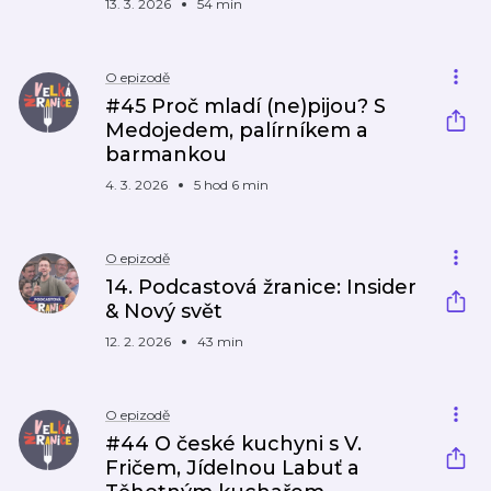
13. 3. 2026
54 min
O epizodě
#45 Proč mladí (ne)pijou? S
Medojedem, palírníkem a
barmankou
4. 3. 2026
5 hod 6 min
O epizodě
14. Podcastová žranice: Insider
& Nový svět
12. 2. 2026
43 min
O epizodě
#44 O české kuchyni s V.
Fričem, Jídelnou Labuť a