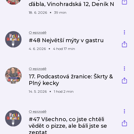
ďábla, Vinohradská 12, Deník N
18. 6. 2026
39 min
O epizodě
#48 Největší mýty v gastru
4. 6. 2026
4 hod 17 min
O epizodě
17. Podcastová žranice: Škrty &
Plný kecky
14. 5. 2026
1 hod 2 min
O epizodě
#47 Všechno, co jste chtěli
vědět o pizze, ale báli jste se
zeptat