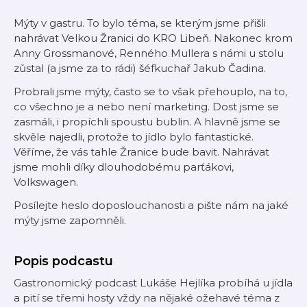
Mýty v gastru. To bylo téma, se kterým jsme přišli
nahrávat Velkou Žranici do KRO Libeň. Nakonec krom
Anny Grossmanové, Renného Mullera s námi u stolu
zůstal (a jsme za to rádi) šéfkuchař Jakub Čadina.
Probrali jsme mýty, často se to však přehouplo, na to,
co všechno je a nebo není marketing. Dost jsme se
zasmáli, i propíchli spoustu bublin. A hlavně jsme se
skvěle najedli, protože to jídlo bylo fantastické.
Věříme, že vás tahle Žranice bude bavit. Nahrávat
jsme mohli díky dlouhodobému parťákovi,
Volkswagen.
Posílejte heslo doposlouchanosti a pište nám na jaké
mýty jsme zapomněli.
Popis podcastu
Gastronomický podcast Lukáše Hejlíka probíhá u jídla
a pití se třemi hosty vždy na nějaké ožehavé téma z