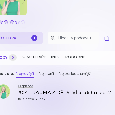
ODEBÍRAT
KOMENTÁŘE
INFO
PODOBNÉ
ZODY
5
dit dle:
Nejnovější
Nejstarší
Nejposlouchanější
O epizodě
#04 TRAUMA Z DĚTSTVÍ a jak ho léčit?
18. 6. 2026
36 min