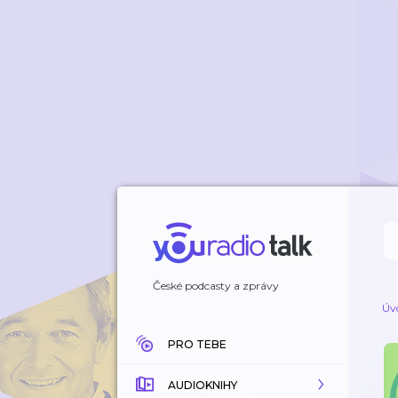
České podcasty a zprávy
Úv
PRO TEBE
AUDIOKNIHY