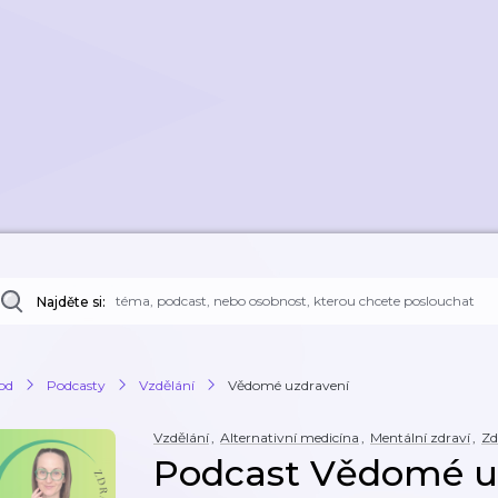
Najděte si:
od
Podcasty
Vzdělání
Vědomé uzdravení
Vzdělání
,
Alternativní medicína
,
Mentální zdraví
,
Zd
Podcast Vědomé u