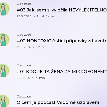
O epizodě
#03 Jak jsem si vyléčila NEVYLÉČITEL
25. 5. 2026
1 hod 18 min
O epizodě
#02 NONTOXIC čistící přípravky zdravotn
13. 5. 2026
27 min
O epizodě
#01 KDO JE TA ŽENA ZA MIKROFONEM?
9. 5. 2026
41 min
O epizodě
O čem je podcast Vědomé uzdravení