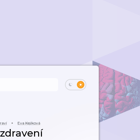
raví
Eva Kejíková
zdravení