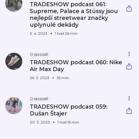
TRADESHOW podcast 061:
Supreme, Palace a Stüssy jsou
nejlepší streetwear značky
uplynulé dekády
3. 4. 2023
1 hod 26 min
O epizodě
TRADESHOW podcast 060: Nike
Air Max Day
26. 3. 2023
55 min
O epizodě
TRADESHOW podcast 059:
Dušan Štajer
20. 3. 2023
1 hod 16 min