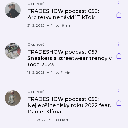
O epizodě
TRADESHOW podcast 058:
Arc'teryx nenávidí TikTok
21. 2. 2023
1 hod 16 min
O epizodě
TRADESHOW podcast 057:
Sneakers a streetwear trendy v
roce 2023
13. 2. 2023
1 hod 7 min
O epizodě
TRADESHOW podcast 056:
Nejlepší tenisky roku 2022 feat.
Daniel Klíma
21. 12. 2022
1 hod 16 min