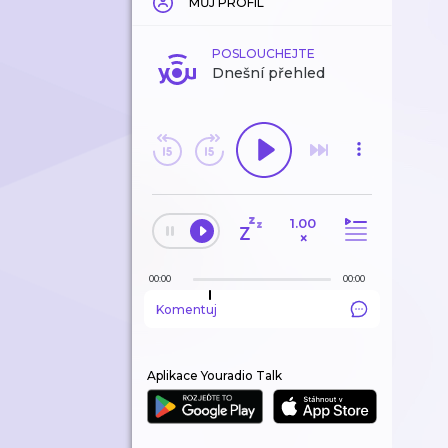
MŮJ PROFIL
POSLOUCHEJTE
Dnešní přehled
1.00
×
00:00
00:00
Komentuj
Aplikace Youradio Talk