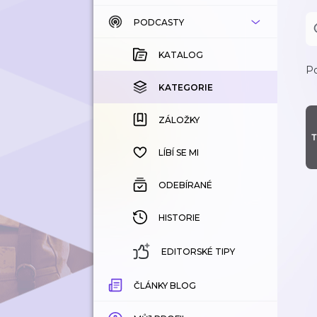
PODCASTY
KATALOG
KOUPENÉ
KATALOG
Po
KATEGORIE
KATEGORIE
ZÁLOŽKY
ZÁLOŽKY
HISTORIE
LÍBÍ SE MI
ODEBÍRANÉ
HISTORIE
EDITORSKÉ TIPY
ČLÁNKY BLOG