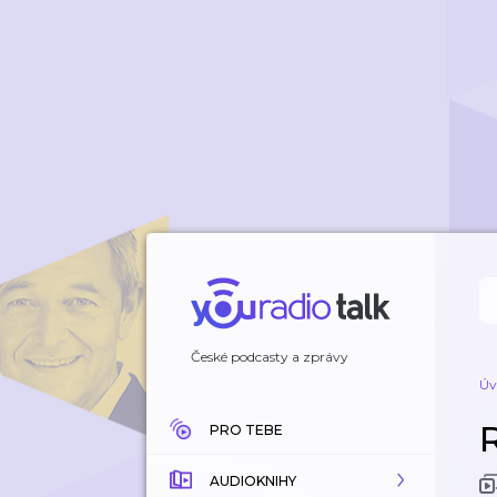
České podcasty a zprávy
Úv
PRO TEBE
AUDIOKNIHY