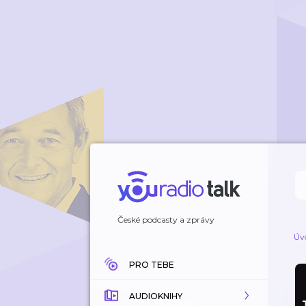
České podcasty a zprávy
Úv
PRO TEBE
AUDIOKNIHY