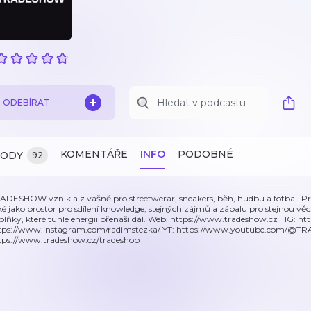
ODEBÍRAT
KOMENTÁŘE
INFO
PODOBNÉ
ZODY
92
ADESHOW vznikla z vášně pro streetwerar, sneakers, běh, hudbu a fotbal. P
ké jako prostor pro sdílení knowledge, stejných zájmů a zápalu pro stejnou v
plňky, které tuhle energii přenáší dál. Web: https://www.tradeshow.cz IG: 
tps://www.instagram.com/radimstezka/ YT: https://www.youtube.com/@
tps://www.tradeshow.cz/tradeshop