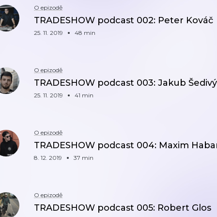
O epizodě
TRADESHOW podcast 002: Peter Kováč
25. 11. 2019
48 min
O epizodě
TRADESHOW podcast 003: Jakub Šedivý
25. 11. 2019
41 min
O epizodě
TRADESHOW podcast 004: Maxim Haba
8. 12. 2019
37 min
O epizodě
TRADESHOW podcast 005: Robert Glos