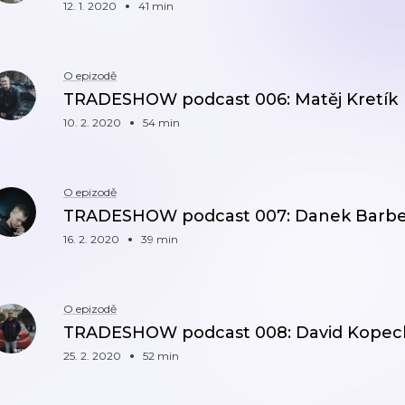
12. 1. 2020
41 min
O epizodě
TRADESHOW podcast 006: Matěj Kretík
10. 2. 2020
54 min
O epizodě
TRADESHOW podcast 007: Danek Barbe
16. 2. 2020
39 min
O epizodě
TRADESHOW podcast 008: David Kopec
25. 2. 2020
52 min