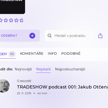
ODEBÍRAT
KOMENTÁŘE
INFO
PODOBNÉ
ZODY
92
dit dle:
Nejnovější
Nejstarší
Nejposlouchanější
O epizodě
TRADESHOW podcast 001: Jakub Otčen
25. 11. 2019
42 min