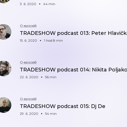
3. 6. 2020
44 min
O epizodě
TRADESHOW podcast 013: Peter Hlavičk
15. 6. 2020
1 hod 8 min
O epizodě
TRADESHOW podcast 014: Nikita Poljak
22. 6. 2020
56 min
O epizodě
TRADESHOW podcast 015: Dj De
29. 6. 2020
54 min