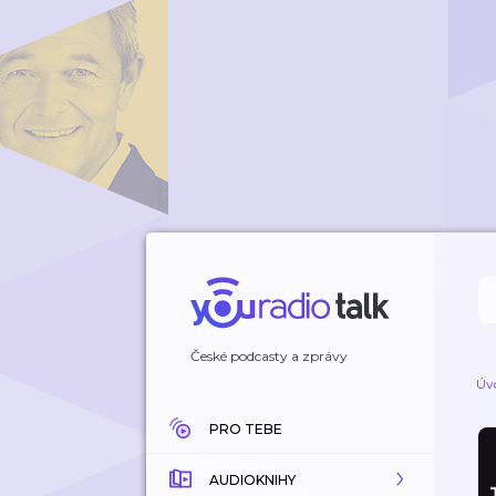
České podcasty a zprávy
Úv
PRO TEBE
AUDIOKNIHY