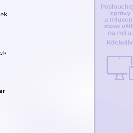
ček
ek
er