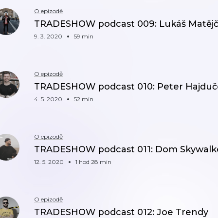
O epizodě
TRADESHOW podcast 009: Lukáš Matěj
9. 3. 2020
59 min
O epizodě
TRADESHOW podcast 010: Peter Hajduč
4. 5. 2020
52 min
O epizodě
TRADESHOW podcast 011: Dom Skywalk
12. 5. 2020
1 hod 28 min
O epizodě
TRADESHOW podcast 012: Joe Trendy