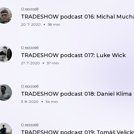
O epizodě
TRADESHOW podcast 016: Michal Much
20. 7. 2020
58 min
O epizodě
TRADESHOW podcast 017: Luke Wick
27. 7. 2020
57 min
O epizodě
TRADESHOW podcast 018: Daniel Klíma
3. 8. 2020
54 min
O epizodě
TRADESHOW podcast 019: Tomáš Velick