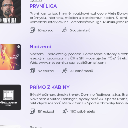
PRVNÍ LIGA
První liga, to jsou hlavně hloubkové rozhovory Aleše Bor
průmyslu, internetu, médiích a o telekomunikacích. S lidmi, 
Kompletní interview na Forendors/prvniliga. Publikujeme
63 epizod
5 odběratelů
Nadzemi
Nadzemí - horolezecký podcast. Horolezecké historky a rozh
lezeckými osobnostmi v ČR a SR. Moderuje Jan "Čaj" Šále
Web: www.nadzemi.cz casnacajj@gmail.com
82 epizod
32 odběratelů
PŘÍMO Z KABINY
Bývalý gólman, dneska trenér, Domino Rodinger, a.k.a. Brat
Slovanem a Viktor Freisinger, bývalý hráč AC Sparta Praha,
taktických rozborů Piera v Canal+ Sport a obrovský fanouš
181 epizod
160 odběratelů
Byznys