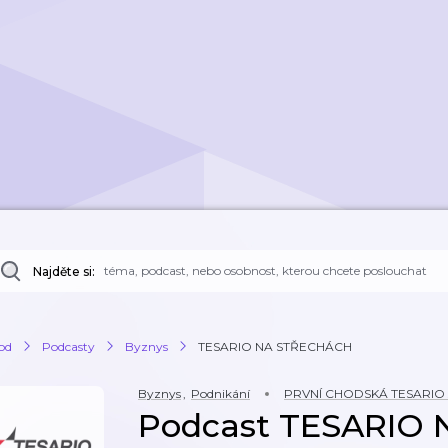
Najděte si:
od
Podcasty
Byznys
TESARIO NA STŘECHÁCH
Byznys
,
Podnikání
PRVNÍ CHODSKÁ TESARIO s
Podcast TESARIO