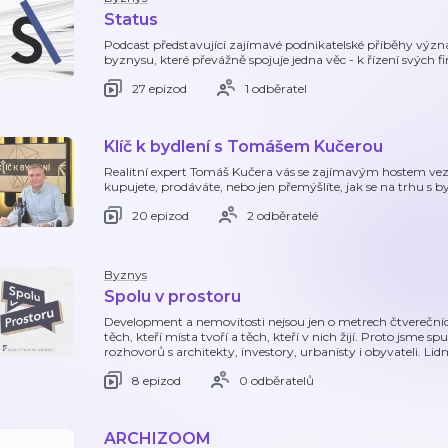
Status
Podcast představující zajímavé podnikatelské příběhy výz
byznysu, které převážně spojuje jedna věc - k řízení svých 
27 epizod
1 odběratel
Klíč k bydlení s Tomášem Kučerou
Realitní expert Tomáš Kučera vás se zajímavým hostem vezm
kupujete, prodáváte, nebo jen přemýšlíte, jak se na trhu s by
20 epizod
2 odběratelé
Byznys
Spolu v prostoru
Development a nemovitosti nejsou jen o metrech čtverečních
těch, kteří místa tvoří a těch, kteří v nich žijí. Proto jsme s
rozhovorů s architekty, investory, urbanisty i obyvateli. Lidm
8 epizod
0 odběratelů
ARCHIZOOM