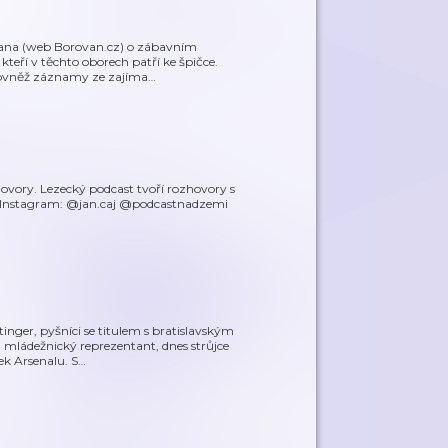
ovana (web Borovan.cz) o zábavním
kteří v těchto oborech patří ke špičce.
 rovněž záznamy ze zajíma
…
ovory. Lezecký podcast tvoří rozhovory s
k. Instagram: @jan.caj @podcastnadzemi
inger, pyšníci se titulem s bratislavským
 mládežnický reprezentant, dnes strůjce
ek Arsenalu. S
…