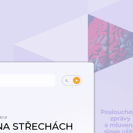
.r.o
 NA STŘECHÁCH