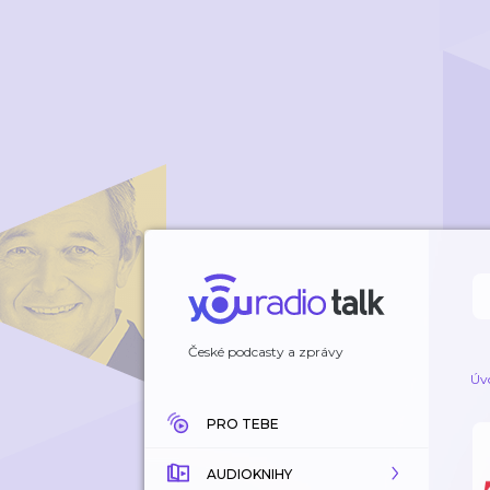
České podcasty a zprávy
Úv
PRO TEBE
AUDIOKNIHY