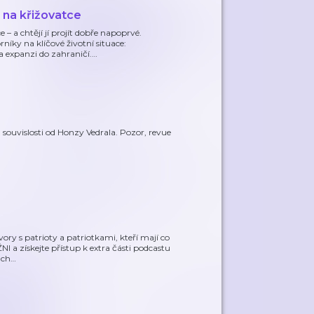
 na křižovatce
 – a chtějí jí projít dobře napoprvé.
íky na klíčové životní situace:
a expanzi do zahraničí.
…
souvislosti od Honzy Vedrala. Pozor, revue
ory s patrioty a patriotkami, kteří mají co
NI a získejte přístup k extra části podcastu
uch
…