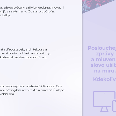
vede do světa kreativity, designu, inovací i
jí jít za svými sny. Od start-upů přes
příběhy
…
ta dřevostaveb, architektury a
mavé hosty z oblasti architektury,
zkušenosti se stavbou domů, a t
…
počtu nebo výběru materiálů? Podcast Ode
ání přes výběr architekta a materiálů až po
avební pra
…