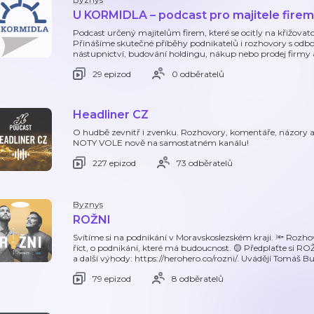
U KORMIDLA – podcast pro majitele firem
Podcast určený majitelům firem, které se ocitly na křižovatce
Přinášíme skutečné příběhy podnikatelů i rozhovory s odborn
nástupnictví, budování holdingu, nákup nebo prodej firmy 
29 epizod
0 odběratelů
Headliner CZ
O hudbě zevnitř i zvenku. Rozhovory, komentáře, názory a 
NOTY VOLE nově na samostatném kanálu!
227 epizod
73 odběratelů
Byznys
ROŽNI
Svítíme si na podnikání v Moravskoslezském kraji. 🔦 Rozhov
říct, o podnikání, které má budoucnost. 🟡 Předplaťte si ROŽ
a další výhody: https://herohero.co/rozni/. Uvádějí Tomáš B
79 epizod
8 odběratelů