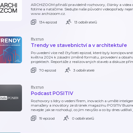
ARCHIZOOM přináší pravidelně rozhovory, články a videa o 
fotíme a natáčíme. Sledujte naše původní videopořady nejen 
www.archizoom.cz.
134 epizod
13 odběratelů
Byznys
Trendy ve stavebnictví a v architektuře
Po uvedení více než čtyřiceti epizod, které byly koncipova
května 2024 k zásadní změně formátu, provedení a obsahu. V
projektech. Reportáže z realizovaných staveb a diskuze pří
70 epizod
3 odběratelé
Byznys
Podcast POSITIV
Rozhovory s lídry o vedení firem, inovacích a umělé intelig
manažery a inovátory ze stránek magazínu POSITIV Business
nevejde: jak se rozhodují, co jim nevyšlo a co by dnes udělali 
19 epizod
0 odběratelů