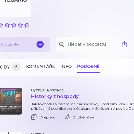
ODEBÍRAT
KOMENTÁŘE
INFO
PODOBNÉ
ZODY
6
Byznys
,
Podnikání
Historky z hospody
Jak to chodí za barem, na baru a někdy i pod ním. Zákulisí 
přibývají. S podnikatelem Otakarem Stráským si povídá Da
57 epizod
2 odběratelé
Byznys