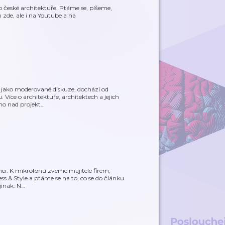
české architektuře. Ptáme se, píšeme,
zde, ale i na Youtube a na
né jako moderované diskuze, dochází od
íce o architektuře, architektech a jejich
mo nad projekt
…
enci. K mikrofonu zveme majitele firem,
 & Style a ptáme se na to, co se do článku
jinak. N
…