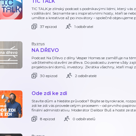
TIC TALK
TIC TALK je zlínský podcast s podnikavými lidmi, který vás za
vzdělávání. Seznamte se s inspirativními hosty, kteří se nebo
umělce a kreativce až po inovátory – společně objevujeme 
37 epizod
1 odběratel
Byznys
NA DŘEVO
Podcast Na Dřevo z dílny Vesper Homes se zaměřuje na téma
udržitelného stavění ze dřeva. Do podcastu zveme vždy zají
projektování domů, investory. Zkrátka všechny, kteří mají 
30 epizod
2 odběratelé
Ode zdi ke zdi
Stavíte dům a hledáte průvodce? Bojíte se byrokracie, roz
zdi ke zdi vás provede celým procesem – od prvního papírov
finální administrativu. Moderátor Dalibor Buš a hosté ze st
8 epizod
0 odběratelů
Byznys