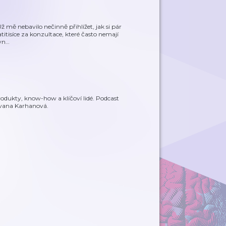
ž mě nebavilo nečinně přihlížet, jak si pár
itisíce za konzultace, které často nemají
vn
…
odukty, know-how a klíčoví lidé. Podcast
Ivana Karhanová.