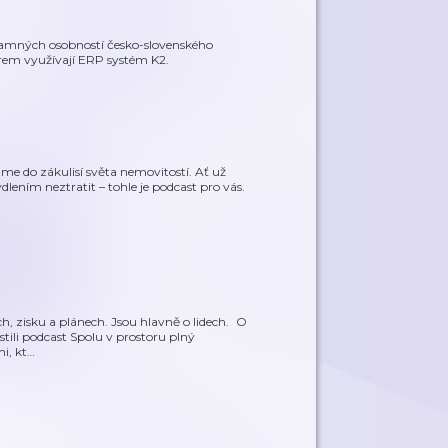
namných osobností česko-slovenského
firem využívají ERP systém K2.
e do zákulisí světa nemovitostí. Ať už
dlením neztratit – tohle je podcast pro vás.
, zisku a plánech. Jsou hlavně o lidech. O
pustili podcast Spolu v prostoru plný
i, kt
…