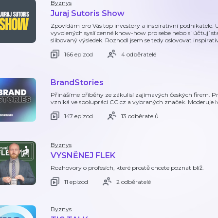
Byznys
Juraj Sutoris Show
Zpovídám pro Vás top investory a inspirativní podnikatele. U
vyvolených syslí cenné know-how pro sebe nebo si účtují stat
slibovaný výsledek. Rozhodl jsem se tedy oslovovat inspirati
166 epizod
4 odběratelé
BrandStories
Přinášíme příběhy ze zákulisí zajímavých českých firem. Pr
vzniká ve spolupráci CC.cz a vybraných značek. Moderuje 
147 epizod
13 odběratelů
Byznys
VYSNĚNEJ FLEK
Rozhovory o profesích, které prostě chcete poznat blíž.
11 epizod
2 odběratelé
Byznys