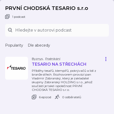
PRVNÍ CHODSKÁ TESARIO s.r.o
1 podcast
Popularity
Dle abecedy
Byznys
,
Podnikání
TESARIO NA STŘECHÁCH
Příběhy tesařů, klempířů, pokrývačů a lidí z
branže střech. Rozhovorem provází pan
Vladimír Zábranský, který je zakladatel
skupiny Zábranský HOLDING s.r.o., jehož
součástí je také i společnost PRVNÍ
CHODSKÁ TESARIO s.r.o.
6 epizod
0 odběratelů