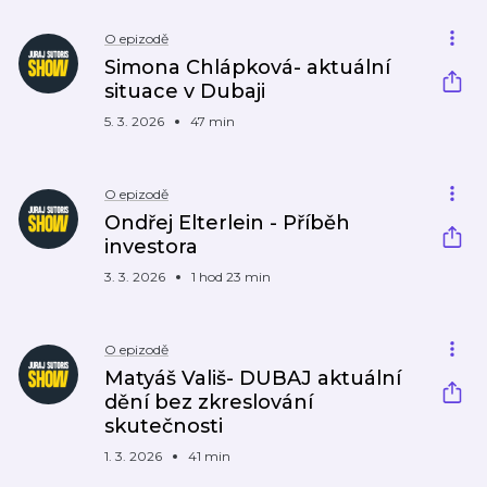
O epizodě
Simona Chlápková- aktuální
situace v Dubaji
5. 3. 2026
47 min
O epizodě
Ondřej Elterlein - Příběh
investora
3. 3. 2026
1 hod 23 min
O epizodě
Matyáš Vališ- DUBAJ aktuální
dění bez zkreslování
skutečnosti
1. 3. 2026
41 min