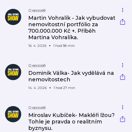
O epizodě
Martin Vohralík - Jak vybudovat
nemovitostní portfólio za
700.000.000 Kč +. Příběh
Martina Vohralíka.
16. 4. 2026
1 hod 58 min
O epizodě
Dominik Válka- Jak vydělává na
nemovitostech
14. 4. 2026
1 hod 27 min
O epizodě
Miroslav Kubíček- Makléři lžou?
Tohle je pravda o realitním
byznysu.