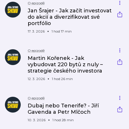
O epizodě
Jan Šrajer - Jak začít investovat
do akcií a diverzifikovat své
portfólio
17. 3. 2026
1 hod 17 min
O epizodě
Martin Kořenek - Jak
vybudovat 220 bytů z nuly –
strategie českého investora
12. 3. 2026
1 hod 26 min
O epizodě
Dubaj nebo Tenerife? - Jiří
Gavenda a Petr Mlčoch
10. 3. 2026
1 hod 28 min