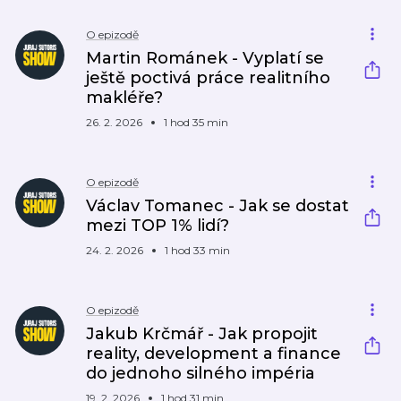
O epizodě
Martin Románek - Vyplatí se
ještě poctivá práce realitního
makléře?
26. 2. 2026
1 hod 35 min
O epizodě
Václav Tomanec - Jak se dostat
mezi TOP 1% lidí?
24. 2. 2026
1 hod 33 min
O epizodě
Jakub Krčmář - Jak propojit
reality, development a finance
do jednoho silného impéria
19. 2. 2026
1 hod 31 min