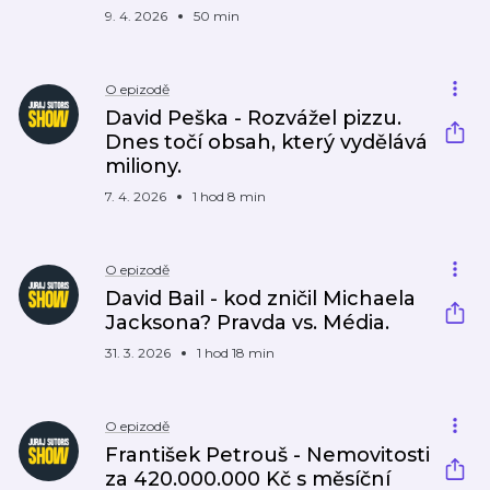
9. 4. 2026
50 min
O epizodě
David Peška - Rozvážel pizzu.
Dnes točí obsah, který vydělává
miliony.
7. 4. 2026
1 hod 8 min
O epizodě
David Bail - kod zničil Michaela
Jacksona? Pravda vs. Média.
31. 3. 2026
1 hod 18 min
O epizodě
František Petrouš - Nemovitosti
za 420.000.000 Kč s měsíční