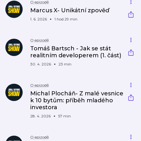
O epizodě
Marcus X- Unikátní zpověď
1. 6. 2026
1 hod 29 min
O epizodě
Tomáš Bartsch - Jak se stát
realitním developerem (1. část)
30. 4. 2026
23 min
O epizodě
Michal Plocháň- Z malé vesnice
k 10 bytům: příběh mladého
investora
28. 4. 2026
57 min
O epizodě