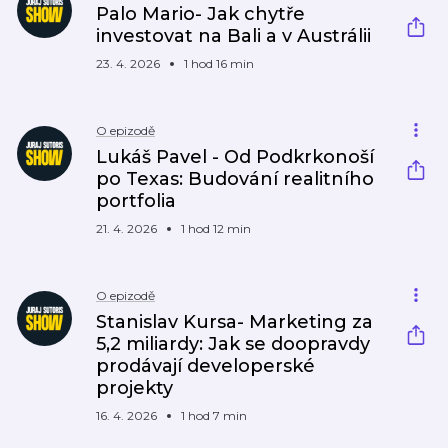
Palo Mario- Jak chytře
investovat na Bali a v Austrálii
23. 4. 2026
1 hod 16 min
O epizodě
Lukáš Pavel - Od Podkrkonoší
po Texas: Budování realitního
portfolia
21. 4. 2026
1 hod 12 min
O epizodě
Stanislav Kursa- Marketing za
5,2 miliardy: Jak se doopravdy
prodávají developerské
projekty
16. 4. 2026
1 hod 7 min