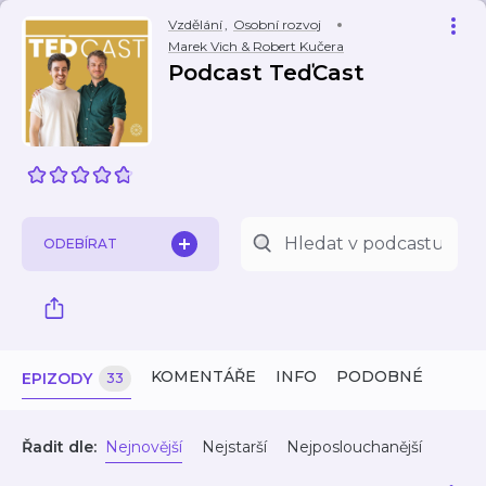
Vzdělání
,
Osobní rozvoj
Marek Vich & Robert Kučera
Podcast TeďCast
ODEBÍRAT
KOMENTÁŘE
INFO
PODOBNÉ
EPIZODY
33
Řadit dle:
Nejnovější
Nejstarší
Nejposlouchanější