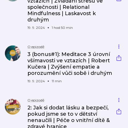
vztazích | Zvládání stresu ve
společnosti | Relational
Mindfulness | Laskavost k
druhým
19. 9. 2024
1 hod 50 min
O epizodě
3 (bonus#1): Meditace 3 úrovní
všímavosti ve vztazích | Robert
Kučera | Zvýšení empatie a
porozumění vůči sobě i druhým
19. 9. 2024
11 min
O epizodě
2: Jak si dodat lásku a bezpečí,
pokud jsme se to v dětství
nenaučili | Péče o vnitřní dítě &
zdravé hranice