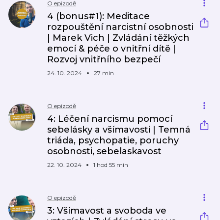
O epizodě
4 (bonus#1): Meditace
rozpouštění narcistní osobnosti
| Marek Vich | Zvládání těžkých
emocí & péče o vnitřní dítě |
Rozvoj vnitřního bezpečí
24. 10. 2024
27 min
O epizodě
4: Léčení narcismu pomocí
sebelásky a všímavosti | Temná
triáda, psychopatie, poruchy
osobnosti, sebelaskavost
22. 10. 2024
1 hod 55 min
O epizodě
3: Všímavost a svoboda ve