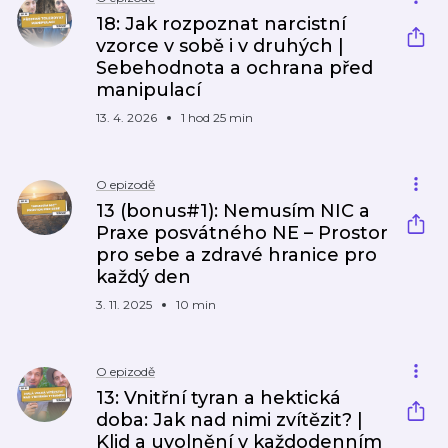
18: Jak rozpoznat narcistní
vzorce v sobě i v druhých |
Sebehodnota a ochrana před
manipulací
13. 4. 2026
1 hod 25 min
O epizodě
13 (bonus#1): Nemusím NIC a
Praxe posvátného NE – Prostor
pro sebe a zdravé hranice pro
každý den
3. 11. 2025
10 min
O epizodě
13: Vnitřní tyran a hektická
doba: Jak nad nimi zvítězit? |
Klid a uvolnění v každodenním