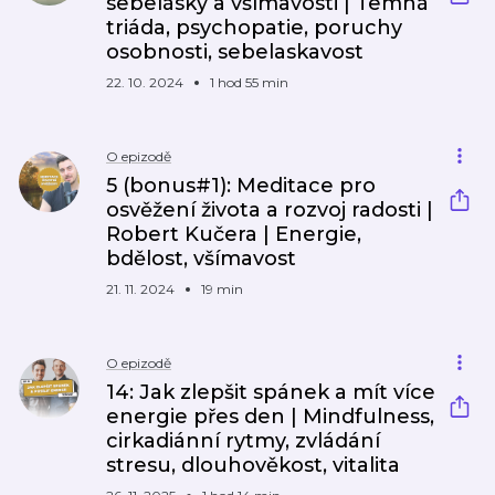
sebelásky a všímavosti | Temná
triáda, psychopatie, poruchy
osobnosti, sebelaskavost
22. 10. 2024
1 hod 55 min
O epizodě
5 (bonus#1): Meditace pro
osvěžení života a rozvoj radosti |
Robert Kučera | Energie,
bdělost, všímavost
21. 11. 2024
19 min
O epizodě
14: Jak zlepšit spánek a mít více
energie přes den | Mindfulness,
cirkadiánní rytmy, zvládání
stresu, dlouhověkost, vitalita