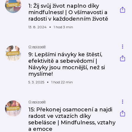
1: Žij svůj život naplno díky
mindfulness! | O všímavosti a
radosti v každodenním životě
13. 8. 2024
1 hod 3 min
O epizodě
9: Lepšími návyky ke štěstí,
efektivitě a sebevědomí |
Návyky jsou mocnější, než si
myslíme!
5. 3. 2025
1 hod 22 min
O epizodě
15: Překonej osamocení a najdi
radost ve vztazích díky
sebelásce | Mindfulness, vztahy
a emoce