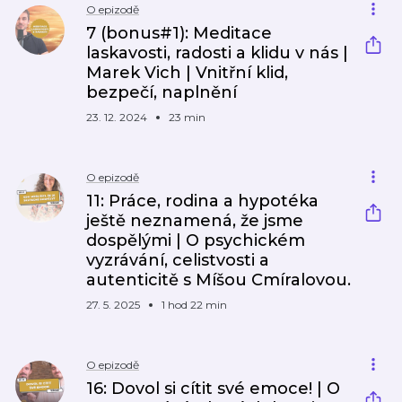
O epizodě
7 (bonus#1): Meditace
laskavosti, radosti a klidu v nás |
Marek Vich | Vnitřní klid,
bezpečí, naplnění
23. 12. 2024
23 min
O epizodě
11: Práce, rodina a hypotéka
ještě neznamená, že jsme
dospělými | O psychickém
vyzrávání, celistvosti a
autenticitě s Míšou Cmíralovou.
27. 5. 2025
1 hod 22 min
O epizodě
16: Dovol si cítit své emoce! | O