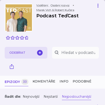
Vzdělání
,
Osobní rozvoj
Marek Vich & Robert Kučera
Podcast TeďCast
ODEBÍRAT
KOMENTÁŘE
INFO
PODOBNÉ
EPIZODY
33
Řadit dle:
Nejnovější
Nejstarší
Nejposlouchanější