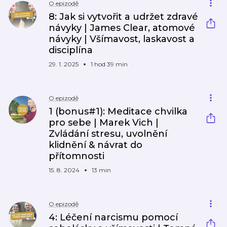
O epizodě
8: Jak si vytvořit a udržet zdravé
návyky | James Clear, atomové
návyky | Všímavost, laskavost a
disciplína
29. 1. 2025
1 hod 39 min
O epizodě
1 (bonus#1): Meditace chvilka
pro sebe | Marek Vich |
Zvládání stresu, uvolnění
klidnění & návrat do
přítomnosti
15. 8. 2024
13 min
O epizodě
4: Léčení narcismu pomocí