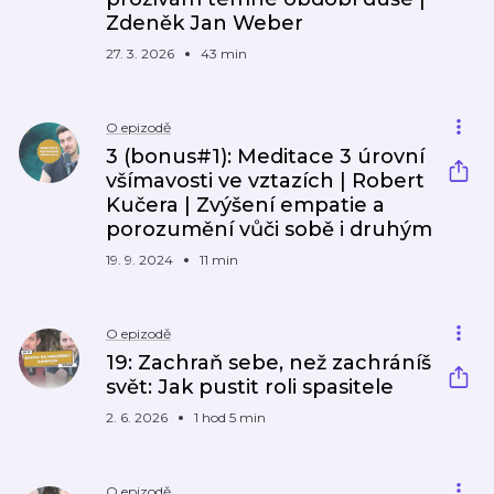
Zdeněk Jan Weber
27. 3. 2026
43 min
O epizodě
3 (bonus#1): Meditace 3 úrovní
všímavosti ve vztazích | Robert
Kučera | Zvýšení empatie a
porozumění vůči sobě i druhým
19. 9. 2024
11 min
O epizodě
19: Zachraň sebe, než zachráníš
svět: Jak pustit roli spasitele
2. 6. 2026
1 hod 5 min
O epizodě