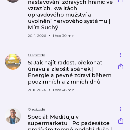
nastavování zdravých hranic ve
vztazích, kvalitách
opravdového mužství a
uvolnění nervového systému |
Míra Suchý
20. 1. 2026
1 hod 30 min
O epizodě
5: Jak najít radost, překonat
únavu a zlepšit spánek |
Energie a pevné zdraví během
podzimních a zimních dnů
21. 11. 2024
1 hod 48 min
O epizodě
Speciál: Medituju v
supermarketu | Po padesátce
prožívám temné období duše |