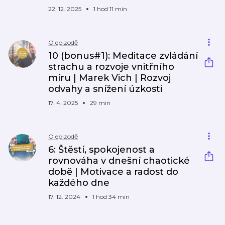
22. 12. 2025
1 hod 11 min
O epizodě
10 (bonus#1): Meditace zvládání
strachu a rozvoje vnitřního
míru | Marek Vich | Rozvoj
odvahy a snížení úzkosti
17. 4. 2025
29 min
O epizodě
6: Štěstí, spokojenost a
rovnováha v dnešní chaotické
době | Motivace a radost do
každého dne
17. 12. 2024
1 hod 34 min