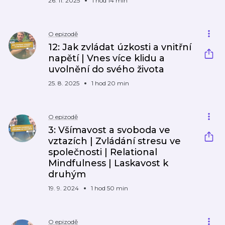
26. 11. 2025
1 hod 14 min
O epizodě
12: Jak zvládat úzkosti a vnitřní
napětí | Vnes více klidu a
uvolnění do svého života
25. 8. 2025
1 hod 20 min
O epizodě
3: Všímavost a svoboda ve
vztazích | Zvládání stresu ve
společnosti | Relational
Mindfulness | Laskavost k
druhým
19. 9. 2024
1 hod 50 min
O epizodě