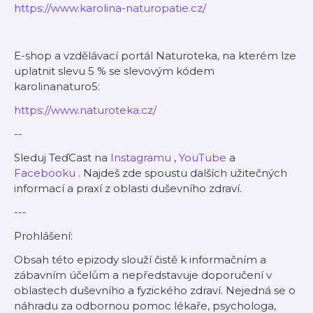
https://www.karolina-naturopatie.cz/
E-shop a vzdělávací portál Naturoteka, na kterém lze
uplatnit slevu 5 % se slevovým kódem
karolinanaturo5:
https://www.naturoteka.cz/
--
Sleduj TeďCast na
⁠⁠⁠⁠⁠⁠Instagramu⁠⁠⁠⁠⁠⁠
,
⁠⁠⁠⁠⁠⁠YouTube⁠⁠⁠⁠⁠⁠
a
⁠⁠⁠⁠⁠⁠Facebooku⁠⁠⁠⁠⁠⁠
.
Najdeš zde spoustu dalších užitečných
informací a praxí z oblasti duševního zdraví.
---
Prohlášení:
Obsah této epizody slouží čistě k informačním a
zábavním účelům a nepředstavuje doporučení v
oblastech duševního a fyzického zdraví. Nejedná se o
náhradu za odbornou pomoc lékaře, psychologa,