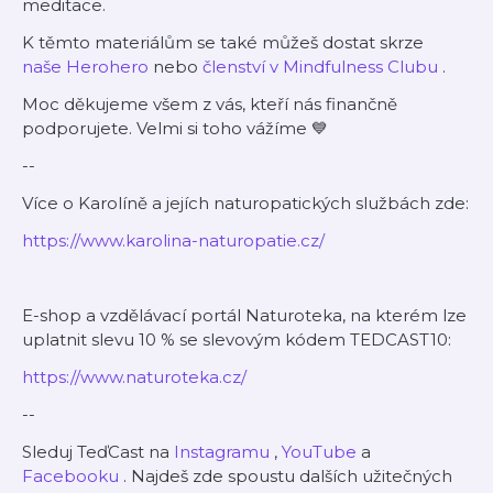
meditace.
K těmto materiálům se také můžeš dostat skrze
⁠⁠⁠⁠naše Herohero⁠⁠⁠⁠
nebo
⁠⁠⁠⁠členství v Mindfulness Clubu⁠⁠⁠⁠
.
Moc děkujeme všem z vás, kteří nás finančně
podporujete. Velmi si toho vážíme 💙
--
Více o Karolíně a jejích naturopatických službách zde:
https://www.karolina-naturopatie.cz/
E-shop a vzdělávací portál Naturoteka, na kterém lze
uplatnit slevu 10 % se slevovým kódem TEDCAST10:
https://www.naturoteka.cz/
--
Sleduj TeďCast na
⁠⁠⁠⁠⁠⁠Instagramu⁠⁠⁠⁠⁠⁠
,
⁠⁠⁠⁠⁠⁠YouTube⁠⁠⁠⁠⁠⁠
a
⁠⁠⁠⁠⁠⁠Facebooku⁠⁠⁠⁠⁠⁠
.
Najdeš zde spoustu dalších užitečných