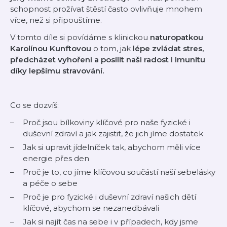
schopnost prožívat štěstí často ovlivňuje mnohem
více, než si připouštíme.
V tomto díle si povídáme s klinickou
naturopatkou
Karolínou Kunftovou
o tom, jak
lépe zvládat stres,
předcházet vyhoření a posílit naši radost i imunitu
díky lepšímu stravování.
Co se dozvíš:
Proč jsou bílkoviny klíčové pro naše fyzické i
duševní zdraví a jak zajistit, že jich jíme dostatek
Jak si upravit jídelníček tak, abychom měli více
energie přes den
Proč je to, co jíme klíčovou součástí naší sebelásky
a péče o sebe
Proč je pro fyzické i duševní zdraví našich dětí
klíčové, abychom se nezanedbávali
Jak si najít čas na sebe i v případech, kdy jsme