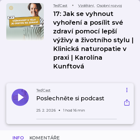
TeďCast
Vzdělání
,
Osobní rozvoj
17: Jak se vyhnout
vyhoření a posílit své
zdraví pomocí lepší
výživy a životního stylu |
Klinická naturopatie v
praxi | Karolína
Kunftová
TeďCast
Poslechněte si podcast
25. 2. 2026
1 hod 16 min
INFO
KOMENTÁŘE