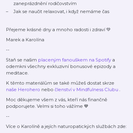
zaneprázdnění rodičovstvím
Jak se naučit relaxovat, i když nemáme čas
Přejeme krásné dny a mnoho radosti i zdraví 💚
Marek a Karolína
--
Staň se našim
⁠⁠⁠⁠placeným fanouškem na Spotify⁠⁠⁠⁠
a
odemkni všechny exkluzivní bonusové epizody a
meditace.
K těmto materiálům se také můžeš dostat skrze
⁠⁠⁠⁠naše Herohero⁠⁠⁠⁠
nebo
⁠⁠⁠⁠členství v Mindfulness Clubu⁠⁠⁠⁠
.
Moc děkujeme všem z vás, kteří nás finančně
podporujete. Velmi si toho vážíme 💙
--
Více o Karolíně a jejích naturopatických službách zde: