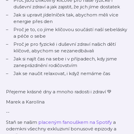
Proč jsou bílkoviny klíčové pro naše fyzické i
duševní zdraví a jak zajistit, že jich jíme dostatek
Jak si upravit jídelníček tak, abychom měli více
energie přes den
Proč je to, co jíme klíčovou součástí naší sebelásky
a péče o sebe
Proč je pro fyzické i duševní zdraví našich dětí
klíčové, abychom se nezanedbávali
Jak si najít čas na sebe i v případech, kdy jsme
zaneprázdnění rodičovstvím
Jak se naučit relaxovat, i když nemáme čas
Přejeme krásné dny a mnoho radosti i zdraví 💚
Marek a Karolína
--
Staň se našim
⁠⁠⁠⁠placeným fanouškem na Spotify⁠⁠⁠⁠
a
odemkni všechny exkluzivní bonusové epizody a