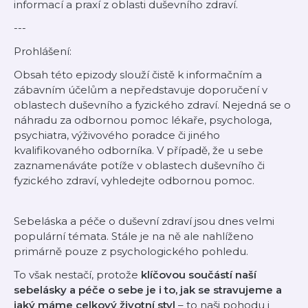
informací a praxí z oblasti duševního zdraví.
---
Prohlášení:
Obsah této epizody slouží čistě k informačním a
zábavním účelům a nepředstavuje doporučení v
oblastech duševního a fyzického zdraví. Nejedná se o
náhradu za odbornou pomoc lékaře, psychologa,
psychiatra, výživového poradce či jiného
kvalifikovaného odborníka. V případě, že u sebe
zaznamenáváte potíže v oblastech duševního či
fyzického zdraví, vyhledejte odbornou pomoc.
Sebeláska a péče o duševní zdraví jsou dnes velmi
populární témata. Stále je na ně ale nahlíženo
primárně pouze z psychologického pohledu.
To však nestačí, protože
klíčovou součástí naší
sebelásky a péče o sebe je i to, jak se stravujeme a
jaký máme celkový životní styl
– to naši pohodu i