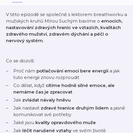
V této epizodě se společně s lektorem breathworku a
mužských kruhů Mírou Suchým bavíme o
emocích,
nastavování zdravých hranic ve vztazích, kvalitách
zdravého mužství, zdravém dýchání a péči o
nervový systém.
Co se dozvíš:
Proč nám
potlačování emocí bere energii
a jak
tuto energii znovu rozproudit
Co dělat, když
cítíme hodně silné emoce, ale
nemáme čas je zpracovat
Jak
zvládat návaly hněvu
Jak nastavit
zdravé hranice druhým lidem
a jasně
komunikovat své potřeby
Jaké jsou
kvality opravdového muže
Jak
léčit narušené vztahy
ve svém životě