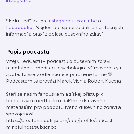
instagramu
.
--
Sleduj TeďCast na
⁠⁠⁠⁠⁠Instagramu⁠⁠⁠⁠⁠
,
⁠⁠⁠⁠⁠YouTube⁠⁠⁠⁠⁠
a
⁠⁠⁠⁠⁠Facebooku⁠⁠⁠⁠⁠
.
Najdeš zde spoustu dalších užitečných
informací a praxí z oblasti duševního zdraví.
Popis podcastu
Vítej v TeďCastu – podcastu o duševním zdraví,
mindfulness, meditaci, psychologii a všímavém stylu
života. To vše v odlehčené a přirozené formě 💛
Podcastem tě provází Marek Vich a Robert Kučera.
Staň se našim fanouškem a získej přístup k
bonusovým meditacím i dalším exkluzivním
materiálům pro podporu tvého duševního zdraví a
spokojenosti:
https://creators.spotify.com/pod/profile/tedcast-
mindfulness/subscribe