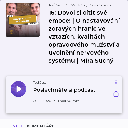
TeďCast
Vzdělání
,
Osobní rozvoj
16: Dovol si cítit své
emoce! | O nastavování
zdravých hranic ve
vztazích, kvalitách
opravdového mužství a
uvolnění nervového
systému | Míra Suchý
TeďCast
Poslechněte si podcast
20. 1. 2026
1 hod 30 min
INFO
KOMENTÁŘE