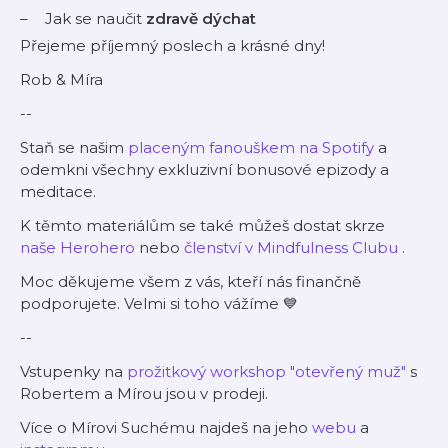
Jak se naučit
zdravě dýchat
Přejeme příjemný poslech a krásné dny!
Rob & Míra
--
Staň se našim
⁠⁠⁠placeným fanouškem na Spotify⁠⁠⁠
a
odemkni všechny exkluzivní bonusové epizody a
meditace.
K těmto materiálům se také můžeš dostat skrze
⁠⁠⁠naše Herohero⁠⁠⁠
nebo
⁠⁠⁠členství v Mindfulness Clubu⁠⁠⁠
.
Moc děkujeme všem z vás, kteří nás finančně
podporujete. Velmi si toho vážíme 💙
--
Vstupenky na
prožitkový workshop "otevřený muž"
s
Robertem a Mírou jsou v prodeji.
Více o Mírovi Suchému najdeš na jeho
webu
a