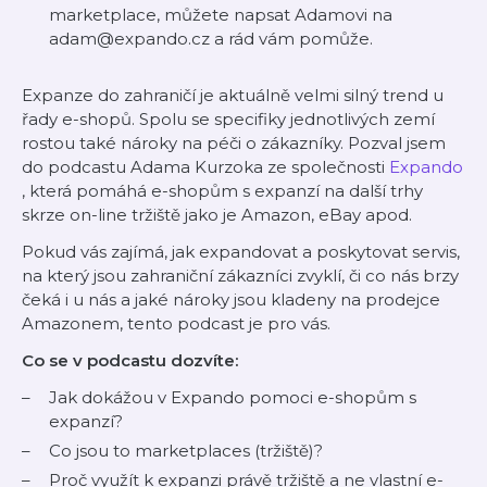
marketplace, můžete napsat Adamovi na
adam@expando.cz a rád vám pomůže.
Expanze do zahraničí je aktuálně velmi silný trend u
řady e-shopů. Spolu se specifiky jednotlivých zemí
rostou také nároky na péči o zákazníky. Pozval jsem
do podcastu Adama Kurzoka ze společnosti
Expando
, která pomáhá e-shopům s expanzí na další trhy
skrze on-line tržiště jako je Amazon, eBay apod.
Pokud vás zajímá, jak expandovat a poskytovat servis,
na který jsou zahraniční zákazníci zvyklí, či co nás brzy
čeká i u nás a jaké nároky jsou kladeny na prodejce
Amazonem, tento podcast je pro vás.
Co se v podcastu dozvíte:
Jak dokážou v Expando pomoci e-shopům s
expanzí?
Co jsou to marketplaces (tržiště)?
Proč využít k expanzi právě tržiště a ne vlastní e-