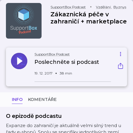
SupportBox Podcast
Vzdělání
,
Byznys
Zákaznická péče v
zahraničí + marketplace
SupportBox Podcast
Poslechněte si podcast
19. 12. 2017
38 min
INFO
KOMENTÁŘE
O epizodě podcastu
Expanze do zahraničí je aktuálně velmi silný trend u
řady e-shopů. Spolu se specifiky jednotlivých zemí