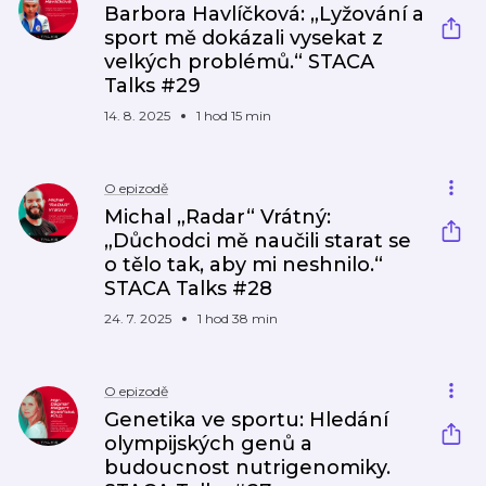
Barbora Havlíčková: „Lyžování a
sport mě dokázali vysekat z
velkých problémů.“ STACA
Talks #29
14. 8. 2025
1 hod 15 min
O epizodě
Michal „Radar“ Vrátný:
„Důchodci mě naučili starat se
o tělo tak, aby mi neshnilo.“
STACA Talks #28
24. 7. 2025
1 hod 38 min
O epizodě
Genetika ve sportu: Hledání
olympijských genů a
budoucnost nutrigenomiky.