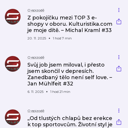
O epizodě
Z pokojíčku mezi TOP 3 e-
shopy v oboru. Kulturistika.com
je moje dítě. – Michal Kraml #33
20. 11. 2025
1 hod 7 min
O epizodě
Svůj job jsem miloval, i přesto
jsem skončil v depresích.
Zanedbaný tělo není self love. –
Jan Mühlfeit #32
6. 11. 2025
1 hod 21 min
O epizodě
„Od tlustých chlapů bez erekce
k top sportovcům. Životní styl je