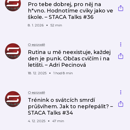
Pro tebe dobrej, pro něj na
h*vno. Hodnotíme cviky jako ve
škole. – STACA Talks #36
8. 1. 2026
52 min
O epizodě
Rutina u mě neexistuje, každej
den je punk. Občas cvičím i na
letišti. – Adri Pecinová
18. 12. 2025
1 hod 8 min
O epizodě
Trénink o svátcích smrdí
průšvihem. Jak to nepřepálit? –
STACA Talks #34
4. 12. 2025
47 min