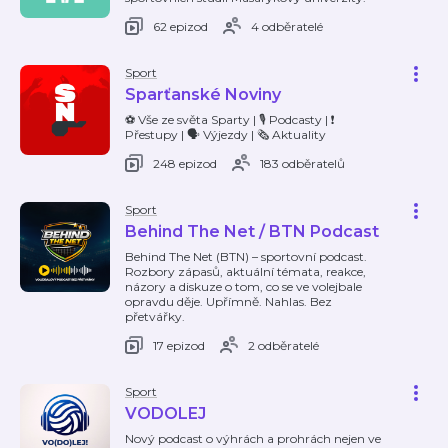
62 epizod
4 odběratelé
Sport
Sparťanské Noviny
⚽️ Vše ze světa Sparty | 🎙️ Podcasty | ❗️
Přestupy | 🗣️ Výjezdy | 🗞️ Aktuality
248 epizod
183 odběratelů
Sport
Behind The Net / BTN Podcast
Behind The Net (BTN) – sportovní podcast.
Rozbory zápasů, aktuální témata, reakce,
názory a diskuze o tom, co se ve volejbale
opravdu děje. Upřímně. Nahlas. Bez
přetvářky.
17 epizod
2 odběratelé
Sport
VODOLEJ
Nový podcast o výhrách a prohrách nejen ve