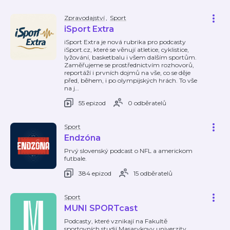
Zpravodajství
,
Sport
iSport Extra
iSport Extra je nová rubrika pro podcasty
iSport.cz, které se věnují atletice, cyklistice,
lyžování, basketbalu i všem dalším sportům.
Zaměřujeme se prostřednictvím rozhovorů,
reportáží i prvních dojmů na vše, co se děje
před, během, i po olympijských hrách. To vše
na j
…
55 epizod
0 odběratelů
Sport
Endzóna
Prvý slovenský podcast o NFL a americkom
futbale.
384 epizod
15 odběratelů
Sport
MUNI SPORTcast
Podcasty, které vznikají na Fakultě
sportovních studií Masarykovy univerzity.