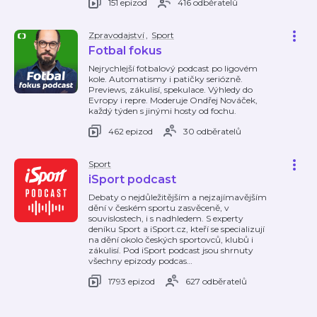
151 epizod
416 odběratelů
Zpravodajství
,
Sport
Fotbal fokus
Nejrychlejší fotbalový podcast po ligovém
kole. Automatismy i patičky seriózně.
Previews, zákulisí, spekulace. Výhledy do
Evropy i repre. Moderuje Ondřej Nováček,
každý týden s jinými hosty od fochu.
462 epizod
30 odběratelů
Sport
iSport podcast
Debaty o nejdůležitějším a nejzajímavějším
dění v českém sportu zasvěceně, v
souvislostech, i s nadhledem. S experty
deníku Sport a iSport.cz, kteří se specializují
na dění okolo českých sportovců, klubů i
zákulisí. Pod iSport podcast jsou shrnuty
všechny epizody podcas
…
1793 epizod
627 odběratelů