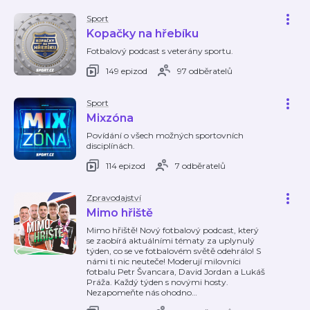
Sport
Kopačky na hřebíku
Fotbalový podcast s veterány sportu.
149 epizod
97 odběratelů
Sport
Mixzóna
Povídání o všech možných sportovních
disciplínách.
114 epizod
7 odběratelů
Zpravodajství
Mimo hřiště
Mimo hřiště! Nový fotbalový podcast, který
se zaobírá aktuálními tématy za uplynulý
týden, co se ve fotbalovém světě odehrálo! S
námi ti nic neuteče! Moderují milovníci
fotbalu Petr Švancara, David Jordan a Lukáš
Práža. Každý týden s novými hosty.
Nezapomeňte nás ohodno
…