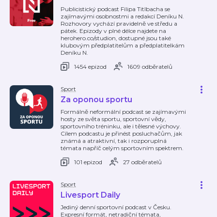
Publicistický podcast Filipa Titlbacha se
zajímavými osobnostmi a redakcí Deníku N.
Rozhovory vychází pravidelně ve středu a
pátek. Epizody v plné délce najdete na
herohero.co/studion, dostupné jsou také
klubovým předplatitelům a předplatitelkám
Deníku N.
1454 epizod
1609 odběratelů
Sport
Za oponou sportu
Formálně neformální podcast se zajímavými
hosty ze světa sportu, sportovní vědy,
sportovního tréninku, ale i tělesné výchovy.
Cílem podcastu je přinést posluchačům, jak
známá a atraktivní, tak i rozporuplná
témata napříč celým sportovním spektrem.
101 epizod
27 odběratelů
Sport
Livesport Daily
Jediný denní sportovní podcast v Česku.
Expresní formát, netradiční témata,