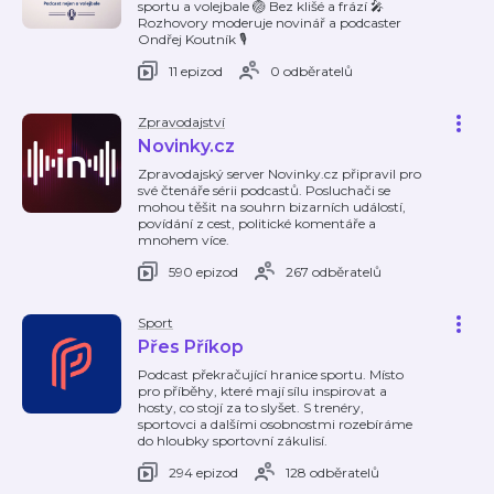
sportu a volejbale 🏐 Bez klišé a frází 🎤
Rozhovory moderuje novinář a podcaster
Ondřej Koutník 🎙️
11 epizod
0 odběratelů
Zpravodajství
Novinky.cz
Zpravodajský server Novinky.cz připravil pro
své čtenáře sérii podcastů. Posluchači se
mohou těšit na souhrn bizarních událostí,
povídání z cest, politické komentáře a
mnohem více.
590 epizod
267 odběratelů
Sport
Přes Příkop
Podcast překračující hranice sportu. Místo
pro příběhy, které mají sílu inspirovat a
hosty, co stojí za to slyšet. S trenéry,
sportovci a dalšími osobnostmi rozebíráme
do hloubky sportovní zákulisí.
294 epizod
128 odběratelů