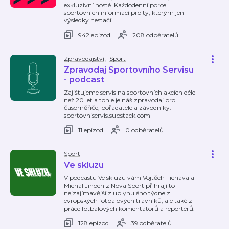
exkluzivní hosté. Každodenní porce
sportovních informací pro ty, kterým jen
výsledky nestačí.
942 epizod
208 odběratelů
Zpravodajství
,
Sport
Zpravodaj Sportovního Servisu
- podcast
Zajištujeme servis na sportovních akcích déle
než 20 let a tohle je náš zpravodaj pro
časoměřiče, pořadatele a závodníky.
sportovniservis.substack.com
11 epizod
0 odběratelů
Sport
Ve skluzu
V podcastu Ve skluzu vám Vojtěch Tichava a
Michal Jinoch z Nova Sport přihrají to
nejzajímavější z uplynulého týdne z
evropských fotbalových trávníků, ale také z
práce fotbalových komentátorů a reportérů.
128 epizod
39 odběratelů