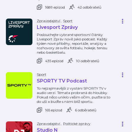
1689 epizod
42 odběratelů
Zpravodajství
,
Sport
Livesport Zprávy
Poslouchejte vybrané sportovní články
Livesport Zpráv nově jako podcast. Každý
týden nové příběhy, reportáže, analýzy a
rozhovory ze světa fotbalu, hokeje, tenisu
nebo basketbalu.
435 epizod
10 odběratelů
Sport
SPORTY TV Podcast
To nejzajímavější z vysíláni SPORTY TV v
audio verzi. Témata probraná do hloubky.
Pokud něco uniklo vašim očím, pusťte si to
do uší a buďte s námi blíž sportu.
165 epizod
6 odběratelů
Zpravodajství
,
Politické zprávy
Studio N