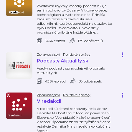
Zvedavosť (bývalý Vedecký podcast n2) je
seriál rozhovorov Zuzany Vitkovej o vede,
technológiách a svete okolo nás. Prináša
zrozumiteľné a pútavé diskusie s
odborníkmi, ktoré odpovedajú na otázky, čo
hýbu našou zvedavosťou. Nové diely
vychádzajú približne každé týždne.
…
1464 epizod
189 odběratelů
Zpravodajství
,
Politické zprávy
Podcasty Aktuality.sk
Všetky podcasty spravodajského portálu
Aktuality.sk
4367 epizod
68 odběratelů
Zpravodajství
,
Politické zprávy
V redakcii
V redakcii sú denné rozhovory redaktorov
Denníka N s hosťami o tom, čo práve mení
Slovensko. Vychádzajú každý pracovný deň,
v sobotu špeciálne zhrnutie týždňa s členmi
redakcie Denníka N a v nedeľu ako kultúrny
špeciál.