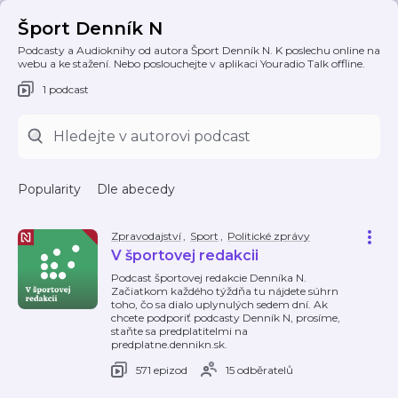
Šport Denník N
Podcasty a Audioknihy od autora Šport Denník N. K poslechu online na
webu a ke stažení. Nebo poslouchejte v aplikaci Youradio Talk offline.
1 podcast
Popularity
Dle abecedy
Zpravodajství
,
Sport
,
Politické zprávy
V športovej redakcii
Podcast športovej redakcie Denníka N.
Začiatkom každého týždňa tu nájdete súhrn
toho, čo sa dialo uplynulých sedem dní. Ak
chcete podporiť podcasty Denník N, prosíme,
staňte sa predplatitelmi na
predplatne.dennikn.sk.
571 epizod
15 odběratelů