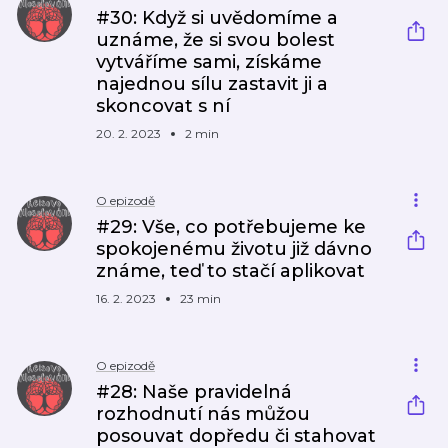
#30: Když si uvědomíme a
uznáme, že si svou bolest
vytváříme sami, získáme
najednou sílu zastavit ji a
skoncovat s ní
20. 2. 2023
2 min
O epizodě
#29: Vše, co potřebujeme ke
spokojenému životu již dávno
známe, teď to stačí aplikovat
16. 2. 2023
23 min
O epizodě
#28: Naše pravidelná
rozhodnutí nás můžou
posouvat dopředu či stahovat