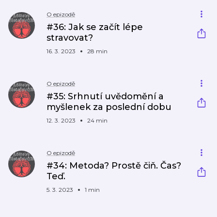
O epizodě
#36: Jak se začít lépe
stravovat?
16. 3. 2023
28 min
O epizodě
#35: Srhnutí uvědomění a
myšlenek za poslední dobu
12. 3. 2023
24 min
O epizodě
#34: Metoda? Prostě čiň. Čas?
Teď.
5. 3. 2023
1 min