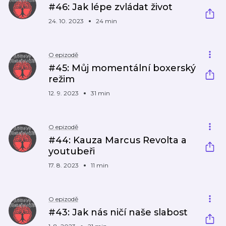
#46: Jak lépe zvládat život
24. 10. 2023
24 min
O epizodě
#45: Můj momentální boxerský
režim
12. 9. 2023
31 min
O epizodě
#44: Kauza Marcus Revolta a
youtubeři
17. 8. 2023
11 min
O epizodě
#43: Jak nás ničí naše slabost