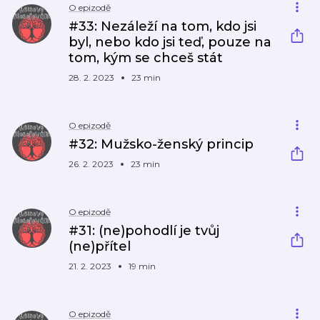
O epizodě
#33: Nezáleží na tom, kdo jsi
byl, nebo kdo jsi teď, pouze na
tom, kým se chceš stát
28. 2. 2023
23 min
O epizodě
#32: Mužsko-ženský princip
26. 2. 2023
23 min
O epizodě
#31: (ne)pohodlí je tvůj
(ne)přítel
21. 2. 2023
19 min
O epizodě