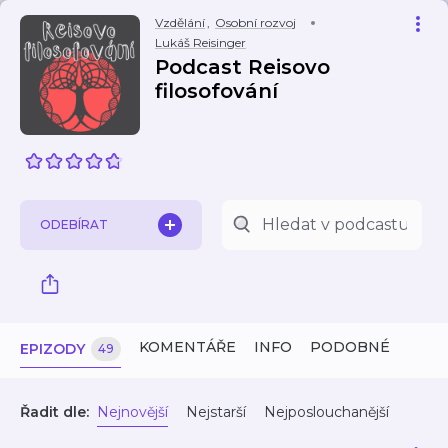
Vzdělání
,
Osobní rozvoj
Lukáš Reisinger
Podcast Reisovo
filosofování
ODEBÍRAT
KOMENTÁŘE
INFO
PODOBNÉ
EPIZODY
49
Řadit dle:
Nejnovější
Nejstarší
Nejposlouchanější