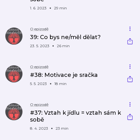
1. 6. 2023
29 min
O epizodě
39: Co bys ne/měl dělat?
23. 5. 2023
26 min
O epizodě
#38: Motivace je sračka
5. 5. 2023
18 min
O epizodě
#37: Vztah k jídlu = vztah sám k
sobě
8. 4. 2023
23 min