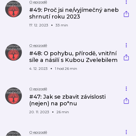
O epizodě
#49: Proč jsi ne/vyjímečný aneb
shrnutí roku 2023
17. 12. 2023
33 min
O epizodě
#48: O pohybu, přírodě, vnitřní
síle a násilí s Kubou Zvelebilem
4. 12. 2023
1 hod 26 min
O epizodě
#47: Jak se zbavit závislosti
(nejen) na po*nu
20. 11. 2023
26 min
O epizodě