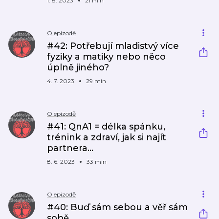
1. 8. 2023
21 min
O epizodě
#42: Potřebují mladistvý více
fyziky a matiky nebo něco
úplně jiného?
4. 7. 2023
29 min
O epizodě
#41: QnA1 = délka spánku,
trénink a zdraví, jak si najít
partnera...
8. 6. 2023
33 min
O epizodě
#40: Buď sám sebou a věř sám
sobě