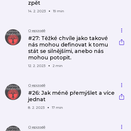
zpět
14. 2. 2023
19 min
O epizodě
#27: Těžké chvíle jako takové
nás mohou definovat k tomu
stát se silnějšími, anebo nás
mohou potopit.
12. 2. 2023
2 min
O epizodě
#26: Jak méně přemýšlet a více
jednat
8. 2. 2023
17 min
O epizodě