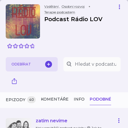
Vzdělání
,
Osobní rozvoj
Terapie podcastem
Podcast Rádio LOV
ODEBÍRAT
KOMENTÁŘE
INFO
PODOBNÉ
EPIZODY
40
zatim nevíme
Nejvysmátější podcast na trhu 😁 Jak to