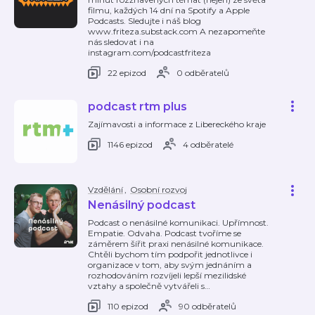
filmu, každých 14 dní na Spotify a Apple
Podcasts. Sledujte i náš blog
www.friteza.substack.com A nezapomeňte
nás sledovat i na
instagram.com/podcastfriteza
22 epizod
0 odběratelů
podcast rtm plus
Zajímavosti a informace z Libereckého kraje
1146 epizod
4 odběratelé
Vzdělání
,
Osobní rozvoj
Nenásilný podcast
Podcast o nenásilné komunikaci. Upřímnost.
Empatie. Odvaha. Podcast tvoříme se
záměrem šířit praxi nenásilné komunikace.
Chtěli bychom tím podpořit jednotlivce i
organizace v tom, aby svým jednáním a
rozhodováním rozvíjeli lepší mezilidské
vztahy a společně vytvářeli s
…
110 epizod
90 odběratelů