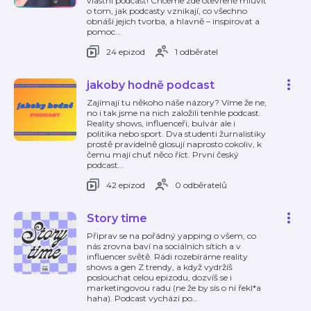
vlastní podcast! Chceme zde otevřeně mluvit
o tom, jak podcasty vznikají, co všechno
obnáší jejich tvorba, a hlavně – inspirovat a
pomoc
…
24 epizod
1 odběratel
jakoby hodně podcast
Zajímají tu někoho náše názory? Víme že ne,
no i tak jsme na nich založili tenhle podcast.
Reality shows, influenceři, bulvár ale i
politika nebo sport. Dva studenti žurnalistiky
prostě pravidelně glosují naprosto cokoliv, k
čemu mají chuť něco říct. První český
podcast
…
42 epizod
0 odběratelů
Story time
Připrav se na pořádný yapping o všem, co
nás zrovna baví na sociálních sítích a v
influencer světě. Rádi rozebíráme reality
shows a gen Z trendy, a když vydržíš
poslouchat celou epizodu, dozvíš se i
marketingovou radu (ne že by sis o ní řekl*a
haha). Podcast vychází po
…