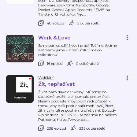
dost. IT/C, socnety, bezpečnost, aplikace,
hardware, soukromí. Na Spotify, Google,
Pocket Castss i Apple Podcasts. "Živě" na
Twitteru @rychlofky. Ned
…
48 epizod
5 odběratelů
Work & Love
Jsme pár, co sdílí život i práci. Točíme, fotíme
a streamujeme – a teď i mluvíme do
mikrofonu.
16 epizod
0 odběratelů
Vzdělání
Žít, nepřežívat
Život nám dává dar volby. Můžeme ho
skutečně prožít, ale i pomalu proumírat.
Naším podcastem bychom rádi přispěli k
tomu, aby naši posluchači mohli svůj život
žít a vyhnuli se pouhému přežívání. Epizody
v plné délce i s BONUSEM zdarma na našem
Patreonu: https://www.pat
…
238 epizod
235 odběratelů