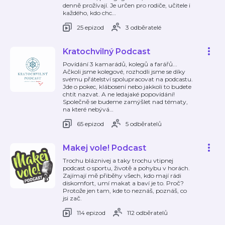
denně prožívají. Je určen pro rodiče, učitele i
každého, kdo chc
…
25 epizod
3 odběratelé
Kratochvilný Podcast
Povídání 3 kamarádů, kolegů a farářů...
Ačkoli jsme kolegové, rozhodli jsme se díky
svému přátelství spolupracovat na podcastu.
Jde o pokec, klábosení nebo jakkoli to budete
chtít nazvat. A ne ledajaké popovídání!
Společně se budeme zamýšlet nad tématy,
na které nebývá
…
65 epizod
5 odběratelů
Makej vole! Podcast
Trochu bláznivej a taky trochu vtipnej
podcast o sportu, životě a pohybu v horách.
Zajímají mě přiběhy všech, kdo mají rádi
diskomfort, umí makat a baví je to. Proč?
Protože jen tam, kde to neznáš, poznáš, co
jsi zač.
114 epizod
112 odběratelů