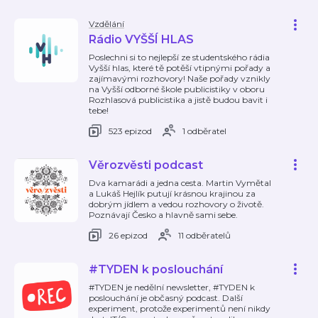
Vzdělání
Rádio VYŠŠÍ HLAS
Poslechni si to nejlepší ze studentského rádia
Vyšší hlas, které tě potěší vtipnými pořady a
zajímavými rozhovory! Naše pořady vznikly
na Vyšší odborné škole publicistiky v oboru
Rozhlasová publicistika a jistě budou bavit i
tebe!
523 epizod
1 odběratel
Věrozvěsti podcast
Dva kamarádi a jedna cesta. Martin Vymětal
a Lukáš Hejlík putují krásnou krajinou za
dobrým jídlem a vedou rozhovory o životě.
Poznávají Česko a hlavně sami sebe.
26 epizod
11 odběratelů
#TYDEN k poslouchání
#TYDEN je nedělní newsletter, #TYDEN k
poslouchání je občasný podcast. Další
experiment, protože experimentů není nikdy