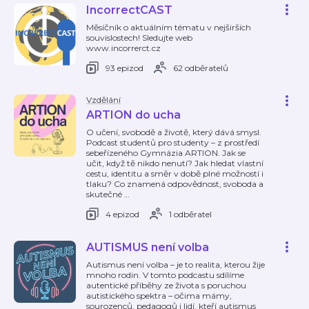
IncorrectCAST
Měsíčník o aktuálním tématu v nejširších
souvislostech! Sledujte web
www.incorrerct.cz
93 epizod
62 odběratelů
Vzdělání
ARTION do ucha
O učení, svobodě a životě, který dává smysl.
Podcast studentů pro studenty – z prostředí
sebeřízeného Gymnázia ARTION. Jak se
učit, když tě nikdo nenutí? Jak hledat vlastní
cestu, identitu a směr v době plné možností i
tlaku? Co znamená odpovědnost, svoboda a
skutečné
…
4 epizod
1 odběratel
AUTISMUS není volba
Autismus není volba – je to realita, kterou žije
mnoho rodin. V tomto podcastu sdílíme
autentické příběhy ze života s poruchou
autistického spektra – očima mámy,
sourozenců, pedagogů i lidí, kteří autismus