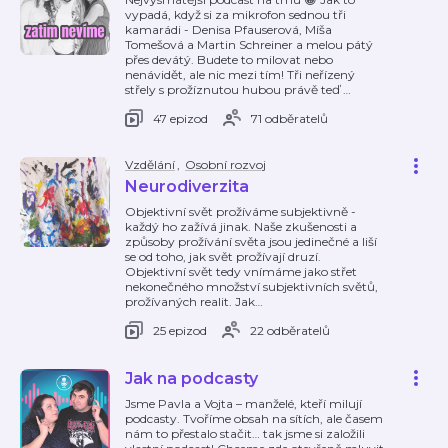
vypadá, když si za mikrofon sednou tři
kamarádi - Denisa Pfauserová, Míša
Tomešová a Martin Schreiner a melou pátý
přes devátý. Budete to milovat nebo
nenávidět, ale nic mezi tím! Tři neřízený
střely s prožíznutou hubou právě teď
…
47 epizod
71 odběratelů
Vzdělání
,
Osobní rozvoj
Neurodiverzita
Objektivní svět prožíváme subjektivně -
každý ho zažívá jinak. Naše zkušenosti a
způsoby prožívání světa jsou jedinečné a liší
se od toho, jak svět prožívají druzí.
Objektivní svět tedy vnímáme jako střet
nekonečného množství subjektivních světů,
prožívaných realit. Jak
…
25 epizod
22 odběratelů
Jak na podcasty
Jsme Pavla a Vojta – manželé, kteří milují
podcasty. Tvoříme obsah na sítích, ale časem
nám to přestalo stačit… tak jsme si založili