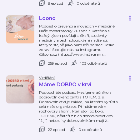
8 epizod
0 odběratelů
Loono
Podcast o prevenci a inovacích v medicíně.
Naše moderátorky Zuzana a Kateřina si
každý týden povídají s lékaři, studenty
medicíny a technologickými nadšenci,
kterým stejně jako nám leží na srdci lidské
zdraví. Sledujte nás na instagramu
@loonocz (https://www.instagram.
…
259 epizod
103 odběratelů
Vzdělání
Máme DOBRO v krvi
Posloucháte podcast Mezigeneračního a
dobrovolnického centra TOTEM, z. s.
Dobrovolnictví je základ, na kterém vyrůstá
celá naše organizace. Přinášíme vám
rozhovory s lidmi, kteří stojí po boku
TOTEMu, někteří z nich dobrovolnictvím
"žijí", nebo diky dobrovolníkům mají ž
…
22 epizod
0 odběratelů