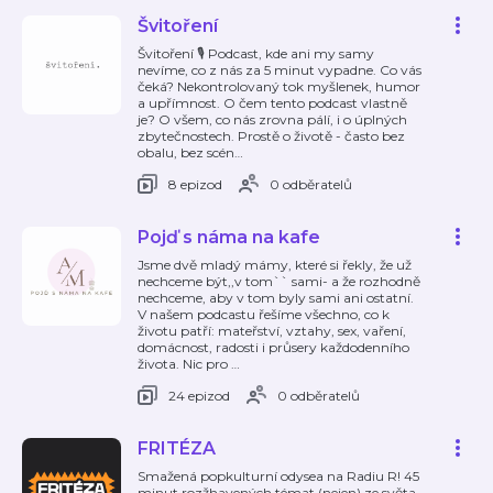
Švitoření
Švitoření 🎙️ Podcast, kde ani my samy
nevíme, co z nás za 5 minut vypadne. Co vás
čeká? Nekontrolovaný tok myšlenek, humor
a upřímnost. O čem tento podcast vlastně
je? O všem, co nás zrovna pálí, i o úplných
zbytečnostech. Prostě o životě - často bez
obalu, bez scén
…
8 epizod
0 odběratelů
Pojď s náma na kafe
Jsme dvě mladý mámy, které si řekly, že už
nechceme být,,v tom`` sami- a že rozhodně
nechceme, aby v tom byly sami ani ostatní.
V našem podcastu řešíme všechno, co k
životu patří: mateřství, vztahy, sex, vaření,
domácnost, radosti i průsery každodenního
života. Nic pro
…
24 epizod
0 odběratelů
FRITÉZA
Smažená popkulturní odysea na Radiu R! 45
minut rozžhavených témat (nejen) ze světa