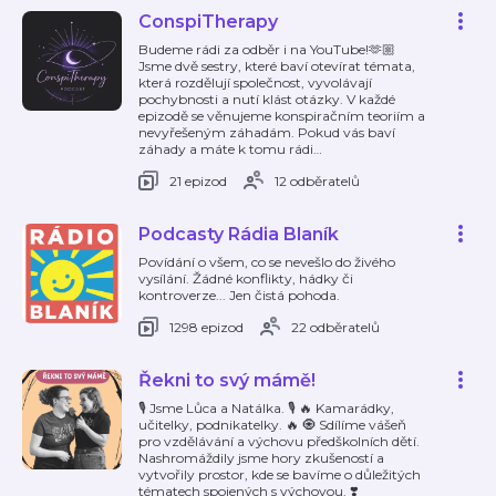
ConspiTherapy
Budeme rádi za odběr i na YouTube!🫶🏼
Jsme dvě sestry, které baví otevírat témata,
která rozdělují společnost, vyvolávají
pochybnosti a nutí klást otázky. V každé
epizodě se věnujeme konspiračním teoriím a
nevyřešeným záhadám. Pokud vás baví
záhady a máte k tomu rádi
…
21 epizod
12 odběratelů
Podcasty Rádia Blaník
Povídání o všem, co se nevešlo do živého
vysílání. Žádné konflikty, hádky či
kontroverze... Jen čistá pohoda.
1298 epizod
22 odběratelů
Řekni to svý mámě!
🎙️ Jsme Lůca a Natálka. 🎙️ 🔥 Kamarádky,
učitelky, podnikatelky. 🔥 🧿 Sdílíme vášeň
pro vzdělávání a výchovu předškolních dětí.
Nashromáždily jsme hory zkušeností a
vytvořily prostor, kde se bavíme o důležitých
tématech spojených s výchovou. ❣️