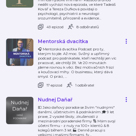
neděli vychází nová epizoda, ve které Tadeáš
Kovář a Tereza Dufková povídají o
psychologii, psychiatrii a neurologii
srozumitelně, přirozeně a evidence
…
49 epizod
8 odběratelů
Mentorská dvacítka
🎧 Mentorská dvacítka Podcast pro ty,
kterým to jde. Až moc. Svižný a upřímný
podcast pro podnikatele, kteří nechtějí jen víc
pracovat, ale chtějí žít. Ve 20 minutách
jdeme rovnou k věci. Bez motivačních frází
a koučovací mlhy. O businessu, který dává
smysl. O práci,
…
17 epizod
1 odběratel
Nudnej Daňař
💵 Jako daňový poradce se živím "nudnými"
daněmi, účetnictvím & podnikáním 🎓 9 let
praxe, 2 vysoké školy, zkušenosti z
mezinárodní poradenské firmy 🔢 Mám svojí
účetní firmu - z nuly na 100+ klientů & 8
kolegů během 3 let 🏭 Denně pracuji s
velkými i malými firmami, fy
…