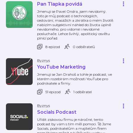
Pan Tlapka povídá
Jmenuji se Pavel Ondra, jsem nevidomý.
toto je můj podcast o technologiích,
cestování, masážích a zkrátka o mém životě.
nabízím subjektivní náhled do života úplně
nevidomého, pro vidomé i nevidomé
posluchače. Lehce švihlý, apolitický osvětu
plnící pořad.
8 epizod
0 odběratelů
Byznys
YouTube Marketing
Jmenuji se Jan Drahoš a tohle je podcast, ve
kterém rozebírám možnosti YouTube pro
podnikatele a firmy.
51 epizod
1 odběratel
Byznys
Socials Podcast
Uřídit ziskovou firmu je náročné, tento
podcast by vám s tím měl pomoci. 🚀 Jsme
Socials, podnikatelům a majitelům firem
pomáháme měnit návštěvníky webu v