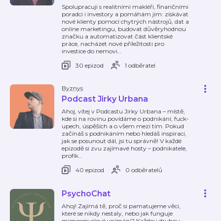
Spolupracuji s realitními makléři, finančními
poradci i investory a pomáhám jim: získávat
nové klienty pomocí chytrých nástrojů, dat a
online marketingu, budovat důvěryhodnou
značku a automatizovat část klientské
práce, nacházet nové příležitosti pro
investice do nemovi
…
30 epizod
1 odběratel
Byznys
Podcast Jirky Urbana
Ahoj, vítej v Podcastu Jirky Urbana – místě,
kde si na rovinu povídáme o podnikání, fuck-
upech, úspěších a o všem mezi tím. Pokud
začínáš s podnikáním nebo hledáš inspiraci,
jak se posunout dál, jsi tu správně! V každé
epizodě si zvu zajímavé hosty – podnikatele,
profík
…
40 epizod
0 odběratelů
PsychoChat
Ahoj! Zajímá tě, proč si pamatujeme věci,
které se nikdy nestaly, nebo jak funguje
mimosmyslové vnímání? Každou druhou