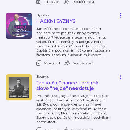
41 epizod
0 odběratelů
Byznys
HACKNI BYZNYS
Jan Měšťánek Podnikáte, s podnikáním
začínáte nebo jste již zkušený byznys
matador? Vedete sami sebe, malou firmu,
velkou firmu, menší tým kolegů a nebo
rozsáhlou strukturu? Hledáte balanc mezi
úspěšným podnikáním, výkonem, osobním
životem, zdravím, duchovním životem,
…
95 epizod
6 odběratelů
Byznys
Jan Kuča Finance - pro mě
slovo "nejde" neexistuje
Pro mě slovo „nejde“ neexistuje je podcast o
skutečných životních cestách skutečných
lidí. Zvu si do něj své klienty a zajímavé
osobnosti, se kterými otevřeně mluvíme o
rozhodnutích, která formovala jejich život.
Bavíme se o penězích, investicích, podnikání,
nemovitost
…