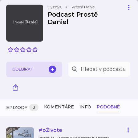
Byznys
Prostě Daniel
Podcast Prostě
Daniel
ODEBÍRAT
KOMENTÁŘE
INFO
PODOBNÉ
EPIZODY
3
#oŽivote
Volám sa Daniela a vo svojom blogcaste