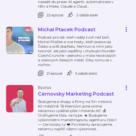
nasadit do praxe: AI agenti, automatizace v
n8n a Make, Claude a Claud
…
22 epizod
2 odběratelé
Michal Ptacek Podcast
Podcast pro lidi, kteří raději tvoří než boří.
Michal Ptáček si zve hosty, kteří posouvají
Česko a svět dopředu. Nemluví si nimi jako
novinář, ale jako úspěšný i chybující founder
CzechCrunche – jednoho z mála nezávislých
a ziskových českých médií. Díky tomu se v
rozhov
…
21 epizod
5 odběratelů
Byznys
Cernovsky Marketing Podcast
Škálujeme e-shopy a firmy na 10+ milionů
Kč měsíčně. 🚀 Klientům jsme online
reklamou vydělali přes 1 miliardu Kč. 💰
Ověřujeme čísla, ne hype. 🔥 Budujeme
výkonnostní marketingovou agenturu číslo 1
— Cernovsky.cz ❤️ Pro klienty spravujeme
reklamu napříč všemi výkonnost
…