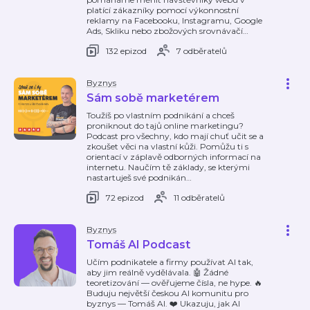
platící zákazníky pomocí výkonnostní
reklamy na Facebooku, Instagramu, Google
Ads, Skliku nebo zbožových srovnávačí
…
132 epizod
7 odběratelů
Byznys
Sám sobě marketérem
Toužíš po vlastním podnikání a chceš
proniknout do tajů online marketingu?
Podcast pro všechny, kdo mají chuť učit se a
zkoušet věci na vlastní kůži. Pomůžu ti s
orientací v záplavě odborných informací na
internetu. Naučím tě základy, se kterými
nastartuješ své podnikán
…
72 epizod
11 odběratelů
Byznys
Tomáš AI Podcast
Učím podnikatele a firmy používat AI tak,
aby jim reálně vydělávala. 🤖 Žádné
teoretizování — ověřujeme čísla, ne hype. 🔥
Buduju největší českou AI komunitu pro
byznys — Tomáš AI. ❤️ Ukazuju, jak AI