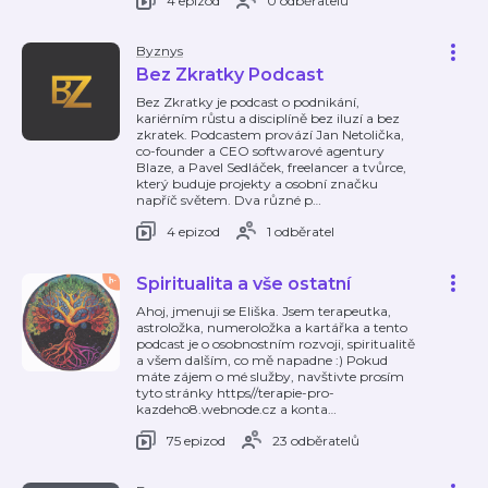
4 epizod
0 odběratelů
Byznys
Bez Zkratky Podcast
Bez Zkratky je podcast o podnikání,
kariérním růstu a disciplíně bez iluzí a bez
zkratek. Podcastem provází Jan Netolička,
co-founder a CEO softwarové agentury
Blaze, a Pavel Sedláček, freelancer a tvůrce,
který buduje projekty a osobní značku
napříč světem. Dva různé p
…
4 epizod
1 odběratel
Spiritualita a vše ostatní
Ahoj, jmenuji se Eliška. Jsem terapeutka,
astroložka, numeroložka a kartářka a tento
podcast je o osobnostním rozvoji, spiritualitě
a všem dalším, co mě napadne :) Pokud
máte zájem o mé služby, navštivte prosím
tyto stránky https//terapie-pro-
kazdeho8.webnode.cz a konta
…
75 epizod
23 odběratelů