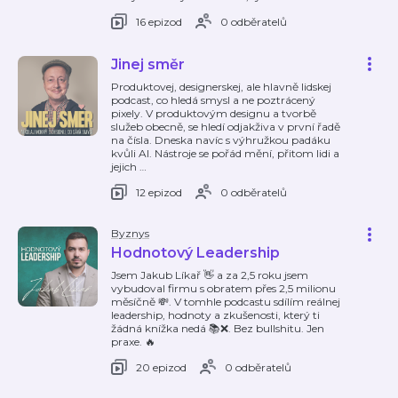
16 epizod
0 odběratelů
Jinej směr
Produktovej, designerskej, ale hlavně lidskej
podcast, co hledá smysl a ne poztrácený
pixely. V produktovým designu a tvorbě
služeb obecně, se hledí odjakživa v první řadě
na čísla. Dneska navíc s výhružkou padáku
kvůli AI. Nástroje se pořád mění, přitom lidi a
jejich
…
12 epizod
0 odběratelů
Byznys
Hodnotový Leadership
Jsem Jakub Líkař 👋 a za 2,5 roku jsem
vybudoval firmu s obratem přes 2,5 milionu
měsíčně 💸. V tomhle podcastu sdílím reálnej
leadership, hodnoty a zkušenosti, který ti
žádná knížka nedá 📚❌. Bez bullshitu. Jen
praxe. 🔥
20 epizod
0 odběratelů