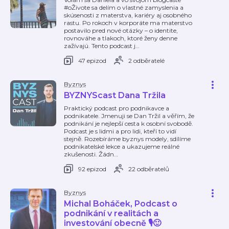
#oŽivote sa delím o vlastné zamyslenia a
skúsenosti z materstva, kariéry aj osobného
rastu. Po rokoch v korporáte ma materstvo
postavilo pred nové otázky – o identite,
rovnováhe a tlakoch, ktoré ženy denne
zažívajú. Tento podcast j
…
47 epizod
2 odběratelé
Byznys
BYZNYScast Dana Tržila
Praktický podcast pro podnikavce a
podnikatele. Jmenuji se Dan Tržil a věřím, že
podnikání je nejlepší cesta k osobní svobodě.
Podcast je s lidmi a pro lidi, kteří to vidí
stejně. Rozebíráme byznys modely, sdílíme
podnikatelské lekce a ukazujeme reálné
zkušenosti. Žádn
…
92 epizod
22 odběratelů
Byznys
Michal Boháček, Podcast o
podnikání v realitách a
investování obecně 🎙️🙂