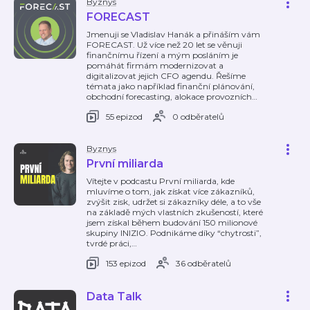
Byznys
FORECAST
Jmenuji se Vladislav Hanák a přináším vám
FORECAST. Už více než 20 let se věnuji
finančnímu řízení a mým posláním je
pomáhát firmám modernizovat a
digitalizovat jejich CFO agendu. Řešíme
témata jako například finanční plánování,
obchodní forecasting, alokace provozních
…
55 epizod
0 odběratelů
Byznys
První miliarda
Vítejte v podcastu První miliarda, kde
mluvíme o tom, jak získat více zákazníků,
zvýšit zisk, udržet si zákazníky déle, a to vše
na základě mých vlastních zkušeností, které
jsem získal během budování 150 milionové
skupiny INIZIO. Podnikáme díky “chytrosti”,
tvrdé práci,
…
153 epizod
36 odběratelů
Data Talk