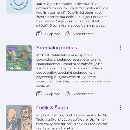
Jak se žije v náhradce, u pěstounů, v
dětském domově? Jak se žije pěstounům a
kdo jim pomáhá? Co přináší dětem do
života hostitelská péče? Jaká jsou pravidla
toho všeho? A je v centru zájmu štěstí
dítěte? O tom všem si povídáme pro vás.
32 epizod
3 odběratelé
Speciální podcast
Podcast Nakladatelství Pasparta o
psychologii, pedagogice a světě kolem.
Nakladatelství Pasparta se zaměřuje na
vydávání odborných publikací z oblastí
pedagogiky, speciální pedagogiky a
psychologie. Vydáváme tituly, které
zájemcům přinášejí informace a know-how
použite
…
27 epizod
3 odběratelé
Fučík & Škuta
Když děti usnou, přichází čas na Apple, AI,
Teslu a zákulisí vývoje software. Upřímné
tech talky bez skriptů, s dávkou rodičovské
reality a herních úletů.