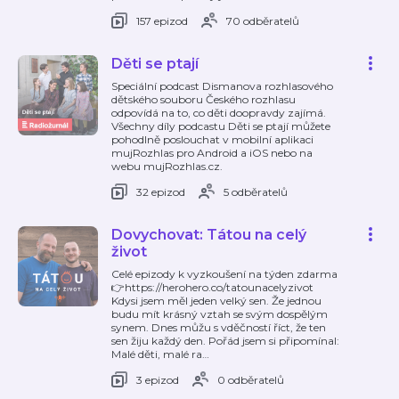
157 epizod
70 odběratelů
Děti se ptají
Speciální podcast Dismanova rozhlasového
dětského souboru Českého rozhlasu
odpovídá na to, co děti doopravdy zajímá.
Všechny díly podcastu Děti se ptají můžete
pohodlně poslouchat v mobilní aplikaci
mujRozhlas pro Android a iOS nebo na
webu mujRozhlas.cz.
32 epizod
5 odběratelů
Dovychovat: Tátou na celý
život
Celé epizody k vyzkoušení na týden zdarma
👉https://herohero.co/tatounacelyzivot
Kdysi jsem měl jeden velký sen. Že jednou
budu mít krásný vztah se svým dospělým
synem. Dnes můžu s vděčností říct, že ten
sen žiju každý den. Pořád jsem si připomínal:
Malé děti, malé ra
…
3 epizod
0 odběratelů