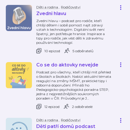
Děti a rodina
,
Rodičovství
Zvedni hlavu
Zvedni hlavu – podcast pro rodiče, kteří
chtějí dětem i sobě pomoct najít zdravý
vztah k technologiím. Digitální svět není
špatný, jen potřebuje hranice. Inspirace a
tipy pro rodiče, jak vést děti k zdravému
používání technologií.
10 epizod
5 odběratelů
Co se do aktovky nevejde
Podcast pro všechny, kteří chtějí mít přehled
o školách a školkách. Nabízí aktuální témata
reagující na změny MŠMT, praktické tipy i
odborná doporučení. Přináší ho
Pedagogicko-psychologická poradna STEP,
jedna z nejprestižnějších soukromých
poraden v ČR. Průvodkyní je J
…
12 epizod
2 odběratelé
Děti a rodina
,
Rodičovství
Děti patří domů podcast