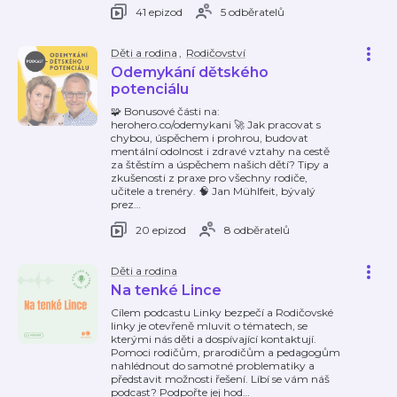
41 epizod
5 odběratelů
Děti a rodina
,
Rodičovství
Odemykání dětského
potenciálu
🧩 Bonusové části na:
herohero.co/odemykani 🚀 Jak pracovat s
chybou, úspěchem i prohrou, budovat
mentální odolnost i zdravé vztahy na cestě
za štěstím a úspěchem našich dětí? Tipy a
zkušenosti z praxe pro všechny rodiče,
učitele a trenéry. 🧠 Jan Mühlfeit, bývalý
prez
…
20 epizod
8 odběratelů
Děti a rodina
Na tenké Lince
Cílem podcastu Linky bezpečí a Rodičovské
linky je otevřeně mluvit o tématech, se
kterými nás děti a dospívající kontaktují.
Pomoci rodičům, prarodičům a pedagogům
nahlédnout do samotné problematiky a
představit možnosti řešení. Líbí se vám náš
podcast? Podpořte jej hod
…