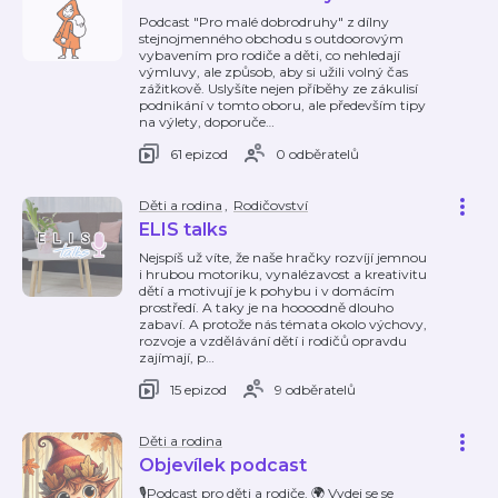
Podcast "Pro malé dobrodruhy" z dílny
stejnojmenného obchodu s outdoorovým
vybavením pro rodiče a děti, co nehledají
výmluvy, ale způsob, aby si užili volný čas
zážitkově. Uslyšíte nejen příběhy ze zákulisí
podnikání v tomto oboru, ale především tipy
na výlety, doporuče
…
61 epizod
0 odběratelů
Děti a rodina
,
Rodičovství
ELIS talks
Nejspíš už víte, že naše hračky rozvíjí jemnou
i hrubou motoriku, vynalézavost a kreativitu
dětí a motivují je k pohybu i v domácím
prostředí. A taky je na hoooodně dlouho
zabaví. A protože nás témata okolo výchovy,
rozvoje a vzdělávání dětí i rodičů opravdu
zajímají, p
…
15 epizod
9 odběratelů
Děti a rodina
Objevílek podcast
🎙Podcast pro děti a rodiče. 🌍 Vydej se se