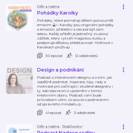
Děti a rodina
Pohádky Karolky
Pohádky, které pomáhají dětem porozumět
emocím 🔮✨ Karolky jsou originální pohádky
o emocích, přátelství a odvaze být sám
sebou. Každý příběh je jedinečný zvukový
zážitek, který vytváří magickou kulisu a
podporuje dětskou představivost. Hrdinové v
Karolkách prožívají
…
30 epizod
12 odběratelů
Design a podnikání
Podcast o interiérovém designu a o tom, jak
úspěšně podnikat. Inspirace, tipy, rady a
motivace pro začínající i zkušené designéry i
ty, kdo teprve sní o uplatnění v tomto
kreativním oboru. Podcast vám bude
průvodcem vším, co souvisí s podnikáním:
od správného mindsetu p
…
41 epizod
3 odběratelé
Děti a rodina
,
Rodičovství
Podcast Nadace rodiny