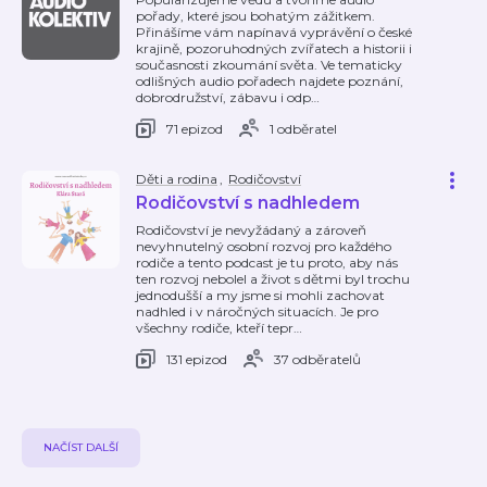
pořady, které jsou bohatým zážitkem.
Přinášíme vám napínavá vyprávění o české
krajině, pozoruhodných zvířatech a historii i
současnosti zkoumání světa. Ve tematicky
odlišných audio pořadech najdete poznání,
dobrodružství, zábavu i odp
…
71 epizod
1 odběratel
Děti a rodina
,
Rodičovství
Rodičovství s nadhledem
Rodičovství je nevyžádaný a zároveň
nevyhnutelný osobní rozvoj pro každého
rodiče a tento podcast je tu proto, aby nás
ten rozvoj nebolel a život s dětmi byl trochu
jednodušší a my jsme si mohli zachovat
nadhled i v náročných situacích. Je pro
všechny rodiče, kteří tepr
…
131 epizod
37 odběratelů
NAČÍST DALŠÍ