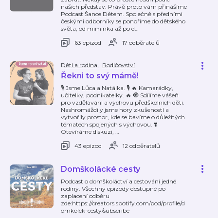
našich představ. Právě proto vám přinášíme
Podcast Šance Dětem. Společně s předními
českými odborníky se ponoříme do dětského
světa, od miminka až po d
…
63 epizod
17 odběratelů
Děti a rodina
,
Rodičovství
Řekni to svý mámě!
🎙️ Jsme Lůca a Natálka. 🎙️ 🔥 Kamarádky,
učitelky, podnikatelky. 🔥 🧿 Sdílíme vášeň
pro vzdělávání a výchovu předškolních dětí.
Nashromáždily jsme hory zkušeností a
vytvořily prostor, kde se bavíme o důležitých
tématech spojených s výchovou. ❣️
Otevíráme diskuzi,
…
43 epizod
12 odběratelů
Domškolácké cesty
Podcast o domškoláctví a cestování jedné
rodiny. Všechny epizody dostupné po
zaplacení odběru
zde:https://creators.spotify.com/pod/profile/d
omkolck-cesty/subscribe