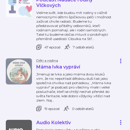
Vlčkových
Vidíme svět, kde budou mít rodiny s vážně
nemocnými dětmi špičkovou péči i možnost
zažívat chvíle radosti. Budeme tu
představovat příběhy odborníků, kteří
rodinám pomáhají, ale i rodin samotných.
Také tu budeme občas mluvit o probíhající
přeměně usedlosti Cibulka na Stř
…
47 epizod
7 odběratelů
Děti a rodina
Máma Ivka vypráví
Jmenuji se Ivka a jako máma dvou kluků
vím, že nic nepohladí dětskou duši tak jako
společná chvilka nad pohádkou. „Máma Ivka
vypráví“ je podcast pro všechny malé i velké
posluchače, kteří se chtějí nechat přenést do
světa fantazie, kde dobro vždycky vítězí nad
zlem. Naj
…
19 epizod
0 odběratelů
Audio Kolektiv
Popularizujeme vědu a tvoříme audio