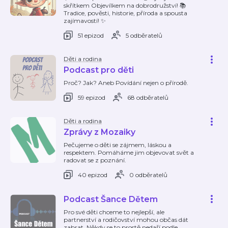
skřítkem Objevílkem na dobrodružství! 📚
Tradice, pověsti, historie, příroda a spousta
zajímavostí! ✨️
51 epizod
5 odběratelů
Děti a rodina
Podcast pro děti
Proč? Jak? Aneb Povídání nejen o přírodě.
59 epizod
68 odběratelů
Děti a rodina
Zprávy z Mozaiky
Pečujeme o děti se zájmem, láskou a
respektem. Pomáháme jim objevovat svět a
radovat se z poznání.
40 epizod
0 odběratelů
Podcast Šance Dětem
Pro své děti chceme to nejlepší, ale
partnerství a rodičovství mohou občas dát
zabrat. Někdy se to prostě nedaří podle