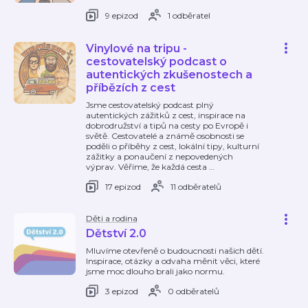
9 epizod
1 odběratel
Vinylové na tripu -
cestovatelský podcast o
autentických zkušenostech a
příbězích z cest
Jsme cestovatelský podcast plný
autentických zážitků z cest, inspirace na
dobrodružství a tipů na cesty po Evropě i
světě. Cestovatelé a známě osobnosti se
poděli o příběhy z cest, lokální tipy, kulturní
zážitky a ponaučení z nepovedených
výprav. Věříme, že každá cesta
…
17 epizod
11 odběratelů
Děti a rodina
Dětství 2.0
Mluvíme otevřeně o budoucnosti našich dětí.
Inspirace, otázky a odvaha měnit věci, které
jsme moc dlouho brali jako normu.
3 epizod
0 odběratelů