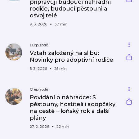
připravují budoucí náhradní
rodiče, budoucí pěstouni a
osvojitelé
9. 3. 2026
37 min
O epizodě
Vztah založený na slibu:
Novinky pro adoptivní rodiče
5. 3. 2026
25 min
O epizodě
Povídání o náhradce: S
pěstouny, hostiteli i adopčáky
na cestě – loňský rok a další
plány
27. 2. 2026
22 min