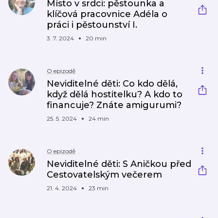
Místo v srdci: pěstounka a
klíčová pracovnice Adéla o
práci i pěstounství I.
3. 7. 2024
20 min
O epizodě
Neviditelné děti: Co kdo dělá,
když dělá hostitelku? A kdo to
financuje? Znáte amigurumi?
25. 5. 2024
24 min
O epizodě
Neviditelné děti: S Aničkou před
Cestovatelským večerem
21. 4. 2024
23 min