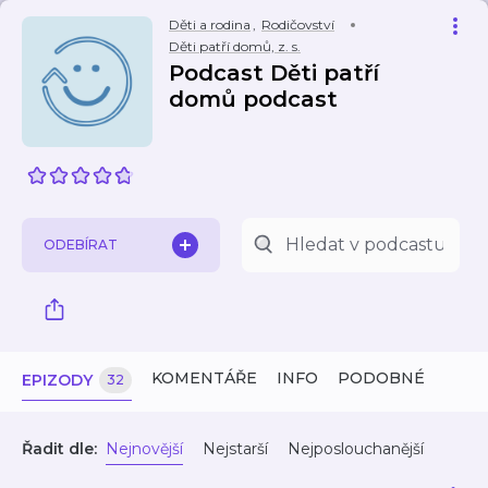
Děti a rodina
,
Rodičovství
Děti patří domů, z. s.
Podcast Děti patří
domů podcast
ODEBÍRAT
KOMENTÁŘE
INFO
PODOBNÉ
EPIZODY
32
Řadit dle:
Nejnovější
Nejstarší
Nejposlouchanější