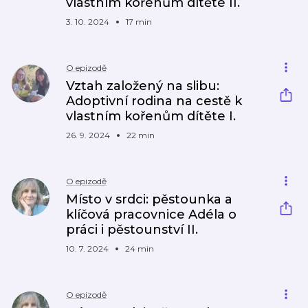
vlastním kořenům dítěte II.
3. 10. 2024
17 min
O epizodě
Vztah založený na slibu:
Adoptivní rodina na cestě k
vlastním kořenům dítěte I.
26. 9. 2024
22 min
O epizodě
Místo v srdci: pěstounka a
klíčová pracovnice Adéla o
práci i pěstounství II.
10. 7. 2024
24 min
O epizodě