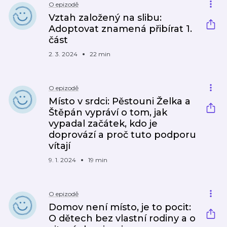
O epizodě
Vztah založený na slibu:
Adoptovat znamená přibírat 1.
část
2. 3. 2024
22 min
O epizodě
Místo v srdci: Pěstouni Želka a
Štěpán vypráví o tom, jak
vypadal začátek, kdo je
doprovází a proč tuto podporu
vítají
9. 1. 2024
19 min
O epizodě
Domov není místo, je to pocit:
O dětech bez vlastní rodiny a o