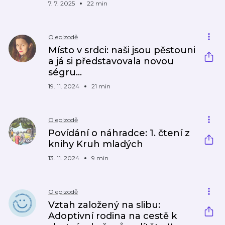
7. 7. 2025
22 min
O epizodě
Místo v srdci: naši jsou pěstouni
a já si představovala novou
ségru…
19. 11. 2024
21 min
O epizodě
Povídání o náhradce: 1. čtení z
knihy Kruh mladých
13. 11. 2024
9 min
O epizodě
Vztah založený na slibu:
Adoptivní rodina na cestě k