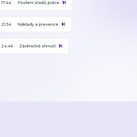
17:44
Posílení úřadů práce
21:34
Náklady a prevence
24:46
Závěrečné shrnutí