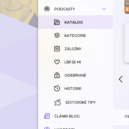
PODCASTY
KATALOG
KOUPENÉ
KATALOG
KATEGORIE
KATEGORIE
ZÁLOŽKY
ZÁLOŽKY
HISTORIE
LÍBÍ SE MI
ODEBÍRANÉ
HISTORIE
EDITORSKÉ TIPY
I
ČLÁNKY BLOG