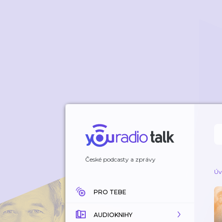
České podcasty a zprávy
Úv
PRO TEBE
AUDIOKNIHY