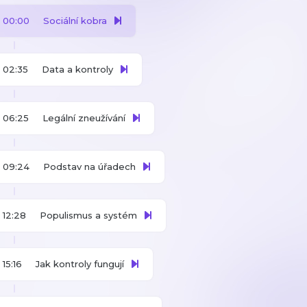
00:00
Sociální kobra
02:35
Data a kontroly
06:25
Legální zneužívání
09:24
Podstav na úřadech
12:28
Populismus a systém
15:16
Jak kontroly fungují