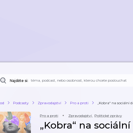
Najděte si:
od
Podcasty
Zpravodajství
Pro a proti
„Kobra“ na sociální 
Pro a proti
Zpravodajství
,
Politické zprávy
„Kobra“ na sociáln