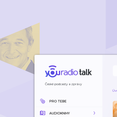
České podcasty a zprávy
Úv
PRO TEBE
AUDIOKNIHY