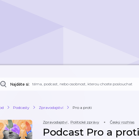
Najděte si:
od
Podcasty
Zpravodajství
Pro a proti
Zpravodajství
,
Politické zprávy
Český rozhlas
Podcast Pro a prot