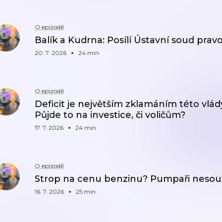
O epizodě
Balík a Kudrna: Posílí Ústavní soud pra
20. 7. 2026
24 min
O epizodě
Deficit je největším zklamáním této vlády
Půjde to na investice, či voličům?
17. 7. 2026
24 min
O epizodě
Strop na cenu benzinu? Pumpaři nesouhl
16. 7. 2026
25 min