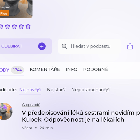
ODEBÍRAT
KOMENTÁŘE
INFO
PODOBNÉ
ZODY
1744
dit dle:
Nejnovější
Nejstarší
Nejposlouchanější
O epizodě
V předepisování léků sestrami nevidím 
Kubek: Odpovědnost je na lékařích
Včera
24 min