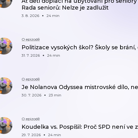
Ať děti doplácí na ubytování pro seniory
Rada seniorů: Nelze je zadlužit
3. 8. 2026
24 min
O epizodě
Politizace vysokých škol? Školy se brání,
31. 7. 2026
24 min
O epizodě
Je Nolanova Odyssea mistrovské dílo, n
30. 7. 2026
23 min
O epizodě
Koudelka vs. Pospíšil: Proč SPD není ve
29. 7. 2026
24 min