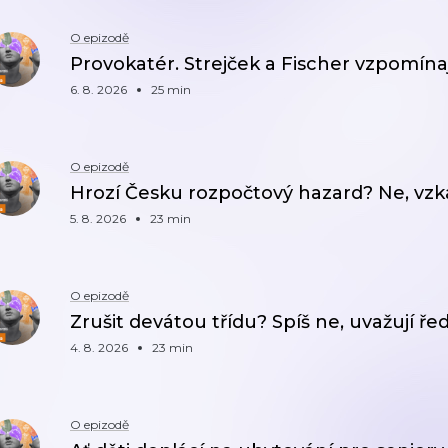
O epizodě
Provokatér. Strejček a Fischer vzpomína
6. 8. 2026
25 min
O epizodě
Hrozí Česku rozpočtový hazard? Ne, v
5. 8. 2026
23 min
O epizodě
Zrušit devátou třídu? Spíš ne, uvažují ře
4. 8. 2026
23 min
O epizodě