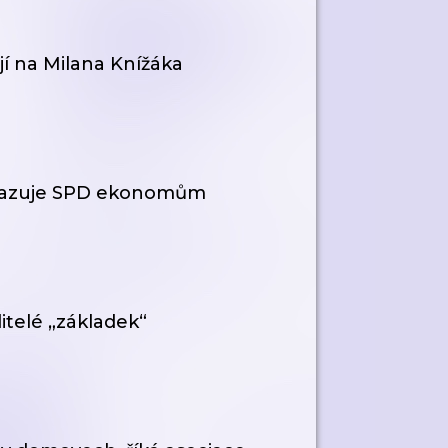
jí na Milana Knížáka
zkazuje SPD ekonomům
ditelé „základek“