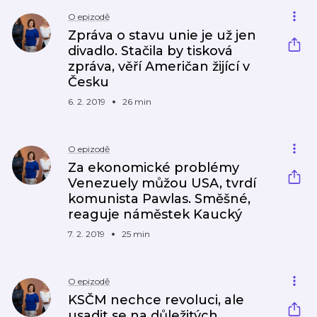
O epizodě
Zpráva o stavu unie je už jen
divadlo. Stačila by tisková
zpráva, věří Američan žijící v
Česku
6. 2. 2019
26 min
O epizodě
Za ekonomické problémy
Venezuely můžou USA, tvrdí
komunista Pawlas. Směšné,
reaguje náměstek Kaucký
7. 2. 2019
25 min
O epizodě
KSČM nechce revoluci, ale
usadit se na důležitých