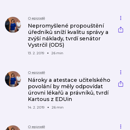
O epizodě
Nepromyšlené propouštění
úředníků sníží kvalitu správy a
zvýší náklady, tvrdí senátor
Vystrčil (ODS)
13. 2. 2019
26 min
O epizodě
Nároky a atestace učitelského
povolání by měly odpovídat
úrovni lékařů a právníků, tvrdí
Kartous z EDUin
14. 2. 2019
26 min
O epizodě