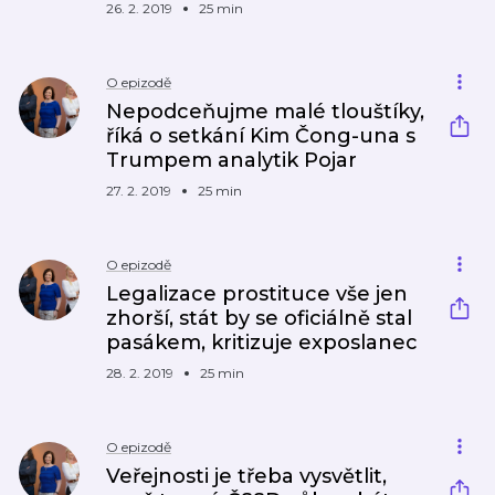
26. 2. 2019
25 min
O epizodě
Nepodceňujme malé tlouštíky,
říká o setkání Kim Čong-una s
Trumpem analytik Pojar
27. 2. 2019
25 min
O epizodě
Legalizace prostituce vše jen
zhorší, stát by se oficiálně stal
pasákem, kritizuje exposlanec
28. 2. 2019
25 min
O epizodě
Veřejnosti je třeba vysvětlit,