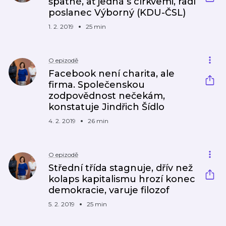
špatné, ať jedná s církvemi, radí
poslanec Výborný (KDU-ČSL)
1. 2. 2019
25 min
O epizodě
Facebook není charita, ale
firma. Společenskou
zodpovědnost nečekám,
konstatuje Jindřich Šídlo
4. 2. 2019
26 min
O epizodě
Střední třída stagnuje, dřív než
kolaps kapitalismu hrozí konec
demokracie, varuje filozof
5. 2. 2019
25 min