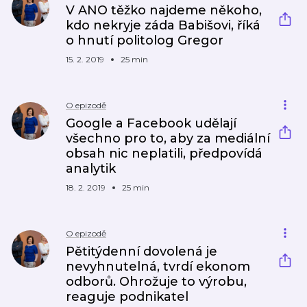
V ANO těžko najdeme někoho,
kdo nekryje záda Babišovi, říká
o hnutí politolog Gregor
15. 2. 2019
25 min
O epizodě
Google a Facebook udělají
všechno pro to, aby za mediální
obsah nic neplatili, předpovídá
analytik
18. 2. 2019
25 min
O epizodě
Pětitýdenní dovolená je
nevyhnutelná, tvrdí ekonom
odborů. Ohrožuje to výrobu,
reaguje podnikatel