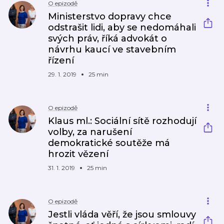
O epizodě
Ministerstvo dopravy chce
odstrašit lidi, aby se nedomáhali
svých práv, říká advokát o
návrhu kaucí ve stavebním
řízení
29. 1. 2019
25 min
O epizodě
Klaus ml.: Sociální sítě rozhodují
volby, za narušení
demokratické soutěže má
hrozit vězení
31. 1. 2019
25 min
O epizodě
Jestli vláda věří, že jsou smlouvy