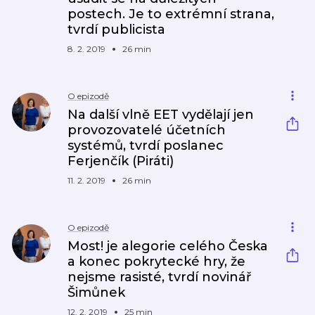
postech. Je to extrémní strana,
tvrdí publicista
8. 2. 2019
26 min
O epizodě
Na další vlně EET vydělají jen
provozovatelé účetních
systémů, tvrdí poslanec
Ferjenčík (Piráti)
11. 2. 2019
26 min
O epizodě
Most! je alegorie celého Česka
a konec pokrytecké hry, že
nejsme rasisté, tvrdí novinář
Šimůnek
12. 2. 2019
25 min