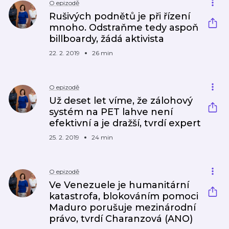
O epizodě
Rušivých podnětů je při řízení
mnoho. Odstraňme tedy aspoň
billboardy, žádá aktivista
22. 2. 2019
26 min
O epizodě
Už deset let víme, že zálohový
systém na PET lahve není
efektivní a je dražší, tvrdí expert
25. 2. 2019
24 min
O epizodě
Ve Venezuele je humanitární
katastrofa, blokováním pomoci
Maduro porušuje mezinárodní
právo, tvrdí Charanzová (ANO)