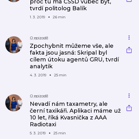
proč tu má ČSSD vůbec být,
tvrdí politolog Balík
1. 3. 2019
26 min
O epizodě
Zpochybnit můžeme vše, ale
fakta jsou jasná: Skripal byl
cílem útoku agentů GRU, tvrdí
analytik
4. 3. 2019
25 min
O epizodě
Nevadí nám taxametry, ale
černí taxikáři. Aplikaci máme už
10 let, říká Kvasnička z AAA
Radiotaxi
5. 3. 2019
25 min