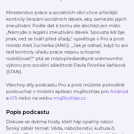
Ministerstvo práce a sociálních věcí chce přísnější
kontroly čerpání sociálních dávek, aby zamezilo jejich
zneužívání. Podle dat k tomu ale dochází jen málo.
„Nám jde o legální zneužívání dávek. Spousta lidí žije
jinak, než se tváří před úřady,“ vysvětluje v Pro a proti
ministr Aleš Juchelka (ANO). „Jak je odhalí, když to ani
teď kontroly úřadu práce nejsou schopné
rozklíčovat?“ ptá se místopředsedkyně sněmovního
výboru pro sociální záležitosti Pavla Pivoňka Vaňková
(STAN).
Všechny díly podcastu Pro a proti můžete pohodlně
poslouchat v mobilní aplikaci mujRozhlas pro
Android
a
iOS
nebo na webu
mujRozhlas.cz
.
Popis podcastu
Diskuse se dvěma hosty, kteří hájí opačný názor.
Široký záběr témat. Věda, náboženství, kultura či