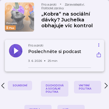
Pro a proti
Zpravodajství
,
Politické zprávy
„Kobra“ na sociální
dávky? Juchelka
obhajuje víc kontrol
Pro a proti
Poslechněte si podcast
3. 6. 2026
25 min
SOUKROMÍ
DŮCHODOVÁ
VNITŘNÍ
A SOCIÁLNÍ
POLITIKA
POLITIKA