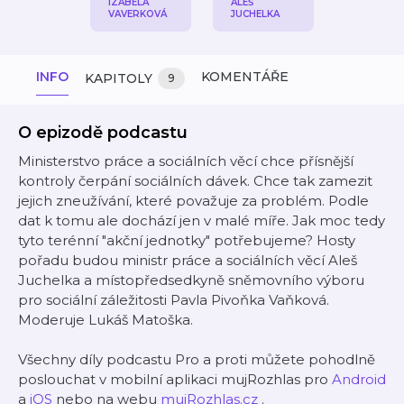
IZABELA
ALEŠ
VAVERKOVÁ
JUCHELKA
INFO
KOMENTÁŘE
KAPITOLY
9
O epizodě podcastu
Ministerstvo práce a sociálních věcí chce přísnější
kontroly čerpání sociálních dávek. Chce tak zamezit
jejich zneužívání, které považuje za problém. Podle
dat k tomu ale dochází jen v malé míře. Jak moc tedy
tyto terénní "akční jednotky" potřebujeme? Hosty
pořadu budou ministr práce a sociálních věcí Aleš
Juchelka a místopředsedkyně sněmovního výboru
pro sociální záležitosti Pavla Pivoňka Vaňková.
Moderuje Lukáš Matoška.
Všechny díly podcastu Pro a proti můžete pohodlně
poslouchat v mobilní aplikaci mujRozhlas pro
Android
a
iOS
nebo na webu
mujRozhlas.cz
.