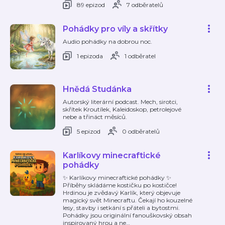
89 epizod
7 odběratelů
Pohádky pro víly a skřítky
Audio pohádky na dobrou noc.
1 epizoda
1 odběratel
Hnědá Studánka
Autorský literární podcast. Mech, sirotci,
skřítek Kroutílek, Kaleidoskop, petrolejové
nebe a třináct měsíců.
5 epizod
0 odběratelů
Karlíkovy minecraftické
pohádky
✨ Karlíkovy minecraftické pohádky ✨
Příběhy skládáme kostičku po kostičce!
Hrdinou je zvědavý Karlík, který objevuje
magický svět Minecraftu. Čekají ho kouzelné
lesy, stavby i setkání s přáteli a bytostmi.
Pohádky jsou originální fanouškovský obsah
inspirovaný hrou a ne
…