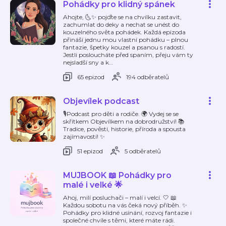
Pohádky pro klidný spánek
Ahojte, 🌜✨ pojďte se na chvilku zastavit,
zachumlat do deky a nechat se unést do
kouzelného světa pohádek. Každá epizoda
přináší jednu mou vlastní pohádku – plnou
fantazie, špetky kouzel a psanou s radostí.
Jestli posloucháte před spaním, přeju vám ty
nejsladší sny a k
…
65 epizod
194 odběratelů
Objevílek podcast
🎙Podcast pro děti a rodiče. 🌍 Vydej se se
skřítkem Objevílkem na dobrodružství! 📚
Tradice, pověsti, historie, příroda a spousta
zajímavostí! ✨️
51 epizod
5 odběratelů
MUJBOOK 📖 Pohádky pro
malé i velké 🌟
Ahoj, milí posluchači – malí i velcí. 🤍 📖
Každou sobotu na vás čeká nový příběh. ✨
Pohádky pro klidné usínání, rozvoj fantazie i
společné chvíle s těmi, které máte rádi.