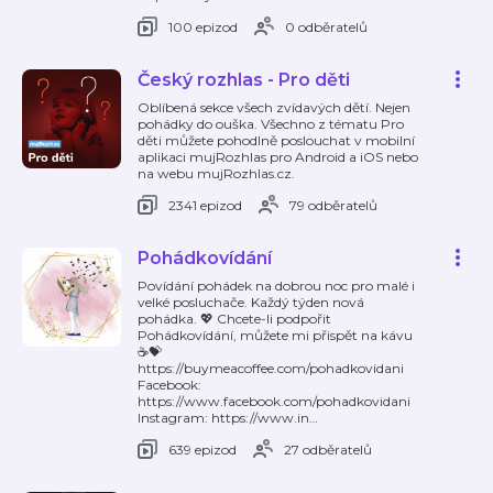
100 epizod
0 odběratelů
Český rozhlas - Pro děti
Oblíbená sekce všech zvídavých dětí. Nejen
pohádky do ouška. Všechno z tématu Pro
děti můžete pohodlně poslouchat v mobilní
aplikaci mujRozhlas pro Android a iOS nebo
na webu mujRozhlas.cz.
2341 epizod
79 odběratelů
Pohádkovídání
Povídání pohádek na dobrou noc pro malé i
velké posluchače. Každý týden nová
pohádka. 💖 Chcete-li podpořit
Pohádkovídání, můžete mi přispět na kávu
☕️💝
https://buymeacoffee.com/pohadkovidani
Facebook:
https://www.facebook.com/pohadkovidani
Instagram: https://www.in
…
639 epizod
27 odběratelů