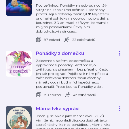
Pod peřinkou: Pohádky na dobrou noc 🌙✨
Vítejte na kanále Pod peřinkou, kde se sny
probouzejí a pohádky začínají! 💖 Najdete tu
originální pohádky na dobrou noc pro děti s
kouzelnou 3D animací, zářivými barvami a
milými postavičkami. Čekají vás
dobrodružství s dinosau
…
97 epizod
22 odběratelů
Pohádky z domečku
Zalezeme si s dětmi do domečku a
vyprávíme si pohádky. Roztomilé, o
zvířátkách, s přesahem i bez přesahu, často
jen tak pro legraci. Pojďte se k nám přidat a
zažít nečekaná dobrodružství! Všechny
náměty dodali buď mí chlapečci nebo
posluchači. Proto jsou tu Pohádky z do
…
80 epizod
47 odběratelů
Máma Ivka vypráví
Jmenuji se Ivka a jako máma dvou kluků
vím, že nic nepohladí dětskou duši tak jako
společná chvilka nad pohádkou. „Máma Ivka
vypráví“ je podcast pro všechny malé i velké