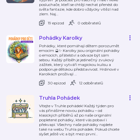
posluchače, kteří se chtějí nechat přenést do
světa fantazie, kde dobro vždycky vítězí nad
zlem. Naj
…
19 epizod
0 odběratelů
Pohádky Karolky
Pohádky, které pomáhají dětem porozumět
emocím 🔮✨ Karolky jsou originální pohádky
o emocích, přátelství a odvaze být sám
sebou. Každý příběh je jedinečný zvukový
zážitek, který vytváří magickou kulisu a
podporuje dětskou představivost. Hrdinové v
Karolkách prožívají
…
30 epizod
12 odběratelů
Truhla Pohádek
Vítejte v Truhle pohádek! Každý týden pro
vás přinášíme novou pohádku – od
klasických příběhů až po naše originální
popletené pohádky, které vás pobaví i
překvapí. Všechny naše pohádky najdete
také na webu Truhla pohádek. Pokud chcete
slyšet ještě víc a být mezi první
…