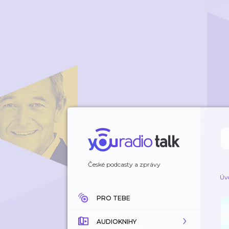
České podcasty a zprávy
Úv
PRO TEBE
AUDIOKNIHY