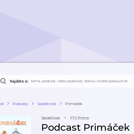
Najděte si:
od
Podcasty
Společnost
Primáček
Společnost
FTV Prima
Podcast Primáček