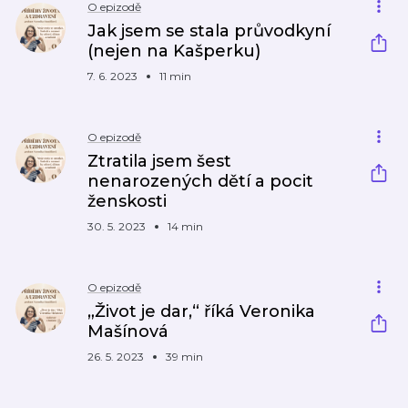
O epizodě
Jak jsem se stala průvodkyní
(nejen na Kašperku)
7. 6. 2023
11 min
O epizodě
Ztratila jsem šest
nenarozených dětí a pocit
ženskosti
30. 5. 2023
14 min
O epizodě
„Život je dar,“ říká Veronika
Mašínová
26. 5. 2023
39 min