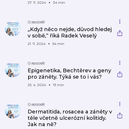
27. 11. 2024
34 min
O epizodě
„Když něco nejde, důvod hledej
v sobě,“ říká Radek Veselý
21. 11. 2024
54 min
O epizodě
Epigenetika, Bechtěrev a geny
pro záněty. Týká se to i vás?
25. 4. 2024
13 min
O epizodě
Dermatitida, rosacea a záněty v
těle včetně ulcerózní kolitidy.
Jak na ně?