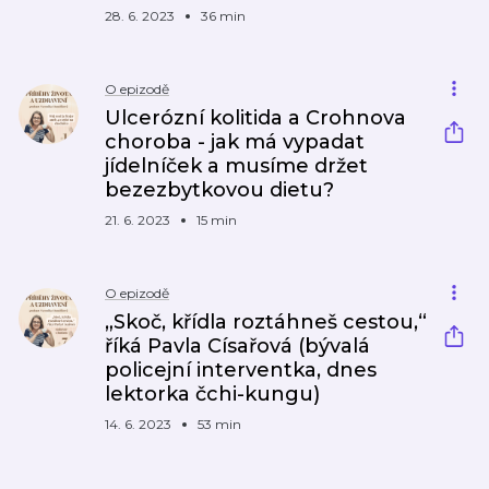
28. 6. 2023
36 min
O epizodě
Ulcerózní kolitida a Crohnova
choroba - jak má vypadat
jídelníček a musíme držet
bezezbytkovou dietu?
21. 6. 2023
15 min
O epizodě
„Skoč, křídla roztáhneš cestou,“
říká Pavla Císařová (bývalá
policejní interventka, dnes
lektorka čchi-kungu)
14. 6. 2023
53 min