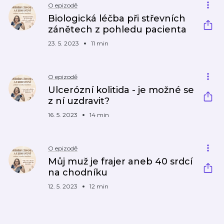
O epizodě
Biologická léčba při střevních
zánětech z pohledu pacienta
23. 5. 2023
11 min
O epizodě
Ulcerózní kolitida - je možné se
z ní uzdravit?
16. 5. 2023
14 min
O epizodě
Můj muž je frajer aneb 40 srdcí
na chodníku
12. 5. 2023
12 min