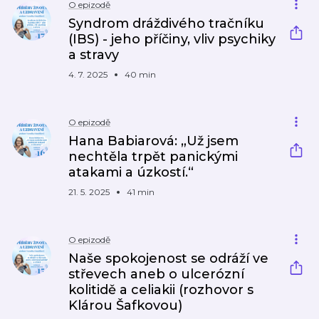
O epizodě
Syndrom dráždivého tračníku
(IBS) - jeho příčiny, vliv psychiky
a stravy
4. 7. 2025
40 min
O epizodě
Hana Babiarová: „Už jsem
nechtěla trpět panickými
atakami a úzkostí.“
21. 5. 2025
41 min
O epizodě
Naše spokojenost se odráží ve
střevech aneb o ulcerózní
kolitidě a celiakii (rozhovor s
Klárou Šafkovou)