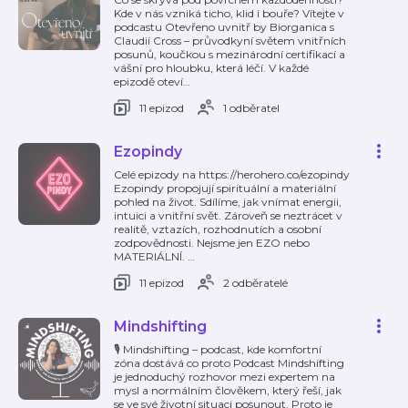
Kde v nás vzniká ticho, klid i bouře? Vítejte v
podcastu Otevřeno uvnitř by Biorganica s
Claudií Cross – průvodkyní světem vnitřních
posunů, koučkou s mezinárodní certifikací a
vášní pro hloubku, která léčí. V každé
epizodě oteví
…
11 epizod
1 odběratel
Ezopindy
Celé epizody na https://herohero.co/ezopindy
Ezopindy propojují spirituální a materiální
pohled na život. Sdílíme, jak vnímat energii,
intuici a vnitřní svět. Zároveň se neztrácet v
realitě, vztazích, rozhodnutích a osobní
zodpovědnosti. Nejsme jen EZO nebo
MATERIÁLNÍ.
…
11 epizod
2 odběratelé
Mindshifting
🎙 Mindshifting – podcast, kde komfortní
zóna dostává co proto Podcast Mindshifting
je jednoduchý rozhovor mezi expertem na
mysl a normálním člověkem, který řeší, jak
se ve své životní situaci posunout. Proto je