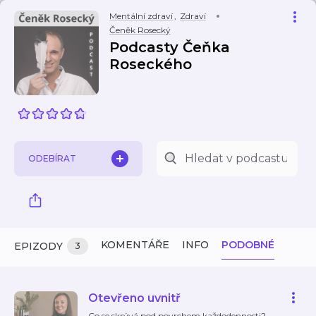
Mentální zdraví
,
Zdraví
Čeněk Rosecký
Podcasty Čeňka
Roseckého
ODEBÍRAT
KOMENTÁŘE
INFO
PODOBNÉ
EPIZODY
3
Otevřeno uvnitř
Co se skrývá pod povrchem každodennosti?