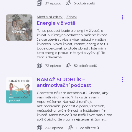
37 epizod
5 odběratelů
Mentální zdraví
,
Zdraví
Energie v životě
Tento podcast bude o energii v životě, o
živosti v různých oblastech našeho života.
Jak se otevírat více a více radosti v našich
životech. Slovo živost, radost, energie se tu
bude opakovat, protože oblasti, kde nám
tato energie proudí nás sytí a vyživují. To
čemu dáváme
…
72 epizod
52 odběratelů
NAMAŽ SI ROHLÍK –
antimotivační podcast
Chcete to někam dotáhnout? Chcete, aby
vás měli všichni rádi? Tak s tím vám
nepomůžeme. Namaž si rohlík je
antimotivační podcast o práci, vztazích,
neúspěchu, průměrnosti a každodenním
životě. Místo návodů na lepší život nabízíme
spíš útěchu, že v tom nejste sami. Jsme
…
232 epizod
111 odběratelů