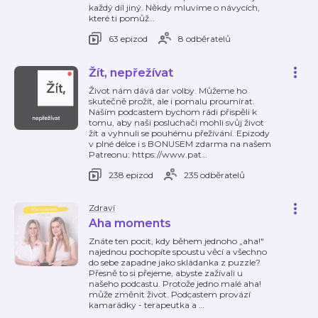
každý díl jiný. Někdy mluvíme o návycích,
které ti pomůž
…
63 epizod
8 odběratelů
Žít, nepřežívat
Život nám dává dar volby. Můžeme ho
skutečně prožít, ale i pomalu proumírat.
Naším podcastem bychom rádi přispěli k
tomu, aby naši posluchači mohli svůj život
žít a vyhnuli se pouhému přežívání. Epizody
v plné délce i s BONUSEM zdarma na našem
Patreonu: https://www.pat
…
238 epizod
235 odběratelů
Zdraví
Aha moments
Znáte ten pocit, kdy během jednoho „aha!"
najednou pochopíte spoustu věcí a všechno
do sebe zapadne jako skládanka z puzzle?
Přesně to si přejeme, abyste zažívali u
našeho podcastu. Protože jedno malé aha!
může změnit život. Podcastem provází
kamarádky - terapeutka a
…