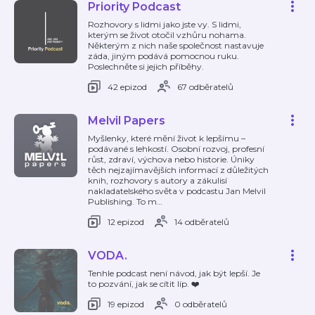
Priority Podcast
Rozhovory s lidmi jako jste vy. S lidmi,
kterým se život otočil vzhůru nohama.
Některým z nich naše společnost nastavuje
záda, jiným podává pomocnou ruku.
Poslechněte si jejich příběhy.
42 epizod
67 odběratelů
Melvil Papers
Myšlenky, které mění život k lepšímu –
podávané s lehkostí. Osobní rozvoj, profesní
růst, zdraví, výchova nebo historie. Úniky
těch nejzajímavějších informací z důležitých
knih, rozhovory s autory a zákulisí
nakladatelského světa v podcastu Jan Melvil
Publishing. To m
…
12 epizod
14 odběratelů
VODA.
Tenhle podcast není návod, jak být lepší. Je
to pozvání, jak se cítit líp. ❤️
19 epizod
0 odběratelů