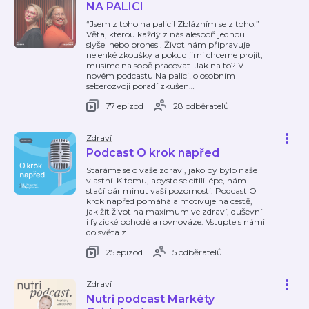
NA PALICI
“Jsem z toho na palici! Zblázním se z toho.”
Věta, kterou každý z nás alespoň jednou
slyšel nebo pronesl. Život nám připravuje
nelehké zkoušky a pokud jimi chceme projít,
musíme na sobě pracovat. Jak na to? V
novém podcastu Na palici! o osobním
seberozvoji poradí zkušen
…
77 epizod
28 odběratelů
Zdraví
Podcast O krok napřed
Staráme se o vaše zdraví, jako by bylo naše
vlastní. K tomu, abyste se cítili lépe, nám
stačí pár minut vaší pozornosti. Podcast O
krok napřed pomáhá a motivuje na cestě,
jak žít život na maximum ve zdraví, duševní
i fyzické pohodě a rovnováze. Vstupte s námi
do světa z
…
25 epizod
5 odběratelů
Zdraví
Nutri podcast Markéty