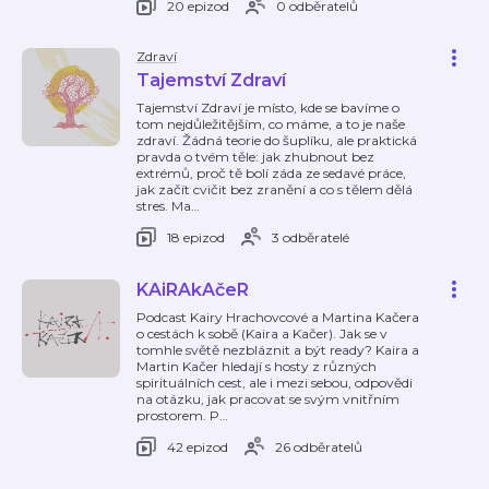
20 epizod
0 odběratelů
Zdraví
Tajemství Zdraví
Tajemství Zdraví je místo, kde se bavíme o
tom nejdůležitějším, co máme, a to je naše
zdraví. Žádná teorie do šuplíku, ale praktická
pravda o tvém těle: jak zhubnout bez
extrémů, proč tě bolí záda ze sedavé práce,
jak začít cvičit bez zranění a co s tělem dělá
stres. Ma
…
18 epizod
3 odběratelé
KAiRAkAčeR
Podcast Kairy Hrachovcové a Martina Kačera
o cestách k sobě (Kaira a Kačer). Jak se v
tomhle světě nezbláznit a být ready? Kaira a
Martin Kačer hledají s hosty z různých
spirituálních cest, ale i mezi sebou, odpovědi
na otázku, jak pracovat se svým vnitřním
prostorem. P
…
42 epizod
26 odběratelů