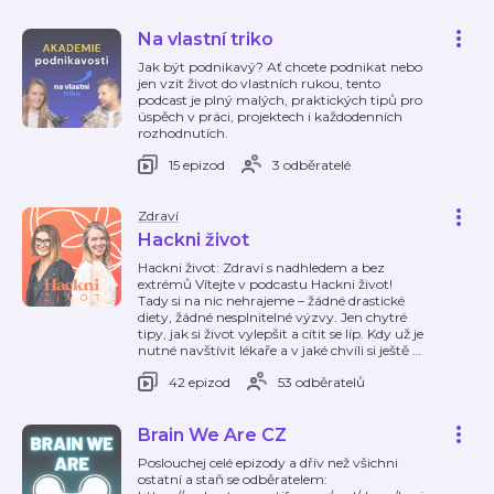
Na vlastní triko
Jak být podnikavý? Ať chcete podnikat nebo
jen vzít život do vlastních rukou, tento
podcast je plný malých, praktických tipů pro
úspěch v práci, projektech i každodenních
rozhodnutích.
15 epizod
3 odběratelé
Zdraví
Hackni život
Hackni život: Zdraví s nadhledem a bez
extrémů Vítejte v podcastu Hackni život!
Tady si na nic nehrajeme – žádné drastické
diety, žádné nesplnitelné výzvy. Jen chytré
tipy, jak si život vylepšit a cítit se líp. Kdy už je
nutné navštívit lékaře a v jaké chvíli si ještě
…
42 epizod
53 odběratelů
Brain We Are CZ
Poslouchej celé epizody a dřív než všichni
ostatní a staň se odběratelem: