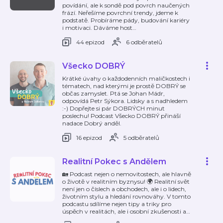
povídání, ale k sondě pod povrch naučených
frází. Neřešíme povrchní trendy, jdeme k
podstatě. Probíráme pády, budování kariéry
i motivaci. Dáváme host
…
44 epizod
6 odběratelů
Všecko DOBRÝ
Krátké úvahy o každodenních maličkostech i
tématech, nad kterými je prostě DOBRÝ se
občas zamyslet. Ptá se Johan Mádr,
odpovídá Petr Sýkora. Lidsky a s nadhledem
:-) Dopřejte si pár DOBRÝCH minut
poslechu! Podcast Všecko DOBRÝ přináší
nadace Dobrý anděl.
16 epizod
5 odběratelů
Realitní Pokec s Andělem
🏡 Podcast nejen o nemovitostech, ale hlavně
o životě v realitním byznysu! 🌍 Realitní svět
není jen o číslech a obchodech, ale i o lidech,
životním stylu a hledání rovnováhy. V tomto
podcastu sdílíme nejen tipy a triky pro
úspěch v realitách, ale i osobní zkušenosti a
…