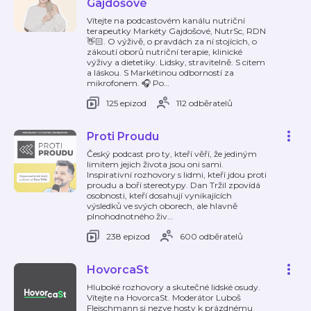
Gajdošové
Vítejte na podcastovém kanálu nutriční
terapeutky Markéty Gajdošové, NutrSc, RDN
👋🏻. O výživě, o pravdách za ní stojících, o
zákoutí oborů nutriční terapie, klinické
výživy a dietetiky. Lidsky, stravitelně. S citem
a láskou. S Markétinou odborností za
mikrofonem. 🎧 Po
…
125 epizod
112 odběratelů
Proti Proudu
Český podcast pro ty, kteří věří, že jediným
limitem jejich života jsou oni sami.
Inspirativní rozhovory s lidmi, kteří jdou proti
proudu a boří stereotypy. Dan Tržil zpovídá
osobnosti, kteří dosahují vynikajících
výsledků ve svých oborech, ale hlavně
plnohodnotného živ
…
238 epizod
600 odběratelů
HovorcaSt
Hluboké rozhovory a skutečné lidské osudy.
Vítejte na HovorcaSt. Moderátor Luboš
Fleischmann si nezve hosty k prázdnému