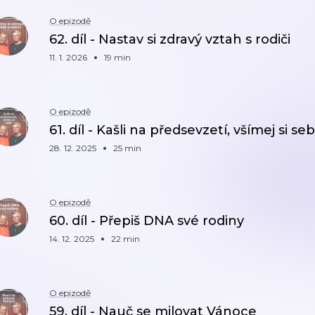
O epizodě
62. díl - Nastav si zdravý vztah s rodiči
11. 1. 2026
19 min
O epizodě
61. díl - Kašli na předsevzetí, všímej si se
28. 12. 2025
25 min
O epizodě
60. díl - Přepiš DNA své rodiny
14. 12. 2025
22 min
O epizodě
59. díl - Nauč se milovat Vánoce