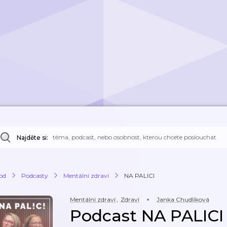
Najděte si:
od
Podcasty
Mentální zdraví
NA PALICI
Mentální zdraví
,
Zdraví
Janka Chudlíková
Podcast NA PALICI