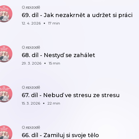
O epizodě
69. díl - Jak nezakrnět a udržet si práci
12. 4. 2026
17 min
O epizodě
68. díl - Nestyď se zahálet
29. 3. 2026
15 min
O epizodě
67. díl - Nebuď ve stresu ze stresu
15. 3. 2026
22 min
O epizodě
66. díl - Zamiluj si svoje tělo