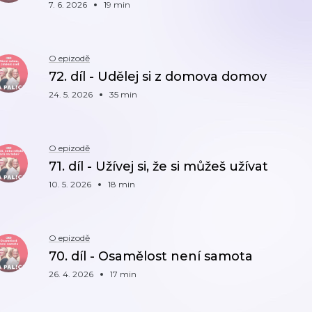
7. 6. 2026
19 min
O epizodě
72. díl - Udělej si z domova domov
24. 5. 2026
35 min
O epizodě
71. díl - Užívej si, že si můžeš užívat
10. 5. 2026
18 min
O epizodě
70. díl - Osamělost není samota
26. 4. 2026
17 min