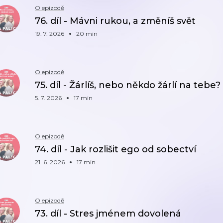
O epizodě
76. díl - Mávni rukou, a změníš svět
19. 7. 2026
20 min
O epizodě
75. díl - Žárlíš, nebo někdo žárlí na tebe?
5. 7. 2026
17 min
O epizodě
74. díl - Jak rozlišit ego od sobectví
21. 6. 2026
17 min
O epizodě
73. díl - Stres jménem dovolená