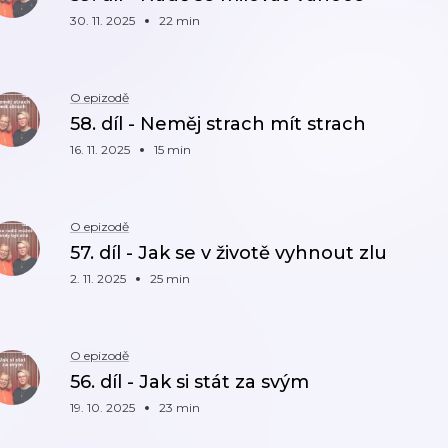
30. 11. 2025
22 min
O epizodě
58. díl - Neměj strach mít strach
16. 11. 2025
15 min
O epizodě
57. díl - Jak se v životě vyhnout zlu
2. 11. 2025
25 min
O epizodě
56. díl - Jak si stát za svým
19. 10. 2025
23 min