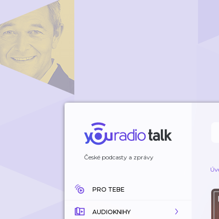
České podcasty a zprávy
Úv
PRO TEBE
AUDIOKNIHY