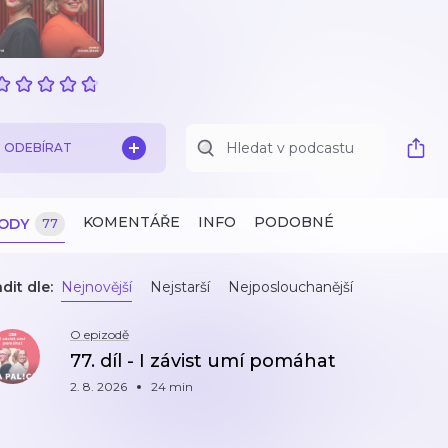
ODEBÍRAT
KOMENTÁŘE
INFO
PODOBNÉ
ZODY
77
dit dle:
Nejnovější
Nejstarší
Nejposlouchanější
O epizodě
77. díl - I závist umí pomáhat
2. 8. 2026
24 min