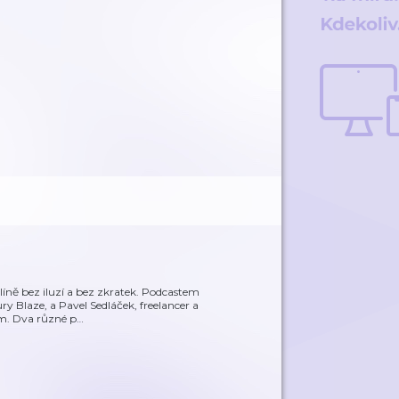
plíně bez iluzí a bez zkratek. Podcastem
y Blaze, a Pavel Sedláček, freelancer a
em. Dva různé p
…