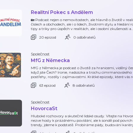
Realitní Pokec s Andělem
🏡 Podcast nejen o nemovitostech, ale hlavně o životě v real
číslech a obchodech, ale i o lidech, životním stylu a hledán
tipy a triky pro úspěch v realitách, ale i osobní zkušenosti a
20 epizod
0 odběratelů
Společnost
MfG z Německa
MfG z Německa je podcast o životě za hranicemi, viděný č
když jste Čech? Ironie, nadsázka a trochu cimrmanovské
postřehy, rozdíly i zajímavostmi. Krátké epizody, které vás 
63 epizod
8 odběratelů
Společnost
HovorcaSt
Hluboké rozhovory a skutečné lidské osudy. Vítejte na Hovo
nezve hosty k prázdnému povídání, ale k sondě pod povrch
trendy, jdeme k podstatě. Probíráme pády, budování kariér