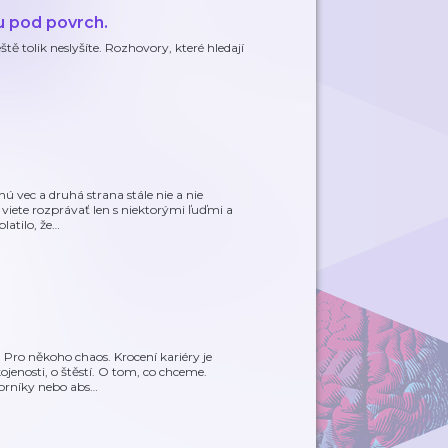
u pod povrch.
tě tolik neslyšíte. Rozhovory, které hledají
ú vec a druhá strana stále nie a nie
viete rozprávať len s niektorými ľuďmi a
latilo, že
…
 Pro někoho chaos. Krocení kariéry je
ojenosti, o štěstí. O tom, co chceme.
borníky nebo abs
…