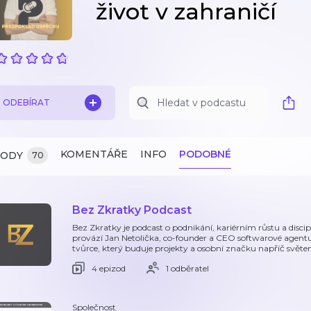
život v zahraničí
ODEBÍRAT
KOMENTÁŘE
INFO
PODOBNÉ
ZODY
70
Bez Zkratky Podcast
Bez Zkratky je podcast o podnikání, kariérním růstu a disci
provází Jan Netolička, co-founder a CEO softwarové agentur
tvůrce, který buduje projekty a osobní značku napříč svět
4 epizod
1 odběratel
Společnost