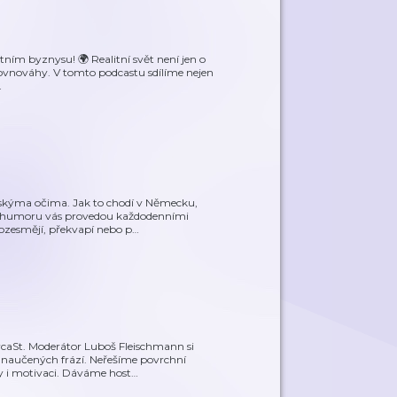
itním byznysu! 🌍 Realitní svět není jen o
í rovnováhy. V tomto podcastu sdílíme nejen
…
eskýma očima. Jak to chodí v Německu,
ho humoru vás provedou každodenními
rozesmějí, překvapí nebo p
…
rcaSt. Moderátor Luboš Fleischmann si
 naučených frází. Neřešíme povrchní
y i motivaci. Dáváme host
…