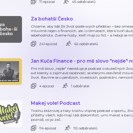
71 epizod
45 odběratelů
Za bohatší Česko
Chceme, aby lidé žili život podle svých představ – bez ome
mluvíme nejen o financích, ale i o tématech, která tvoří sku
sebehodnota. Zveme hosty, kteří mají co říct – a nebojí se m
241 epizod
62 odběratelů
Jan Kuča Finance - pro mě slovo "nejde" n
Pro mě slovo „nejde“ neexistuje je podcast o skutečných živo
své klienty a zajímavé osobnosti, se kterými otevřeně mluví
život. Bavíme se o penězích, investicích, podnikání, nemovit
4 epizod
1 odběratel
Makej vole! Podcast
Trochu bláznivej a taky trochu vtipnej podcast o sportu, ž
přiběhy všech, kdo mají rádi diskomfort, umí makat a baví j
poznáš, co jsi zač.
114 epizod
112 odběratelů