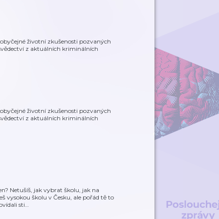
eobyčejné životní zkušenosti pozvaných
svědectví z aktuálních kriminálních
eobyčejné životní zkušenosti pozvaných
svědectví z aktuálních kriminálních
en? Netušíš, jak vybrat školu, jak na
š vysokou školu v Česku, ale pořád tě to
vídali sti
…