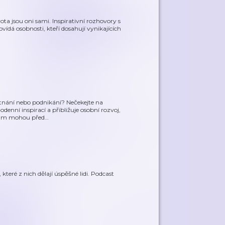
vota jsou oni sami. Inspirativní rozhovory s
ovídá osobnosti, kteří dosahují vynikajících
tnání nebo podnikání? Nečekejte na
denní inspirací a přibližuje osobní rozvoj,
o vám mohou před
…
teré z nich dělají úspěšné lidi. Podcast