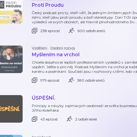
Proti Proudu
Český podcast pro ty, kteří věří, že jediným limitem jejich ži
lidmi, kteří jdou proti proudu a boří stereotypy. Dan Tržil zp
výsledků ve svých oborech, ale hlavně plnohodnotného živ
…
238 epizod
600 odběratelů
Vzdělání
,
Osobní rozvoj
Myšlením na vrchol
Chcete dosahovat lepších profesionálních výsledků v zaměs
úspěch. Jděte si pro něj. Podcast Myšlením na vrchol je každo
kariéru a podnikání. Součástí jsou i rozhovory s těmi, kd
979 epizod
380 odběratelů
ÚSPĚŠNÍ.
Principy a návyky zajímavých osobností ze světa businessu, k
Jiřího Koleňáka
43 epizod
2 odběratelé