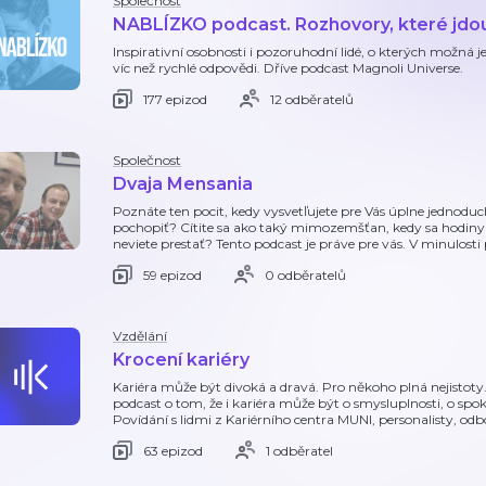
Společnost
NABLÍZKO podcast. Rozhovory, které jdo
Inspirativní osobnosti i pozoruhodní lidé, o kterých možná ješ
víc než rychlé odpovědi. Dříve podcast Magnoli Universe.
177 epizod
12 odběratelů
Společnost
Dvaja Mensania
Poznáte ten pocit, kedy vysvetľujete pre Vás úplne jednoduch
pochopiť? Cítite sa ako taký mimozemšťan, kedy sa hodiny 
neviete prestať? Tento podcast je práve pre vás. V minulosti p
59 epizod
0 odběratelů
Vzdělání
Krocení kariéry
Kariéra může být divoká a dravá. Pro někoho plná nejistoty.
podcast o tom, že i kariéra může být o smysluplnosti, o spok
Povídání s lidmi z Kariérního centra MUNI, personalisty, od
63 epizod
1 odběratel