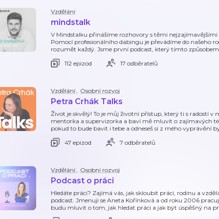
Vzdělání
mindstalk
V Mindstalku přinášíme rozhovory s těmi nejzajímavějšími a
Pomocí profesionálního dabingu je převádíme do našeho r
rozumět každý. Jsme první podcast, který tímto způsobem 
112 epizod
17 odběratelů
Vzdělání
,
Osobní rozvoj
Petra Crhák Talks
Život je skvělý! To je můj životní přístup, který ti s radost
mentorka a supervizorka a baví mě mluvit o zajímavých té
pokud to bude bavit i tebe a odneseš si z mého vyprávění b
47 epizod
7 odběratelů
Vzdělání
,
Osobní rozvoj
Podcast o práci
Hledáte práci? Zajímá vás, jak skloubit práci, rodinu a vzděl
podcast. Jmenuji se Aneta Kořínková a od roku 2006 pracuji v
budu mluvit o tom, jak hledat práci a jak být úspěšný na 