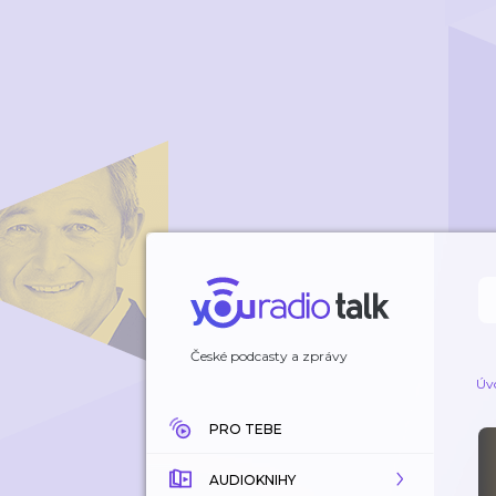
České podcasty a zprávy
Úv
PRO TEBE
AUDIOKNIHY