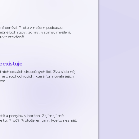
zení penězi. Proto v našem podcastu
tečné bohatství: zdraví, vztahy, myšlení,
luvit otevřeně
…
eexistuje
tních cestách skutečných lidí. Zvu si do něj
me o rozhodnutích, která formovala jejich
ost
…
ivotě a pohybu v horách. Zajímají mě
e to. Proč? Protože jen tam, kde to neznáš,