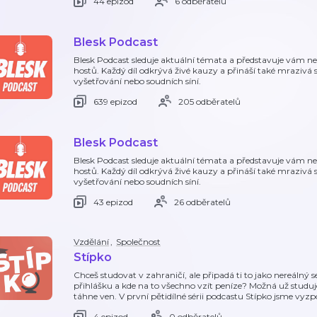
44 epizod
6 odběratelů
Blesk Podcast
Blesk Podcast sleduje aktuální témata a představuje vám n
hostů. Každý díl odkrývá živé kauzy a přináší také mrazivá 
vyšetřování nebo soudních síní.
639 epizod
205 odběratelů
Blesk Podcast
Blesk Podcast sleduje aktuální témata a představuje vám n
hostů. Každý díl odkrývá živé kauzy a přináší také mrazivá 
vyšetřování nebo soudních síní.
43 epizod
26 odběratelů
Vzdělání
,
Společnost
Stípko
Chceš studovat v zahraničí, ale připadá ti to jako nereálný s
přihlášku a kde na to všechno vzít peníze? Možná už studuje
táhne ven. V první pětidílné sérii podcastu Stípko jsme vyzpo
4 epizod
0 odběratelů