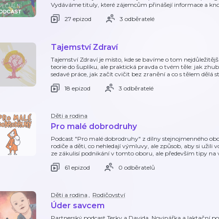
Vydáváme tituly, které zájemcům přinášejí informace a k
27 epizod
3 odběratelé
Tajemství Zdraví
Tajemství Zdraví je místo, kde se bavíme o tom nejdůležitěj
teorie do šuplíku, ale praktická pravda o tvém těle: jak zhu
sedavé práce, jak začít cvičit bez zranění a co s tělem dělá s
18 epizod
3 odběratelé
Děti a rodina
Pro malé dobrodruhy
Podcast "Pro malé dobrodruhy" z dílny stejnojmenného o
rodiče a děti, co nehledají výmluvy, ale způsob, aby si užili 
ze zákulisí podnikání v tomto oboru, ale především tipy na 
61 epizod
0 odběratelů
Děti a rodina
,
Rodičovství
Úder savcem
Partnerský podcast Terky a Davida. Novinářka a laktační p