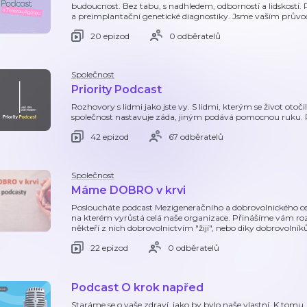
budoucnost. Bez tabu, s nadhledem, odborností a lidskostí.
a preimplantační genetické diagnostiky. Jsme vaším průvo
20 epizod
0 odběratelů
Společnost
Priority Podcast
Rozhovory s lidmi jako jste vy. S lidmi, kterým se život ot
společnost nastavuje záda, jiným podává pomocnou ruku. Po
42 epizod
67 odběratelů
Společnost
Máme DOBRO v krvi
Posloucháte podcast Mezigeneračního a dobrovolnického cen
na kterém vyrůstá celá naše organizace. Přinášíme vám roz
někteří z nich dobrovolnictvím "žijí", nebo diky dobrovolní
22 epizod
0 odběratelů
Podcast O krok napřed
Staráme se o vaše zdraví, jako by bylo naše vlastní. K tomu, 