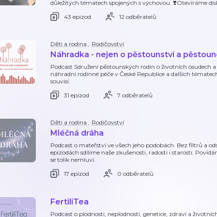
důležitých tématech spojených s výchovou. ❣️Otevíráme dis
43 epizod
12 odběratelů
Děti a rodina
,
Rodičovství
Náhradka - nejen o pěstounství a pěstou
Podcast Sdružení pěstounských rodin o životních osudech a p
náhradní rodinné péče v České Republice a dalších tématech,
souvisí.
31 epizod
7 odběratelů
Děti a rodina
,
Rodičovství
Mléčná dráha
Podcast o mateřství ve všech jeho podobách. Bez filtrů a od
epizodách sdílíme naše zkušenosti, radosti i starosti. Povíd
se tolik nemluví.
17 epizod
0 odběratelů
FertiliTea
Podcast o plodnosti, neplodnosti, genetice, zdraví a životní