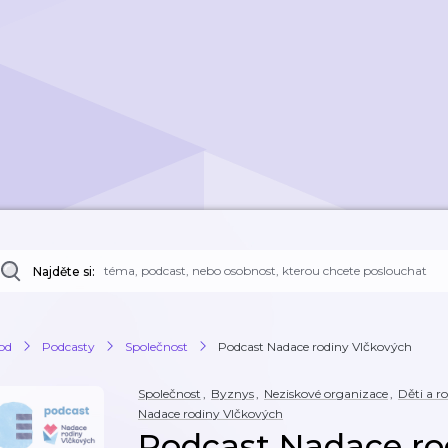
Najděte si:
od
Podcasty
Společnost
Podcast Nadace rodiny Vlčkových
Společnost
,
Byznys
,
Neziskové organizace
,
Děti a r
Nadace rodiny Vlčkových
Podcast Nadace ro