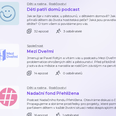
Děti a rodina
,
Rodičovství
Děti patří domů podcast
Jak se žije v náhradce, u pěstounů, v dětském domově? Ja
přináší dětem do života hostitelská péče? Jaká jsou pravidla
dítěte? O tom všem si povídáme pro vás.
32 epizod
3 odběratelé
Společnost
Mezi Dveřmi
Jmenuji se Pavel Foltýn a vítám vás u podcastu Mezi Dveřm
problematice ohrožených dětí a pěstounství. Před přibližně t
jí sotva dva měsíce a narodila se rodičům závislým na perviti
14 epizod
0 odběratelů
Děti a rodina
,
Rodičovství
Nadační fond Přehlížena
Podcast Nadačního fondu Přehlížena. Otevíráme diskusi o č
Propagujeme a sbíráme prostředky pro projekty, které po
parťákem dětem v každé životní situaci nebo dospívajícím d
16 epizod
1 odběratel