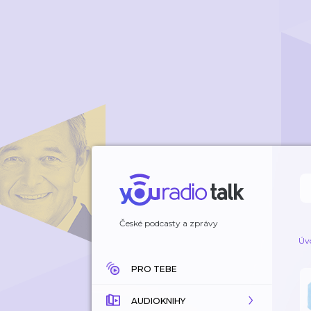
České podcasty a zprávy
Úv
PRO TEBE
AUDIOKNIHY