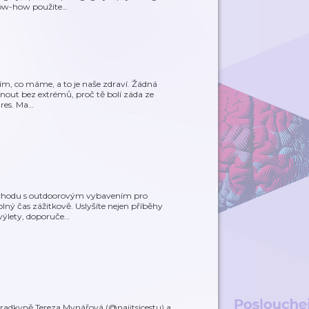
now-how použite
…
ším, co máme, a to je naše zdraví. Žádná
bnout bez extrémů, proč tě bolí záda ze
tres. Ma
…
bchodu s outdoorovým vybavením pro
volný čas zážitkově. Uslyšíte nejen příběhy
výlety, doporuče
…
oradkyně Tereza Mynářová (@najitsicestu) a