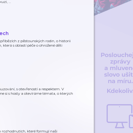
kuzi,
…
nech
říbězích z pěstounských rodin, o historii
 která s oblastí péče o ohrožené děti
suzování, s otevřeností a respektem. V
áme si s hosty a otevíráme témata, o kterých
ch rozhodnutích, které formují naši