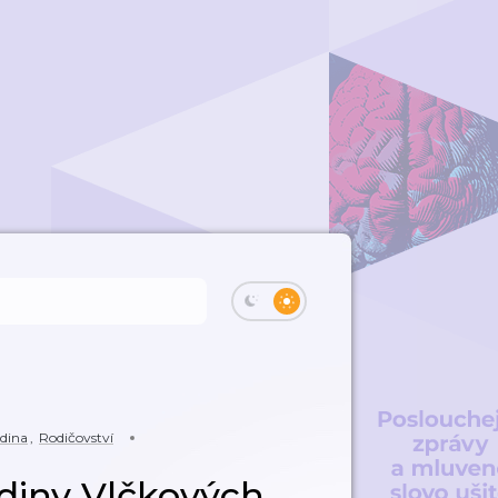
odina
,
Rodičovství
diny Vlčkových