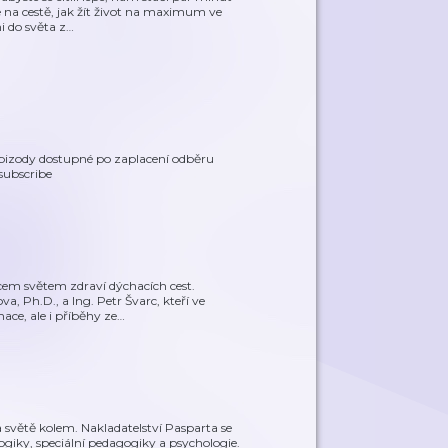
na cestě, jak žít život na maximum ve
i do světa z
…
epizody dostupné po zaplacení odběru
/subscribe
cem světem zdraví dýchacích cest.
, Ph.D., a Ing. Petr Švarc, kteří ve
mace, ale i příběhy ze
…
 světě kolem. Nakladatelství Pasparta se
giky, speciální pedagogiky a psychologie.