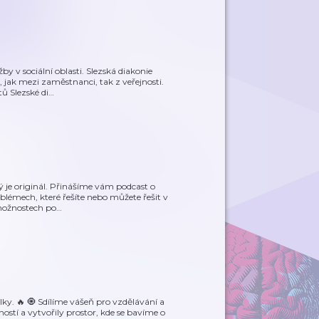
y v sociální oblasti. Slezská diakonie
 jak mezi zaměstnanci, tak z veřejnosti.
ů Slezské di
…
ý je originál. Přinášíme vám podcast o
roblémech, které řešíte nebo můžete řešit v
možnostech po
…
elky. 🔥 🧿 Sdílíme vášeň pro vzdělávání a
stí a vytvořily prostor, kde se bavíme o