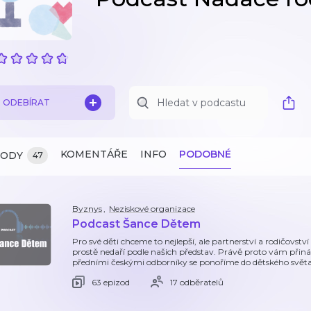
ODEBÍRAT
KOMENTÁŘE
INFO
PODOBNÉ
ZODY
47
Byznys
,
Neziskové organizace
Podcast Šance Dětem
Pro své děti chceme to nejlepší, ale partnerství a rodičovst
prostě nedaří podle našich představ. Právě proto vám při
předními českými odborníky se ponoříme do dětského svět
63 epizod
17 odběratelů