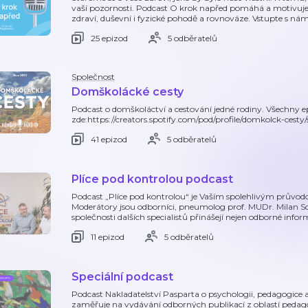
vaší pozornosti. Podcast O krok napřed pomáhá a motivuje 
zdraví, duševní i fyzické pohodě a rovnováze. Vstupte s nám
25 epizod
5 odběratelů
Společnost
Domškolácké cesty
Podcast o domškoláctví a cestování jedné rodiny. Všechny 
zde:https://creators.spotify.com/pod/profile/domkolck-cesty
41 epizod
5 odběratelů
Plíce pod kontrolou podcast
Podcast „Plíce pod kontrolou“ je Vaším spolehlivým průvod
Moderátory jsou odborníci, pneumolog prof. MUDr. Milan Sova
společnosti dalších specialistů přinášejí nejen odborné infor
11 epizod
5 odběratelů
Speciální podcast
Podcast Nakladatelství Pasparta o psychologii, pedagogice a
zaměřuje na vydávání odborných publikací z oblastí pedago