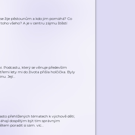
k se žije pěstounům a kdo jim pomáhá? Co
 toho všeho? A je v centru zájmu štěstí
i. Podcastu, který se věnuje především
řemi lety mi do života přišla holčička. Byly
nu. Její
…
asto přehlížených tématech k výchově dětí,
máhají dospělým být tím správným
ětem poradit si sám. víc
…