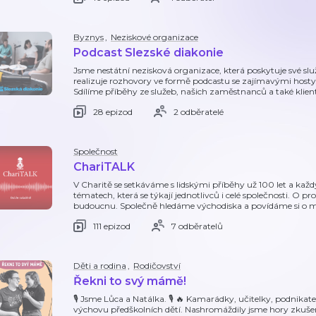
Byznys
,
Neziskové organizace
Podcast Slezské diakonie
Jsme nestátní nezisková organizace, která poskytuje své služb
realizuje rozhovory ve formě podcastu se zajímavými hosty,
Sdílíme příběhy ze služeb, našich zaměstnanců a také klient
28 epizod
2 odběratelé
Společnost
ChariTALK
V Charitě se setkáváme s lidskými příběhy už 100 let a každ
tématech, která se týkají jednotlivců i celé společnosti. O p
budoucnu. Společně hledáme východiska a povídáme si o 
111 epizod
7 odběratelů
Děti a rodina
,
Rodičovství
Řekni to svý mámě!
🎙️ Jsme Lůca a Natálka. 🎙️ 🔥 Kamarádky, učitelky, podnikat
výchovu předškolních dětí. Nashromáždily jsme hory zkušeno