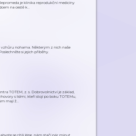
 Repromeda je klinika reprodukční medicíny
dcem na cestě k
…
očil vzhůru nohama. Některým z nich naše
slechněte si jejich příběhy.
tra TOTEM, z. s. Dobrovolnictví je základ,
hovory s lidmi, kteří stojí po boku TOTEMu,
kům mají ž
…
abyste se cítili lépe, nám stačí pár minut