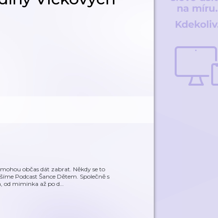
ví mohou občas dát zabrat. Někdy se to
nášíme Podcast Šance Dětem. Společně s
a, od miminka až po d
…