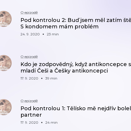
O epizodě
Pod kontrolou 2: Buď jsem měl zatím ště
S kondomem mám problém
24. 9. 2020
23 min
O epizodě
Kdo je zodpovědný, když antikoncepce s
mladí Češi a Češky antikoncepci
17. 9. 2020
39 min
O epizodě
Pod kontrolou 1: Tělísko mě nejdřív bolelo
partner
17. 9. 2020
24 min