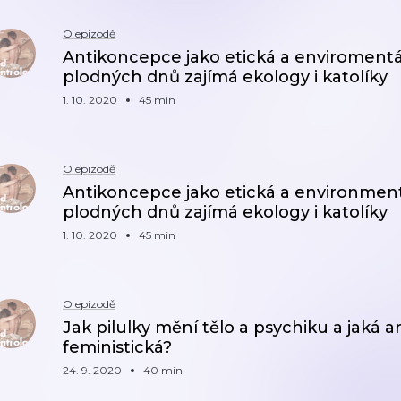
O epizodě
Antikoncepce jako etická a enviromentá
plodných dnů zajímá ekology i katolíky
1. 10. 2020
45 min
O epizodě
Antikoncepce jako etická a environment
plodných dnů zajímá ekology i katolíky
1. 10. 2020
45 min
O epizodě
Jak pilulky mění tělo a psychiku a jaká 
feministická?
24. 9. 2020
40 min