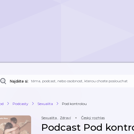
Najděte si:
od
Podcasty
Sexualita
Pod kontrolou
Sexualita
,
Zdraví
Český rozhlas
Podcast Pod kontr