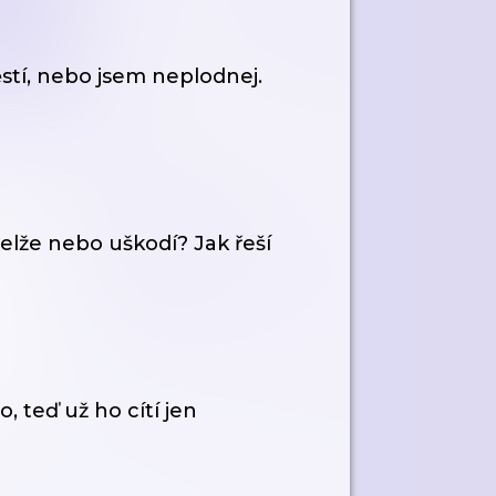
stí, nebo jsem neplodnej.
elže nebo uškodí? Jak řeší
, teď už ho cítí jen