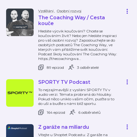
Vzdělání
,
Osobní rozvoj
The Coaching Way / Cesta
kouče
Hledáte výcvik koučování? Chcete se
koučováním živit? Nebo jen hledáte inspiraci
pro váš osobní rozvoj? Zaposlouchejte se do
osobitých podcastů The Coaching Way, ve
kterých vám přiblížíme svět koučování.
Podcast školy koučování The Coaching Way:
https://thecoachingwa
…
89 epizod
3 odběratelé
SPORTY TV Podcast
To nejzajímavější z vysíláni SPORTY TV v
audio verzi. Témata probraná do hloubky.
Pokud něco uniklo vašim očím, pusťte si to
do uší a buďte s námi blíž sportu.
164 epizod
6 odběratelů
Z garáže na miliardu
Vítejte u Shoptet Podcastu: Z garáže na