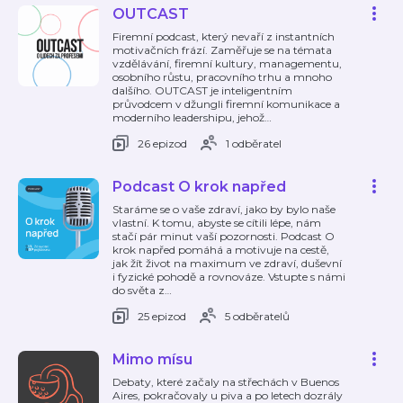
OUTCAST
Firemní podcast, který nevaří z instantních
motivačních frází. Zaměřuje se na témata
vzdělávání, firemní kultury, managementu,
osobního růstu, pracovního trhu a mnoho
dalšího. OUTCAST je inteligentním
průvodcem v džungli firemní komunikace a
moderního leadershipu, jehož
…
26 epizod
1 odběratel
Podcast O krok napřed
Staráme se o vaše zdraví, jako by bylo naše
vlastní. K tomu, abyste se cítili lépe, nám
stačí pár minut vaší pozornosti. Podcast O
krok napřed pomáhá a motivuje na cestě,
jak žít život na maximum ve zdraví, duševní
i fyzické pohodě a rovnováze. Vstupte s námi
do světa z
…
25 epizod
5 odběratelů
Mimo mísu
Debaty, které začaly na střechách v Buenos
Aires, pokračovaly u piva a po letech dozrály