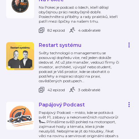
Na Pokec je podcast o lidech, kteří dělají
obyčejnou práci neobyčejně dobře.
Poslechněte si příběhy a rady praktiků, kteří
patří mezi špičky na našem trhu.
82 epizod
4 odběratelé
Restart systému
Světy technologií o managementu se
posouvají dopředu více, než jeden dokáže
sledovat. Ať už jste manažer, vedoucí firmy či
investor, architekt, vývojář nebo student,
podcast je Váš prostor, kde se obohatit o
postřehy a inspiraci stojící na praxi,
osvědčených postupech
…
42 epizod
3 odběratelé
Papájový Podcast
Papájový Podcast – místo, kde se potkává
svět F1, zábavy a nekonvenčních rozhovorů!
🎙️🏎️ Přinášíme svěží pohled na motorsport,
zajímavé hosty a témata, která jinde
neuslyšíš. Nebojíme se jít do hloubky, říkat
věci na rovinu a servírovat originální obsah s