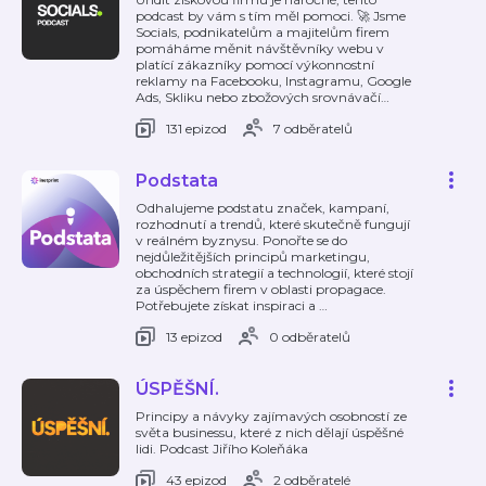
podcast by vám s tím měl pomoci. 🚀 Jsme
Socials, podnikatelům a majitelům firem
pomáháme měnit návštěvníky webu v
platící zákazníky pomocí výkonnostní
reklamy na Facebooku, Instagramu, Google
Ads, Skliku nebo zbožových srovnávačí
…
131 epizod
7 odběratelů
Podstata
Odhalujeme podstatu značek, kampaní,
rozhodnutí a trendů, které skutečně fungují
v reálném byznysu. Ponořte se do
nejdůležitějších principů marketingu,
obchodních strategií a technologií, které stojí
za úspěchem firem v oblasti propagace.
Potřebujete získat inspiraci a
…
13 epizod
0 odběratelů
ÚSPĚŠNÍ.
Principy a návyky zajímavých osobností ze
světa businessu, které z nich dělají úspěšné
lidi. Podcast Jiřího Koleňáka
43 epizod
2 odběratelé