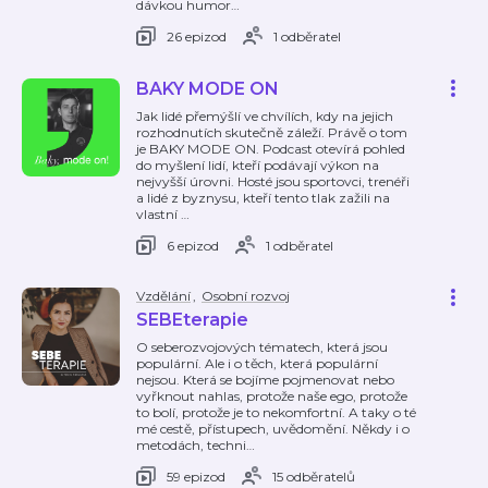
dávkou humor
…
26 epizod
1 odběratel
BAKY MODE ON
Jak lidé přemýšlí ve chvílích, kdy na jejich
rozhodnutích skutečně záleží. Právě o tom
je BAKY MODE ON. Podcast otevírá pohled
do myšlení lidí, kteří podávají výkon na
nejvyšší úrovni. Hosté jsou sportovci, trenéři
a lidé z byznysu, kteří tento tlak zažili na
vlastní
…
6 epizod
1 odběratel
Vzdělání
,
Osobní rozvoj
SEBEterapie
O seberozvojových tématech, která jsou
populární. Ale i o těch, která populární
nejsou. Která se bojíme pojmenovat nebo
vyřknout nahlas, protože naše ego, protože
to bolí, protože je to nekomfortní. A taky o té
mé cestě, přístupech, uvědomění. Někdy i o
metodách, techni
…
59 epizod
15 odběratelů