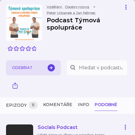
Vzdělání
,
Osobní rozvoj
Peter Urbanek a Jan Němec
Podcast Týmová
spolupráce
ODEBÍRAT
KOMENTÁŘE
INFO
PODOBNÉ
EPIZODY
11
Socials Podcast
Uřídit ziskovou firmu je náročné, tento