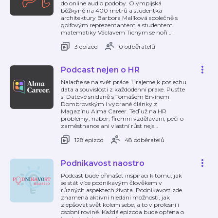
do online audio podoby. Olympijská
běžkyně na 400 metrů a studentka
architektury Barbora Malíková společně s
golfovým reprezentantem a studentem
matematiky Václavem Tichým se noří
…
3 epizod
0 odběratelů
Podcast nejen o HR
Nalaďte se na svět práce. Hrajeme k poslechu
data a souvislosti z každodenní praxe. Pusťte
si Datové snídaně s Tomášem Ervínem
Dombrovským i vybrané články z
Magazínu Alma Career. Teď už na HR
problémy, nábor, firemní vzdělávání, péči o
zaměstnance ani vlastní růst nejs
…
128 epizod
48 odběratelů
Podnikavost naostro
Podcast bude přinášet inspiraci k tomu, jak
se stát více podnikavým člověkem v
různých aspektech života. Podnikavost zde
znamená aktivní hledání možností, jak
zlepšovat svět kolem sebe, a to v profesní i
osobní rovině. Každá epizoda bude opřena o