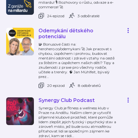
miliardu! 🎙️ Rozhovory o růstu, odvaze a e-
commerce! 🚀
24 epizod
3 odběratelé
Odemykání dětského
potenciálu
🧩 Bonusové části na:
herohero.co/odemykani 🚀 Jak pracovat s
chybou, úspěchem i prohrou, budovat
mentální odolnost i zdravé vztahy na cestě
za štěstím a úspěchem našich dětí? Tipy a
zkušenosti z praxe pro všechny rodiče,
učitele a trenéry. 🧠 Jan Mühlfeit, bývalý
prez
…
20 epizod
8 odběratelů
Synergy Club Podcast
Synergy Club je fitness a wellness klub v
Praze na Andělu. Naším cílem je vytvořit
příjemné klubové prostředí, které pomůže
lidem zlepšit jejich fyzický i psychický stav a
zároveň místo, jež bude svou atmosférou
přitahovat lidi se společným zájmem ke
zdraví, kam se rádi
…