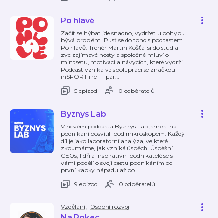
Po hlavě
Začít se hýbat jde snadno, vydržet u pohybu
bývá problém. Pusť se do toho s podcastem
Po hlavě. Trenér Martin Košťál si do studia
zve zajímavé hosty a společně mluví o
mindsetu, motivaci a návycích, které vydrží.
Podcast vzniká ve spolupráci se značkou
inSPORTline — par
…
5 epizod
0 odběratelů
Byznys Lab
V novém podcastu Byznys Lab jsme si na
podnikání posvítili pod mikroskopem. Každý
díl je jako laboratorní analýza, ve které
zkoumáme, jak vzniká úspěch. Úspěšní
CEOs, lídři a inspirativní podnikatelé se s
vámi podělí o svoji cestu podnikáním od
první kapky nápadu až po
…
9 epizod
0 odběratelů
Vzdělání
,
Osobní rozvoj
Na Pokec