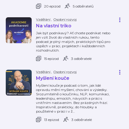
20 epizod
5 odběratelů
Vzdělání
,
Osobní rozvoj
Na vlastní triko
Jak být podnikavý? Ať chcete podnikat nebo
jen vzít život do vlastních rukou, tento
podcast je plný malých, praktických tipů pro
úspěch v práci, projektech i každodenních
rozhodnutích.
15 epizod
3 odběratelé
Vzdělání
,
Osobní rozvoj
Myšlení kouče
Myšlení kouče je podcast o tom, jak lidé
opravdu mění myšlení, chování a výsledky.
Srozumitelně o koučinku, NLP, komunikaci,
leadershipu, emocích, návycích a práci s
vnitřním nastavením. Bez prázdných frází.
Inspirativně, prakticky, do hloubky a
použitelné v práci i v ž
…
13 epizod
3 odběratelé