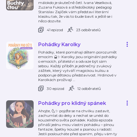
málokdo je skutečně četl. Ivana Veselková,
Zuzana Fuksová a středoškolský pedagog
Stanislav Zajíček vám představí literární
klasiku tak, že vás to bude bavit a ještě se i
něco dozvíte.
41 epizod
23 odběratelů
Pohádky Karolky
Pohádky, které pomáhají dětem porozumět
emocím 🔮✨ Karolky jsou originální pohádky
o emocích, přátelství a odvaze být sám
sebou. Každý příběh je jedinečný zvukový
zážitek, který vytváří magickou kulisu a
podporuje dětskou představivost. Hrdinové v
Karolkách prožívají
…
30 epizod
12 odběratelů
Pohádky pro klidný spánek
Ahojte, 🌜✨ pojďte se na chvilku zastavit,
zachumlat do deky a nechat se unést do
kouzelného světa pohádek. Každá epizoda
přináší jednu mou vlastní pohádku – plnou
fantazie, špetky kouzel a psanou s radostí.
Jestli posloucháte před spaním, přeju vám ty