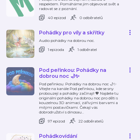
respektem. Pomáháme jim objevovat svět a
radovat se z poznání.
40 epizod
0 odběratelů
Pohádky pro víly a skřítky
Audio pohádky na dobrou noc.
1 epizoda
1 odběratel
Pod peřinkou: Pohádky na
dobrou noc 🌙✨
Pod peřinkou: Pohádky na dobrou noc 🌙✨
Vítejte na kanále Pod peřinkou, kde se sny
probouzejí a pohádky začínají! 💖 Najdete tu
originální pohádky na dobrou noc pro děti s
kouzelnou 3D animací, zářivými barvami a
milými postavičkami. Čekají vás
dobrodružství s dinosau
…
97 epizod
22 odběratelů
Pohádkovídání