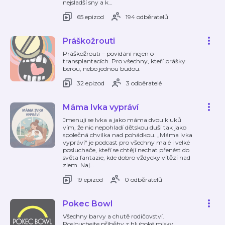
nejsladší sny a k
…
65 epizod
194 odběratelů
Práškožrouti
Práškožrouti – povídání nejen o
transplantacích. Pro všechny, kteří prášky
berou, nebo jednou budou.
32 epizod
3 odběratelé
Máma Ivka vypráví
Jmenuji se Ivka a jako máma dvou kluků
vím, že nic nepohladí dětskou duši tak jako
společná chvilka nad pohádkou. „Máma Ivka
vypráví“ je podcast pro všechny malé i velké
posluchače, kteří se chtějí nechat přenést do
světa fantazie, kde dobro vždycky vítězí nad
zlem. Naj
…
19 epizod
0 odběratelů
Pokec Bowl
Všechny barvy a chutě rodičovství.
Poslouchejte příběhy z hluboké misky