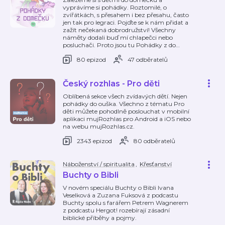
vyprávíme si pohádky. Roztomilé, o
zvířátkách, s přesahem i bez přesahu, často
jen tak pro legraci. Pojďte se k nám přidat a
zažít nečekaná dobrodružství! Všechny
náměty dodali buď mí chlapečci nebo
posluchači. Proto jsou tu Pohádky z do
…
80 epizod
47 odběratelů
Český rozhlas - Pro děti
Oblíbená sekce všech zvídavých dětí. Nejen
pohádky do ouška. Všechno z tématu Pro
děti můžete pohodlně poslouchat v mobilní
aplikaci mujRozhlas pro Android a iOS nebo
na webu mujRozhlas.cz.
2343 epizod
80 odběratelů
Náboženství / spiritualita
,
Křesťanství
Buchty o Bibli
V novém speciálu Buchty o Bibli Ivana
Veselková a Zuzana Fuksová z podcastu
Buchty spolu s farářem Petrem Wagnerem
z podcastu Hergot! rozebírají zásadní
biblické příběhy a pojmy.