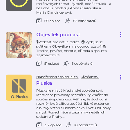
rodičovských témat. Syrově, bez škatulek… a
bez obalu. Moderují Anna Císařovská a
Marta Dancingerová.
50 epizod
62 odběratelů
Objevílek podcast
🎙Podcast pro děti a rodiče. 🌍 Vydej se se
skřítkem Objevílkem na dobrodružství! 📚
Tradice, pověsti, historie, příroda a spousta
zajímavostí! ✨️
51 epizod
5 odběratelů
Náboženství / spiritualita
,
Křesťanství
Pluska
Pluska je mladé křesťanské společenství,
které chce praktický rozměr víry vnášet do
současné společnosti. Věříme, že duchovní
rozměr je důležitou součástí lidské existence
a blízký vztah s Bohem dává životu hluboký
smysl. Poslechněte si záznamy nedělních
setkání z Prahy
…
317 epizod
10 odběratelů