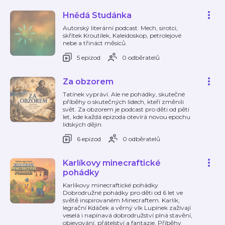
Hnědá Studánka
Autorský literární podcast. Mech, sirotci,
skřítek Kroutílek, Kaleidoskop, petrolejové
nebe a třináct měsíců.
5 epizod
0 odběratelů
Za obzorem
Tatínek vypráví. Ale ne pohádky, skutečné
příběhy o skutečných lidech, kteří změnili
svět. Za obzorem je podcast pro děti od pěti
let, kde každá epizoda otevírá novou epochu
lidských dějin.
6 epizod
0 odběratelů
Karlíkovy minecraftické
pohádky
Karlíkovy minecraftické pohádky
Dobrodružné pohádky pro děti od 6 let ve
světě inspirovaném Minecraftem. Karlík,
legrační Kdáček a věrný vlk Lupínek zažívají
veselá i napínavá dobrodružství plná stavění,
objevování, přátelství a fantazie. Příběhy