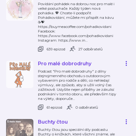
Povídání pohádek na dobrou noc pro malé i
velké posluchače. Každý týden nová
pohádka. 💖 Chcete-li podpořit
Pohádkovídání, můžete mi přispět na kávu
☕️💝
https://buymeacoffee.com/pohadkovidani
Facebook:
https://www.facebook.com/pohadkovidani
Instagram: https://www.in
…
639 epizod
27 odběratelů
Pro malé dobrodruhy
Podcast "Pro malé dobrodruhy" z dílny
stejnojmenného obchodu s outdoorovým
vybavením pro rodiče a děti, co nehledají
výmluvy, ale způsob, aby si užili volný čas
zážitkově. Uslyšíte nejen příběhy ze zákulisí
podnikání v tomto oboru, ale především tipy
na výlety, doporuče
…
61 epizod
0 odběratelů
Buchty čtou
Buchty čtou jsou speciální díly podcastu
Buchty o knížkách, které všichni známe, ale