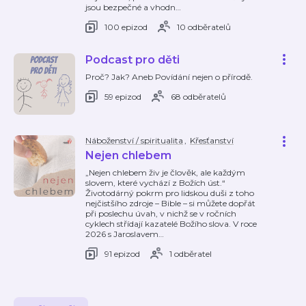
jsou bezpečné a vhodn
…
100 epizod
10 odběratelů
Podcast pro děti
Proč? Jak? Aneb Povídání nejen o přírodě.
59 epizod
68 odběratelů
Náboženství / spiritualita
,
Křesťanství
Nejen chlebem
„Nejen chlebem živ je člověk, ale každým
slovem, které vychází z Božích úst.“
Životodárný pokrm pro lidskou duši z toho
nejčistšího zdroje – Bible – si můžete dopřát
při poslechu úvah, v nichž se v ročních
cyklech střídají kazatelé Božího slova. V roce
2026 s Jaroslavem
…
91 epizod
1 odběratel