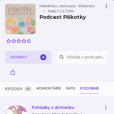
Náboženství / spiritualita
,
Křesťanství
Rádio 7 CZ (TWR)
Podcast Piškotky
ODEBÍRAT
KOMENTÁŘE
INFO
PODOBNÉ
EPIZODY
45
Pohádky z domečku
Zalezeme si s dětmi do domečku a