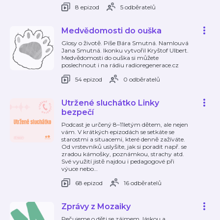
8 epizod
5 odběratelů
Medvědomosti do ouška
Glosy o životě. Píše Bára Smutná. Namlouvá
Jana Smutná. Ikonku vytvořil Kryštof Ulbert.
Medvědomosti do ouška si můžete
poslechnout i na rádiu radioregenerace.cz ⁠
54 epizod
0 odběratelů
Utržené sluchátko Linky
bezpečí
Podcast je určený 8–11letým dětem, ale nejen
vám. V krátkých epizodách se setkáte se
starostmi a situacemi, které denně zažíváte.
Od vrstevníků uslyšíte, jak si poradit např. se
zradou kámošky, poznámkou, strachy atd.
Své využití jistě najdou i pedagogové při
výuce nebo
…
68 epizod
16 odběratelů
Zprávy z Mozaiky
Pečujeme o děti se zájmem, láskou a